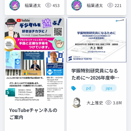
稲葉通太
453
稲葉通太
221
学振特別研究員になる
ために～2026年度申請
版
pd
jsps
学
大上雅史
3.8M
YouTubeチャンネルの
ご案内