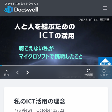
Ope
私のICT活用の理念
776 Views
October 13, 23