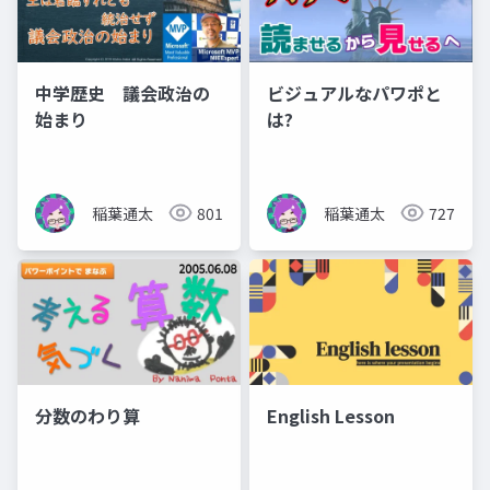
中学歴史 議会政治の
ビジュアルなパワポと
始まり
は?
稲葉通太
801
稲葉通太
727
分数のわり算
English Lesson