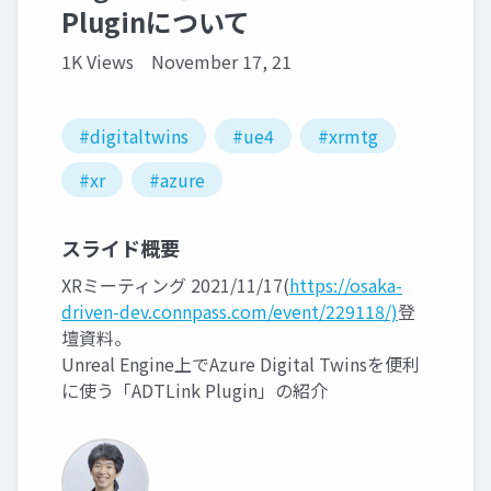
Pluginについて
1K Views
November 17, 21
#digitaltwins
#ue4
#xrmtg
#xr
#azure
スライド概要
XRミーティング 2021/11/17(
https://osaka-
driven-dev.connpass.com/event/229118/)
登
壇資料。
Unreal Engine上でAzure Digital Twinsを便利
に使う「ADTLink Plugin」の紹介