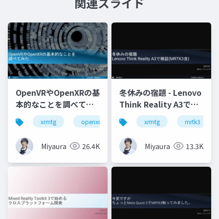
関連スライド
OpenVRやOpenXRの基
冬休みの宿題 - Lenovo
本的なことを調べてみ
Think Reality A3で検
た
証(MRTK3含)
xrmtg
openxr
openvr
xrmtg
hololens
mrtk3
Miyaura
26.4K
Miyaura
13.3K