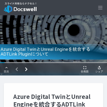
Ope
Azure Digital TwinとUnreal
Engineを統合するADTLink