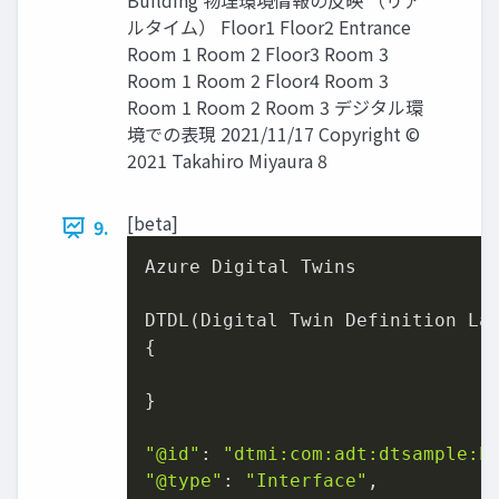
Building 物理環境情報の反映 （リア
ルタイム） Floor1 Floor2 Entrance
Room 1 Room 2 Floor3 Room 3
Room 1 Room 2 Floor4 Room 3
Room 1 Room 2 Room 3 デジタル環
境での表現 2021/11/17 Copyright ©
2021 Takahiro Miyaura 8
[beta]
9.
Azure Digital Twins

DTDL(Digital Twin Definition Lan
{

}

"@id"
: 
"dtmi:com:adt:dtsample:h
"@type"
: 
"Interface"