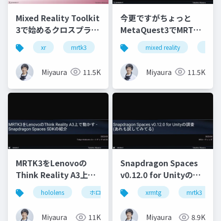
Mixed Reality Toolkit
今更ですがちょっと
3で始めるクロスプラッ
MetaQuest3でMRTK3
トフォーム開発
触ってみました
xr
mrtk3
metaquest3
mixed reality
snapdragonspaces
xrmtg
Miyaura
11.5K
Miyaura
11.5K
MRTK3をLenovoの
Snapdragon Spaces
Think Reality A3上で
v0.12.0 for Unityの調
動かす - Snapdragon
査(あれも試してみて
hololens
ホロマジ
snapdragonspaces
xrmtg
mrtk3
m
Spaces SDKの紹介
る)
Miyaura
11K
Miyaura
8.9K