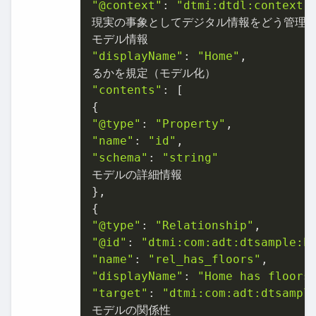
"@context"
: 
"dtmi:dtdl:context;
現実の事象としてデジタル情報をどう管理す
"displayName"
: 
"Home"
,

"contents"
: [

"@type"
: 
"Property"
"name"
: 
"id"
"schema"
: 
"string"
モデルの詳細情報

},

"@type"
: 
"Relationship"
"@id"
: 
"dtmi:com:adt:dtsample:h
"name"
: 
"rel_has_floors"
"displayName"
: 
"Home has floors
"target"
: 
"dtmi:com:adt:dtsampl
モデルの関係性
