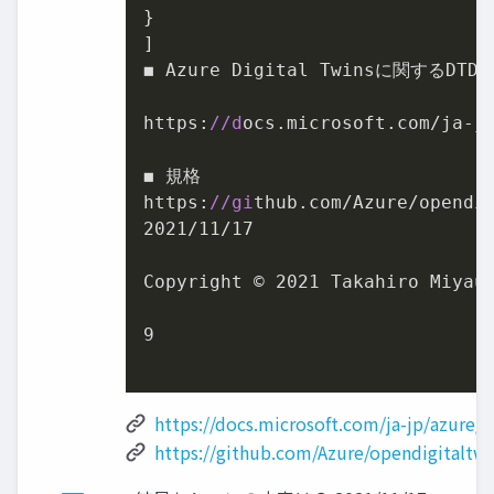
}

]

◼ Azure Digital Twinsに関するDTD
https:
//d
ocs.microsoft.com/ja-jp
◼ 規格

https:
//gi
2021
/
11
/
17
Copyright © 
2021
 Takahiro Miyaur
9
https://docs.microsoft.com/ja-jp/azure/
https://github.com/Azure/opendigitaltw