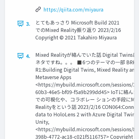
https://qiita.com/miyaura
とてもあっさり Microsoft Build 2021
3.
でのMixed Reality振り返り 2023/2/16
Copyright © 2021 Takahiro Miyaura
Mixed Realityが絡んでいた話 Digital Twin
4.
ネタですね。。。 ◼6つのテーマの一部 BRK22
R1:Building Digital Twins, Mixed Reality and
Metaverse Apps
<https://mybuild.microsoft.com/sessions/34
60b3-46e5-bf09-f5a9b299dd45> IoTに絡
での可視化や、コラボレー ションの手段にMix
Realityをという話 2023/2/16 CON064:Connect
data to HoloLens 2 with Azure Digital Twins
Unity,
<https://mybuild.microsoft.com/sessions/81
398b-4772-ac18-c021f5116757> Copyright ©