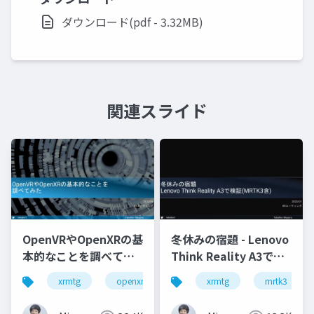
ダウンロード(pdf - 3.32MB)
関連スライド
OpenVRやOpenXRの基
冬休みの宿題 - Lenovo
本的なことを調べてみ
Think Reality A3で検
た
証(MRTK3含)
xrmtg
openxr
openvr
xrmtg
hololens
mrtk3