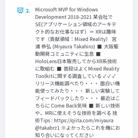
Microsoft MVP for Windows
2.
Development 2018-2021 某会社で
SE(アプリケーション領域のアーキテ
クト的なお仕事なはず）＝ XRは趣味
です（貢献領域：Mixed Reality） 宮
浦 恭弘 (Miyaura Takahiro) ◼ 大阪駆
動開発コミュニティに生息 ◼
HoloLens日本販売してからXR系技術
に取組む ◼ 普段はよくMixed Reality
Toolkitに関する調査している ✓ ✓ ✓
リリース機能調べたり・・・ 面白い機
能使ってみたり・・・ 新しい実験して
フィードバックしたり・・・ 最近はこ
ちらに Come Back気味 ◼ 新しい技術
や、MRに使えそうな技術を調べる 技
術Tips : https://qiita.com/miyaura
@takabrz1 ※よかったらこれを機にお
知り合いになってください