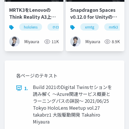
MRTK3をLenovoの
Snapdragon Spaces
Think Reality A3上で
v0.12.0 for Unityの調
動かす - Snapdragon
査(あれも試してみて
hololens
ホロマジ
snapdragonspaces
xrmtg
mrtk3
m
Spaces SDKの紹介
る)
Miyaura
11K
Miyaura
8.9K
各ページのテキスト
Build 2021のDigital Twinsセションを
1.
読み解く ～Azure関連サービス概要と
ラーニングパスの詳説～ 2021/06/25
Tokyo HoloLens Meetup vol.27
takabrz1 大阪駆動開発 Takahiro
Miyaura