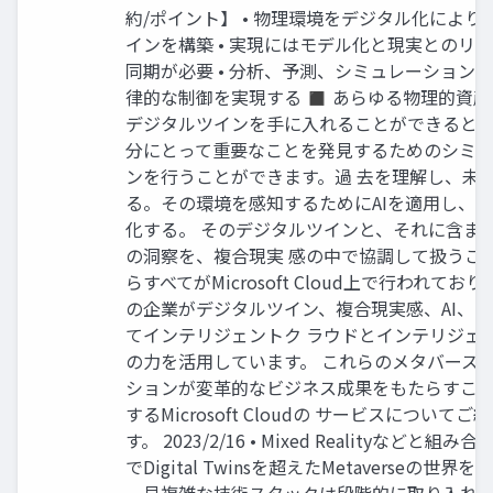
約/ポイント】 • 物理環境をデジタル化により
インを構築 • 実現にはモデル化と現実とのリ
同期が必要 • 分析、予測、シミュレーション
律的な制御を実現する ◼ あらゆる物理的資
デジタルツインを手に入れることができるとし
分にとって重要なことを発見するためのシミ
ンを行うことができます。過 去を理解し、未
る。その環境を感知するためにAIを適用し、物
化する。 そのデジタルツインと、それに含ま
の洞察を、複合現実 感の中で協調して扱うこと
らすべてがMicrosoft Cloud上で行われており
の企業がデジタルツイン、複合現実感、AI、Io
てインテリジェントク ラウドとインテリジェ
の力を活用しています。 これらのメタバース
ションが変革的なビジネス成果をもたらすこ
するMicrosoft Cloudの サービスについてご
す。 2023/2/16 • Mixed Realityなどと組
でDigital Twinsを超えたMetaverseの世界を 