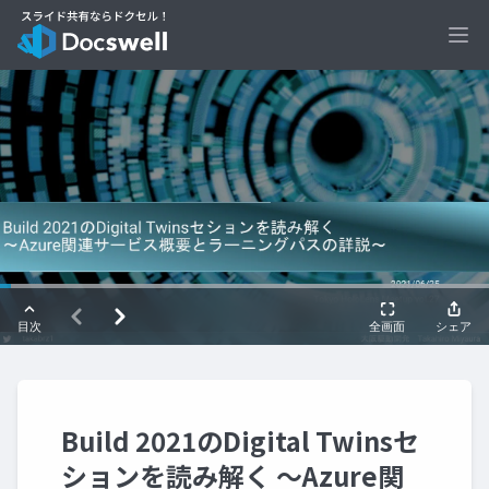
Ope
Build 2021のDigital Twinsセ
ションを読み解く ～Azure関