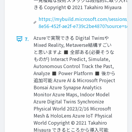
一見複雑な技術スタックは段階的に取り入れ
きる Copyright © 2021 Takahiro Miyaura
https://mybuild.microsoft.com/sessions/f
8e56-452f-ae2f-e739c2be4870?source=sc
Azureで実現できる Digital Twinsや
7.
Mixed Reality, Metaverse結構すごい
と思いますよ ◼ 全部ある(必要そうな
ものが) Interact Predict, Simulate,
Autonomous Control Track the Past,
Analyze ◼ Power Platform ◼ 後から
追加可能 Azure AI & Microsoft Project
Bonsai Azure Synapse Analytics
Monitor Azure Maps, Indoor Model
Azure Digital Twins Synchronize
Physical World 2023/2/16 Microsoft
Mesh & HoloLens Azure IoT Physical
World Copyright © 2021 Takahiro
Miyaura できるところから導入可能