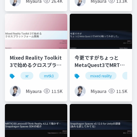
Miyaura
26.4K
Miyaura
13.3K
Mixed Reality Toolkit
今更ですがちょっと
3で始めるクロスプラッ
MetaQuest3でMRTK3
トフォーム開発
触ってみました
xr
mrtk3
metaquest3
mixed reality
snapdragonspaces
xrmtg
Miyaura
11.5K
Miyaura
11.5K