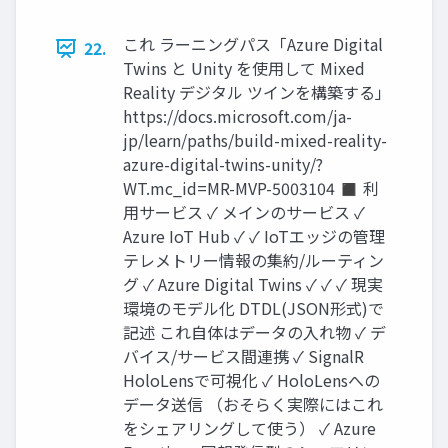
これ ラーニングパス「Azure Digital
22.
Twins と Unity を使用して Mixed
Reality デジタル ツインを構築する」
https://docs.microsoft.com/ja-
jp/learn/paths/build-mixed-reality-
azure-digital-twins-unity/?
WT.mc_id=MR-MVP-5003104 ◼ 利
用サービス ✓ メインのサービス ✓
Azure IoT Hub ✓ ✓ IoTエッジの管理
テレメトリー情報の集約/ルーティン
グ ✓ Azure Digital Twins ✓ ✓ ✓ 現実
環境のモデル化 DTDL(JSON形式)で
記述 これ自体はデータの入れ物 ✓ デ
バイス/サービス間連携 ✓ SignalR
HoloLensで可視化 ✓ HoloLensへの
データ送信 （おそらく実際にはこれ
をシェアリングして使う） ✓ Azure