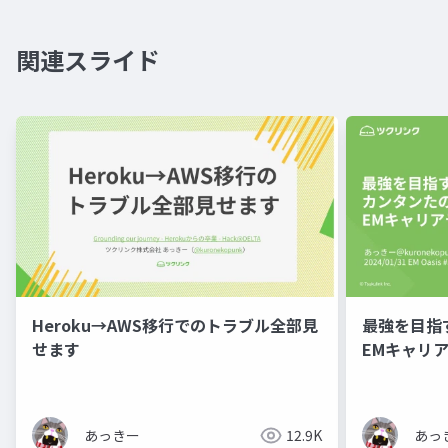
関連スライド
Heroku→AWS移行でのトラブル全部見
最強を目指
せます
EMキャリ
あっきー
12.9K
あっ