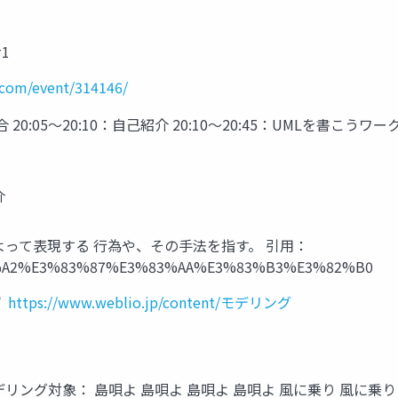
1
.com/event/314146/
集合 20:05〜20:10：自己紹介 20:10〜20:45：UMLを書こうワー
介
って表現する 行為や、その手法を指す。 引用：
3%83%A2%E3%83%87%E3%83%AA%E3%83%B3%E3%82%B0
https://www.weblio.jp/content/モデリング
ング対象： 島唄よ 島唄よ 島唄よ 島唄よ 風に乗り 風に乗り