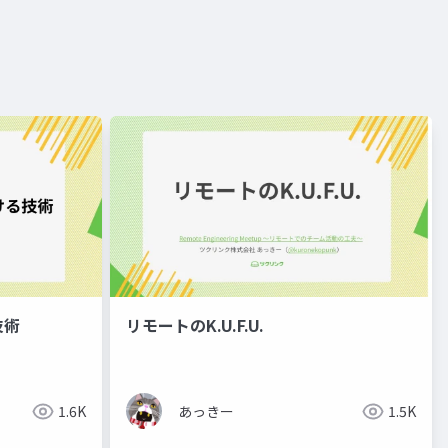
技術
リモートのK.U.F.U.
1.6K
あっきー
1.5K