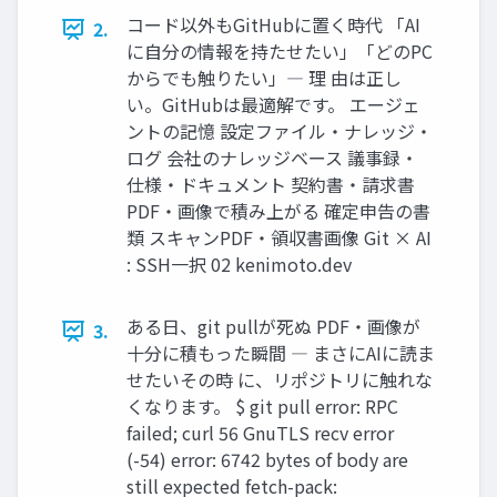
コード以外もGitHubに置く時代 「AI
2.
に自分の情報を持たせたい」「どのPC
からでも触りたい」― 理 由は正し
い。GitHubは最適解です。 エージェ
ントの記憶 設定ファイル・ナレッジ・
ログ 会社のナレッジベース 議事録・
仕様・ドキュメント 契約書・請求書
PDF・画像で積み上がる 確定申告の書
類 スキャンPDF・領収書画像 Git × AI
: SSH一択 02 kenimoto.dev
ある日、git pullが死ぬ PDF・画像が
3.
十分に積もった瞬間 ― まさにAIに読ま
せたいその時 に、リポジトリに触れな
くなります。 $ git pull error: RPC
failed; curl 56 GnuTLS recv error
(-54) error: 6742 bytes of body are
still expected fetch-pack: