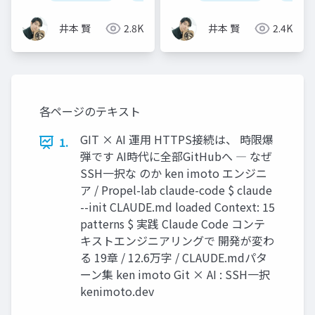
OpenClaw作者が辿り
着いた /goal と /loop
井本 賢
2.8K
井本 賢
2.4K
各ページのテキスト
GIT × AI 運用 HTTPS接続は、 時限爆
1.
弾です AI時代に全部GitHubへ ― なぜ
SSH一択な のか ken imoto エンジニ
ア / Propel-lab claude-code $ claude
--init CLAUDE.md loaded Context: 15
patterns $ 実践 Claude Code コンテ
キストエンジニアリングで 開発が変わ
る 19章 / 12.6万字 / CLAUDE.mdパタ
ーン集 ken imoto Git × AI : SSH一択
kenimoto.dev