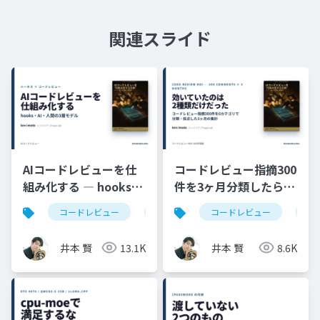
関連スライド
AIコードレビューを仕
コードレビュー指摘300
組み化する ― hooks・
件を3ヶ月分類したら効
AI・人間の3層モデル
いていたのは2種類だけ
コードレビュー
claudecode
コードレビュー
coderabbit
ハ
だった ─ Bug/Spec死
守・残り4種類はPRか
井本 賢
13.1K
井本 賢
8.6K
ら外す