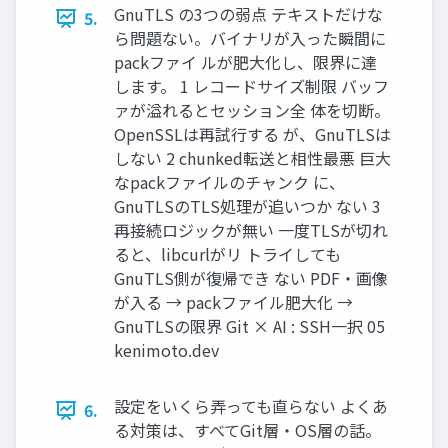
GnuTLS の3つの弱点 テキストだけな
5.
ら問題ない。バイナリが入った瞬間に
packファイ ルが肥大化し、限界に達
します。 1 レコードサイズ制限 バッフ
ァが溢れるとセッション全 体を切断。
OpenSSLは再試行する が、GnuTLSは
しない 2 chunked転送と相性最悪 巨大
なpackファイルのチャンク に、
GnuTLSのTLS処理が追いつか ない 3
再接続ロジックが無い 一度TLSが切れ
ると、libcurlがリ トライしても
GnuTLS側が復帰でき ない PDF・画像
が入る → packファイル肥大化 →
GnuTLSの限界 Git × AI : SSH一択 05
kenimoto.dev
設定をいくら弄っても直らない よくあ
6.
る対策は、すべてGit層・OS層の話。