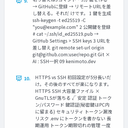
9.
→ GitHubに登録 → リモートURLを差
し替える。それだ けです。 1 鍵を生成
ssh-keygen -t ed25519 -C
"
you@example.com
" 2 公開鍵を登録
# cat ~/.ssh/id_ed25519.pub →
GitHub Settings > SSH keys 3 URLを
差し替え git remote set-url origin
git@github.com
:user/repo.git Git ×
AI : SSH一択 09 kenimoto.dev
HTTPS vs SSH 初回設定が5分長いだ
10.
け。その後のすべてが楽になります。
HTTPS SSH 大容量ファイル ×
GnuTLSが落ちる √ 安定 認証 トーク
ン/パスワード 鍵認証(秘密鍵はPC内
に留まる) セキュリティ トークン漏洩
リスク .env にトークンを書かない 長
期運用 トークン期限切れの管理 一度