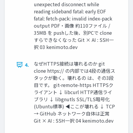
unexpected disconnect while
reading sideband fatal: early EOF
fatal: fetch-pack: invalid index-pack
output PDF・画像 約110ファイル /
35MB を pushした後、別PCで clone
すらできなくなった Git × AI : SSH一
択 03 kenimoto.dev
なぜHTTPS接続は壊れるのか git
4.
clone https:// の内部では4段の通信ス
タックが動く。壊れるの は、その3段
目です。 git-remote-https HTTPSク
ライアント ↓ libcurl HTTP通信ライ
ブラリ ↓ libgnutls SSL/TLS暗号化
(Ubuntu標準) ◀ここが壊れる ↓ TCP
→ GitHub ネットワーク自体は正常
Git × AI : SSH一択 04 kenimoto.dev