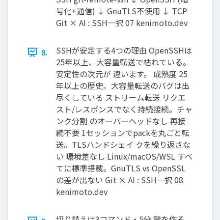
号化+通信) ↓ GnuTLS不使用 ↓ TCP
Git × AI : SSH一択 07 kenimoto.dev
SSHが安定する4つの理由 OpenSSHは
8.
25年以上、大容量転送で枯れている。
安定性の次元が 違います。 成熟度 25
年以上の歴史。大容量転送のバグは出
尽くしている ストリーム転送 リクエ
スト/レスポンスでなく持続接続。チャ
ンク分割 のオーバーヘッドなし 再接
続不要 1セッションでpackを丸ごと転
送。TLSハンドシェイ クを繰り返さな
い 環境差なし Linux/macOS/WSL すべ
てに標準搭載。GnuTLS vs OpenSSL
の差が出ない Git × AI : SSH一択 08
kenimoto.dev
切り替えは3コマンド・5分 鍵を作る