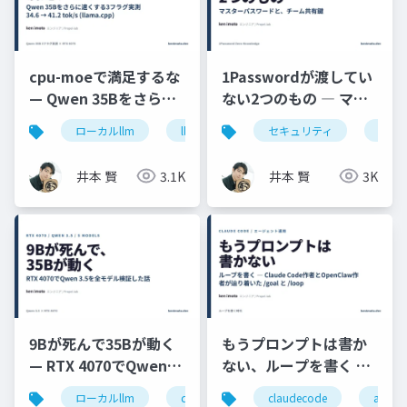
cpu-moeで満足するな
1Passwordが渡してい
— Qwen 35Bをさらに
ない2つのもの ― マス
速くする3フラグ実測
ターパスワードと、チ
ローカルllm
llama.cpp
セキュリティ
rtx4070
qwen
1pas
(RTX 4070)
ーム共有鍵
井本 賢
3.1K
井本 賢
3K
9Bが死んで35Bが動く
もうプロンプトは書か
— RTX 4070でQwen
ない、ループを書く ―
3.5を全モデル検証
Claude Code作者と
ローカルllm
qwen
gpu
claudecode
ollama
aiエ