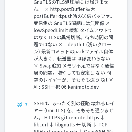
GnuTLSのTLS処理層に は届きませ
ん。 × http.postBuffer 拡大
postBufferはpush時の送信バッファ。
受信側の GnuTLS問題には無関係 ×
lowSpeedLimit 緩和 タイムアウトで
はなくTLSの異常切断。待ち時間の問
題ではない × --depth 1 (浅いクロー
ン) 最新コミットのpackファイル自体
が大きく、転送量は ほぼ変わらない
× Swap追加 メモリ不足ではなく通信
層の問題。増やしても安定し ない 問
題のレイヤーが、そもそも違う Git ×
AI : SSH一択 06 kenimoto.dev
SSHは、まったく別の経路 壊れるレイ
7.
ヤー (GnuTLS) を、そもそも通りませ
ん。 HTTPS git-remote-https ↓
libcurl ↓ libgnutls ← 切断 ↓ TCP
SSH git-remote-ssh ↓ OpenSSH (暗