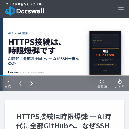
Ope
HTTPS接続は時限爆弾 ― AI時
代に全部GitHubへ、なぜSSH