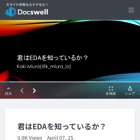
Ope
君はEDAを知っているか？
0.9K Views
April 07, 25