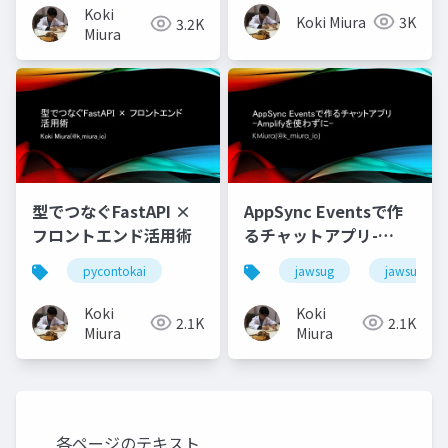
Koki
Koki Miura
3K
3.2K
Miura
型でつなぐFastAPI ×
AppSync Eventsで作
フロントエンド活用術
るチャットアプリ-
Amplifyを使わずに-
pycontokai
jawsug
jawsug_na
Koki
Koki
2.1K
2.1K
Miura
Miura
各ページのテキスト