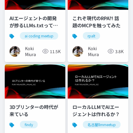
AIエージェントの開発
これぞ現代のRPA?! 話
が捗るLLMs.txtって
題のMCPを触ってみた
何？
ai coding meetup
rpalt
Koki
Koki
11.5K
3.8K
Miura
Miura
3Dプリンターの時代が
ローカルLLMでAIエー
来ている
ジェントは作れるか？
findy
名古屋llmmeetup