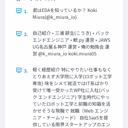
君はEDAを知っているか？ Koki
1.
Miura(@k_miura_io)
自己紹介 • 三浦 耕生(こうき) • バック
2.
エンドエンジニア • 鯱.py 運営 • JAWS
UG名古屋＆神戸 運営 • 俺の勉強会 運
営 @k_miura_io koki.miura05
軽く経歴紹介 特にやりたい仕事もなく
3.
とりあえず大学院に入学(ロボット工学
専攻) 味をシメて就活ではIT系ばかり
受けて唯一受かったWP社に入社(バッ
ク エンドエンジニア) 学生時代にやっ
ていたロボット工学と前職の知識を活
かせそうな現職で 就職（Web エンジ
ニア・チームリード） 自社SaaSを提
供している限界スタートアップのエン