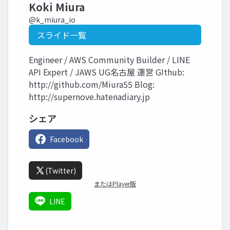
Koki Miura
@k_miura_io
スライド一覧
Engineer / AWS Community Builder / LINE
API Expert / JAWS UG名古屋 運営 GIthub:
http://github.com/Miura55 Blog:
http://supernove.hatenadiary.jp
シェア
Facebook
(Twitter)
またはPlayer版
LINE