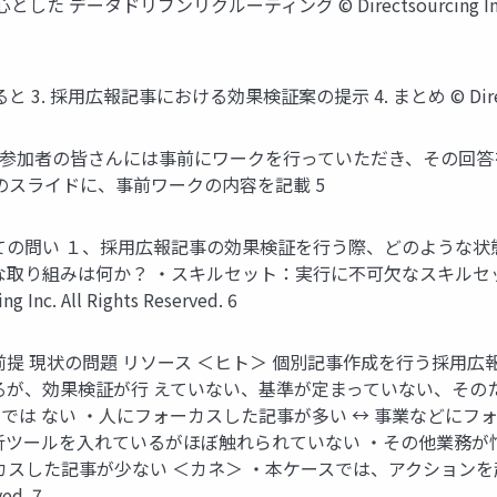
ドリブンリクルーティング © Directsourcing Inc. All R
採用広報記事における効果検証案の提示 4. まとめ © Directsourcing 
・参加者の皆さんには事前にワークを行っていただき、その回答
のスライドに、事前ワークの内容を記載 5
ての問い １、採用広報記事の効果検証を行う際、どのような状
な取り組みは何か？ ・スキルセット：実行に不可欠なスキルセ
. All Rights Reserved. 6
提 現状の問題 リソース ＜ヒト＞ 個別記事作成を行う採用
るが、効果検証が行 えていない、基準が定まっていない、そのた
は ない ・人にフォーカスした記事が多い ↔ 事業などにフォー
 ・解析ツールを入れているがほぼ触れられていない ・その他業務
可能 カスした記事が少ない ＜カネ＞ ・本ケースでは、アクショ
ved. 7