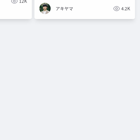
12K
アキヤマ
4.2K