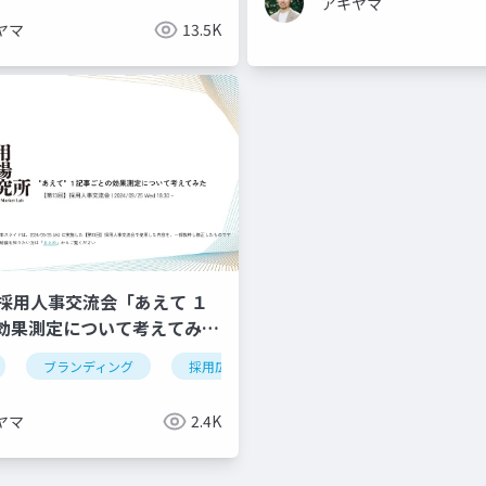
アキヤマ
ヤマ
13.5K
】採用人事交流会「あえて １
の効果測定について考えてみ
面接
オンボーディング
採用要件
ブランディング
採用広報
ヤマ
2.4K