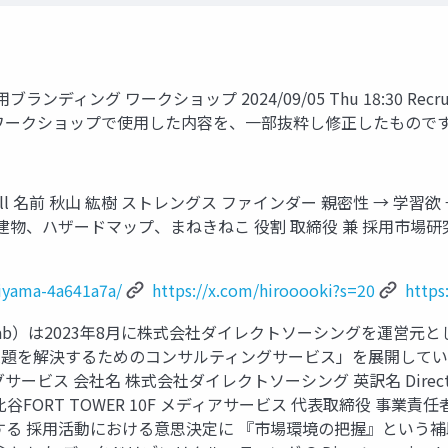
グ ワークショップ 2024/09/05 Thu 18:30 Recruitme
グ ワークショップで使用した内容を、一部抜粋し修正したもので
Docswell 名前 秋山 紘樹 ストレングス ファインダー 親密性 → 
ドマップ、まねきねこ 役割 取締役 兼 採用市場研究所 所長 © Directs
kiyama-4a641a7a/
https://x.com/hirooooki?s=20
https
Lab）は2023年8月に株式会社ダイレクトソーシングを運営元
を解決するためのコンサルティングサービス」を展開しています。
会社名 株式会社ダイレクトソーシング 英訳名 Direct Sourcin
k 日比谷FORT TOWER 10F メディアサービス 代表取締役 
 採用活動における意思決定に 『市場環境の把握』という補助線を