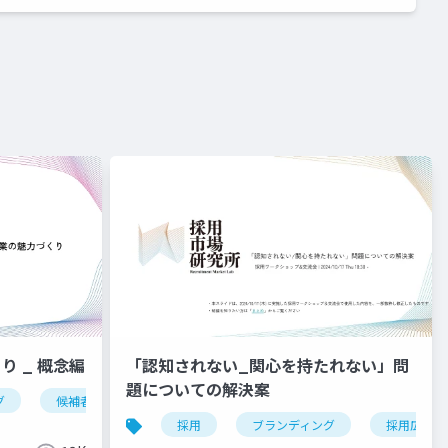
り _ 概念編
「認知されない_関心を持たれない」問
題についての解決案
グ
候補者体験
evp
採用
ブランディング
採用広報