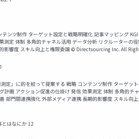
ンテンツ制作 ターゲット設定と戦略明確化 記事マッピング KGI
効果測定 体制 多角的チャネル活用 データ分析 リクルーターの
向上と権限委譲 © Directsourcing Inc. All Rights R
0
測定」に的を絞って提案する 戦略 コンテンツ制作 ターゲット設定
計画 アクション促進の仕掛け 発信 効果測定 体制 多角的チ
連携強化 外部メディア連携 長期的影響度 スキル向上と権限委譲 © Dir
事とはなにか 12