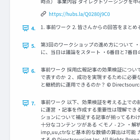
時点） 事業内容 ダイレクトソーシングを中心とした データ
https://hubs.la/Q0280j9C0
1. 事前ワーク 2. 皆さんからの回答をまとめると 3. 
4.
第3回のワークショップの進め方について 
5.
に、当日は議論をスタート ・6番目と7番目
事前ワーク 採用広報記事の効果検証につい
6.
で表すのか ２、成功を実現するために必要
と継続的に運用できるのか？ © Directsourcing Inc
事前ワーク 以下、効果検証を考える上での前
7.
に運営 ・記事を作成する重要性は理解でき
ションについて補足する記事が揃ってるわけで
十分なコンテン ツがある ＜モノ - 2＞
imp,uu,ctrなど基本的な数値の算出は
する © Directsourcing Inc. All Rights Reser