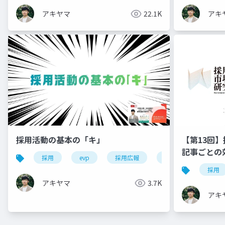
アキヤマ
22.1K
アキ
採用活動の基本の「キ」
【第13回
記事ごと
採用
evp
採用広報
候補者体験
た」
採用
アキヤマ
3.7K
アキ