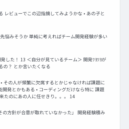
る レビューでこの辺指摘してみようかな • あの子と
 この先悩みそうか 単純に考えればチーム開発経験が多い
た！ 13 ＜自分が見ているチーム＞ 開発ﾂﾖﾂﾖが
るの？ とか言いたくなる
 • その人が頻繁に欠席するとかじゃなければ課題に
能開発とかもある • コーディングだけなら特に 課題
来たのにあの人に任せきり。。。 14
でその方針が合意が取れていなかった」 開発経験積み