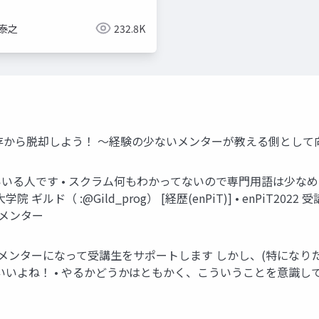
 泰之
232.8K
ド 経験依存から脱却しよう！ ～経験の少ないメンターが教える側とし
らいいる人です • スクラム何もわかってないので専門用語は少なめです [経歴
ギルド（ :@Gild_prog） [経歴(enPiT)] • enPiT2022 受講
５もメンター
者がメンターになって受講生をサポートします しかし、(特になり
いいよね！ • やるかどうかはともかく、こういうことを意識し