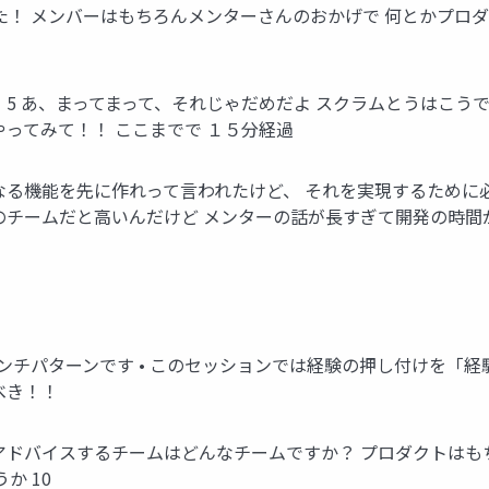
了できた！ メンバーはもちろんメンターさんのおかげで 何とかプ
5 あ、まってまって、それじゃだめだよ スクラムとうはこう
ってみて！！ ここまでで １５分経過
なる機能を先に作れって言われたけど、 それを実現するために
のチームだと高いんだけど メンターの話が長すぎて開発の時間
はアンチパターンです • このセッションでは経験の押し付けを「
べき！！
ドバイスするチームはどんなチームですか？ プロダクトはもちろ
か 10