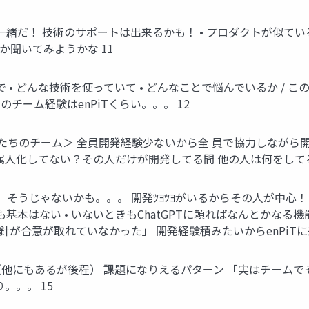
一緒だ！ 技術のサポートは出来るかも！ • プロダクトが似てい
か聞いてみようかな 11
で • どんな技術を使っていて • どんなことで悩んでいるか /
チーム経験はenPiTくらい。。。 12
たちのチーム＞ 全員開発経験少ないから全 員で協力しながら開発し
 属人化してない？その人だけが開発してる間 他の人は何をして
そうじゃないかも。。。 開発ﾂﾖﾂﾖがいるからその人が中心！
基本はない • いないときもChatGPTに頼ればなんとかなる機
針が合意が取れていなかった」 開発経験積みたいからenPiTに
（他にもあるが後程） 課題になりえるパターン 「実はチーム
。。。 15