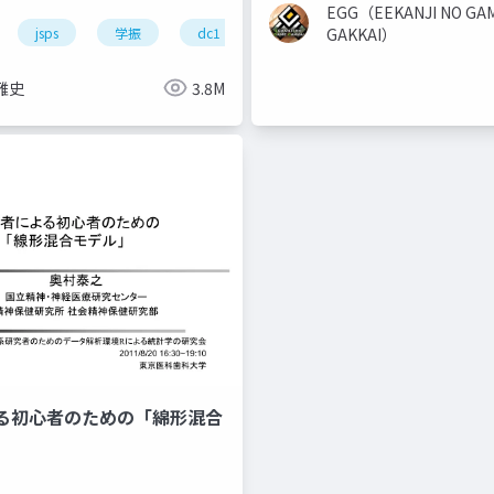
EGG（EEKANJI NO GA
jsps
学振
dc1
dc2
研究費
申請書
GAKKAI）
雅史
3.8M
る初心者のための「綿形混合