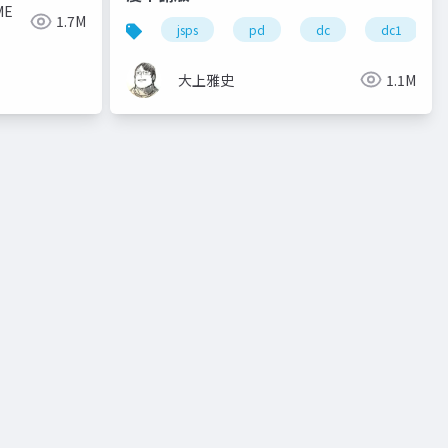
ME
1.7M
キャリア
jsps
pd
dc
dc1
大上雅史
1.1M