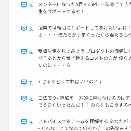
メンターになったA君 4 enPiT一年修
4.
生をサポートするぞ！
授業では親切にサポートしてあげたいよね！ 
5.
ら・・・ 僕たちがうまくったから君たちもや
受講生側を見てみよう プロダクトの価値に
6.
グ？あとから置き換えるコストの方が 僕ら
たのに・・・ 6
7 じゃあどうすればいいの？ 7
7.
ご法度 9 • 経験を一方的に押し付けるの
8.
でうまくいったんだ！！ みんなもこうする
アドバイスするチームを理解する あなたがア
9.
• どんなことで悩んでいるか / この先悩みそう