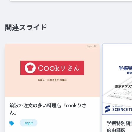
関連スライド
筑波2-注文の多い料理店『cookりさ
ん』
学振特別研
enpit
度申請版