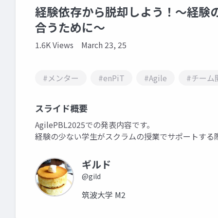
経験依存から脱却しよう！～経験
合うために～
1.6K Views
March 23, 25
#メンター
#enPiT
#Agile
#チーム
スライド概要
AgilePBL2025での発表内容です。
経験の少ない学生がスクラムの授業でサポートする
ギルド
@gild
筑波大学 M2