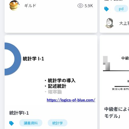
ギルド
5.9K
pd
大上
中級者によ
統計学I-1
モデル」
講義資料
統計学