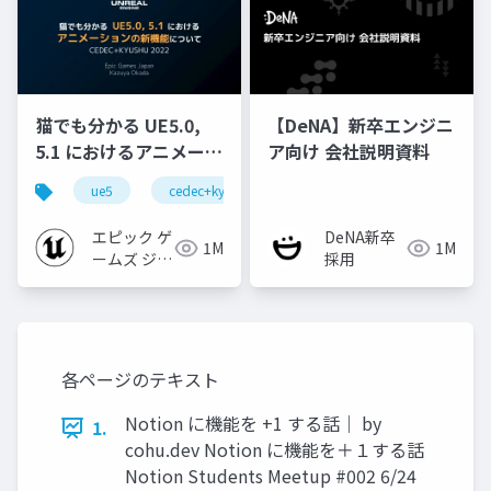
猫でも分かる UE5.0,
【DeNA】新卒エンジニ
5.1 におけるアニメーシ
ア向け 会社説明資料
ョンの新機能について
ue5
cedec+kyushu
ue-animation
ue-opt
【CEDEC+KYUSHU
2022】
エピック ゲ
DeNA新卒
1M
1M
ームズ ジャ
採用
パン
各ページのテキスト
Notion に機能を +1 する話｜ by
1.
cohu.dev Notion に機能を＋１する話
Notion Students Meetup #002 6/24