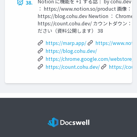
Notion に機能を +1 する話｜ by cohu.dev 
38.
： https://www.notion.so/product 画像：
https://blog.cohu.dev Newtion ： 
https://count.cohu.dev/ カウントダウン：h
ださい（資料公開します） 38
https://marp.app/
https://www.noti
https://blog.cohu.dev/
https://chrome.google.com/webstore/d
https://count.cohu.dev/
https://cou