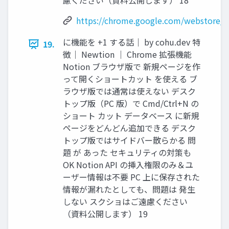
慮ください（資料公開します） 18
https://chrome.google.com/webstore/d
に機能を +1 する話｜ by cohu.dev 特
19.
徴｜ Newtion ｜ Chrome 拡張機能
Notion ブラウザ版で 新規ページを作
って開くショートカット を使える ブ
ラウザ版では通常は使えない デスク
トップ版（PC 版）で Cmd/Ctrl+N の
ショート カット データベース に新規
ページをどんどん追加できる デスク
トップ版ではサイドバー散らかる 問
題 が あった セキュリティの対策も
OK Notion API の挿入権限のみ＆ユ
ーザー情報は不要 PC 上に保存された
情報が漏れたとしても、問題は 発生
しない スクショはご遠慮ください
（資料公開します） 19