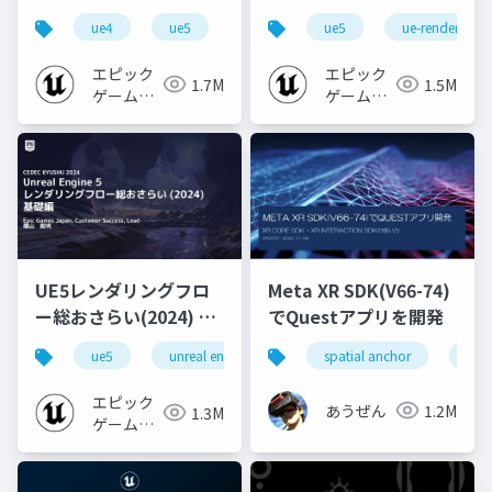
心者向け編 - 2023 v1.0
なところ
ue4
ue5
ue-beginner
ue5
ue-rendering
エピック
エピック
1.7M
1.5M
ゲームズ
ゲームズ
ジャパン
ジャパン
UE5レンダリングフロ
Meta XR SDK(V66-74)
ー総おさらい(2024) 基
でQuestアプリを開発
礎編！
ue5
unreal engine
ue-rendering
spatial anchor
unit
[CEDEC+KYUSHU
2024]
エピック
あうぜん
1.2M
1.3M
ゲームズ
ジャパン