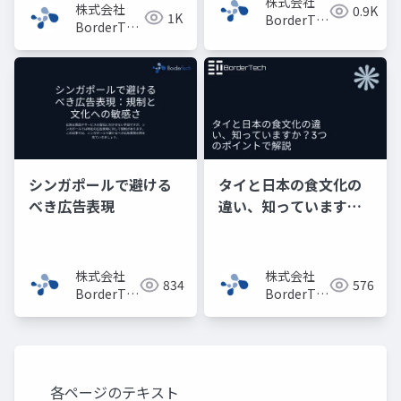
株式会社
株式会社
0.9K
1K
BorderTech（ボ
BorderTech（ボ
ーダーテッ
ーダーテッ
ク）
ク）
シンガポールで避ける
タイと日本の食文化の
べき広告表現
違い、知っています
か？3つのポイントで解
説
株式会社
株式会社
834
576
BorderTech（ボ
BorderTech（ボ
ーダーテッ
ーダーテッ
ク）
ク）
各ページのテキスト