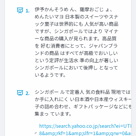
伊予かんそうめ ん、薩摩おごじ ょ、
1.
めんたいマヨ 日本製のスイーツやスナ
ック菓子は世界的にも 人気が高い商品
ですが、シンガポールではより マイナ
ーな商品の購入が見られます。高品質
を 好む消費者にとって、ジャパンブラ
ンドの商品 はすべてが高級でおいしい
という定評が生活水 準の向上が著しい
シンガポールにおいて後押し となって
いるようです。
シンガポー ルで定番人 気の食料品 現地では
2.
か手に入れにく い日本酒や日本産ウィスキー、
子の詰め合わせ、ギフトパ ッケージなどにも
集まっ ています。
https://search.yahoo.co.jp/search?ei=UTF-
8&amp;rkf=1&amp;slfr=1&amp;qrw=0&am