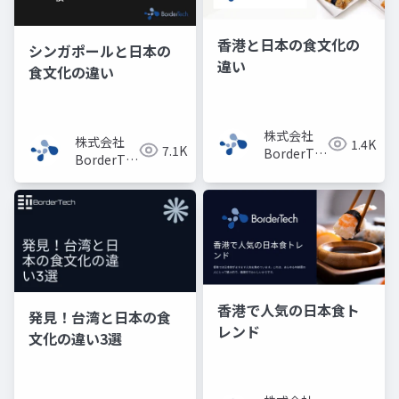
香港と日本の食文化の
シンガポールと日本の
違い
食文化の違い
株式会社
株式会社
1.4K
7.1K
BorderTech（ボ
BorderTech（ボ
ーダーテッ
ーダーテッ
ク）
ク）
香港で人気の日本食ト
発見！台湾と日本の食
レンド
文化の違い3選