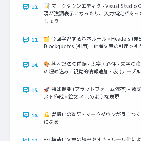
📝 マークダウンエディタ • Visual Studi
12.
現が強調表示になったり、入力補完があったり
しょう
🗂️ 今回学習する基本ルール • Headers (見出し) 
13.
Blockquotes (引用) - 他者文章の
🎨 基本記法の種類 • 太字・斜体 - 文字の
14.
の埋め込み - 視覚的情報追加 • 表 (テーブル
🚀 特殊機能 (プラットフォーム依存) • 数式 
15.
スト作成 • 絵文字 - :のような表現
💪 習慣化の効果 • マークダウンが身に
16.
になる
👀 構造化文章の読みやすさ • ルール化に
17.