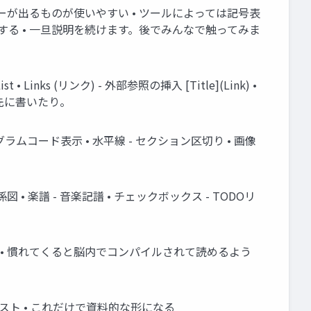
的には右にプレビューが出るものが使いやすい • ツールによっては記号表
する • 一旦説明を続けます。後でみんなで触ってみま
 • Links (リンク) - 外部参照の挿入 [Title](Link) •
を先に書いたり。
グラムコード表示 • 水平線 - セクション区切り • 画像
図 • 楽譜 - 音楽記譜 • チェックボックス - TODOリ
述 • 慣れてくると脳内でコンパイルされて読めるよう
スト • これだけで資料的な形になる