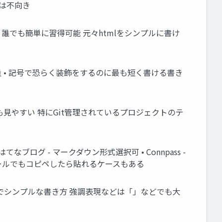
には不向き
• 誰でも簡単に習得可能 元々htmlをシンプルに書け
軽量 • 記号で恐らく装飾をするのに最も短く書ける書き
差分も見やすい 特にGit管理されているプロジェクトのテ
 はてなブログ - マークダウン形式選択可 • Connpass -
てないツールでもコピペしたら貼れるケースもある
も確実でシンプルな書き方 強調表現などは「」などでも大