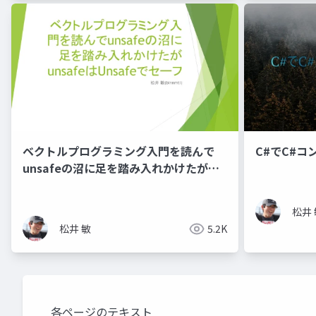
ベクトルプログラミング入門を読んで
C#でC#
unsafeの沼に足を踏み入れかけたが
_unsafeはUnsafeでセーフ_
松井 
松井 敏
5.2K
各ページのテキスト