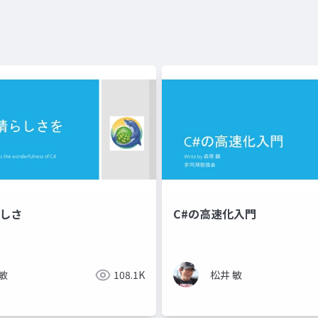
らしさ
C#の高速化入門
敏
108.1K
松井 敏