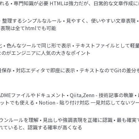
れる • 専門知識が必要 HTMLは強力だが、日常的な文章作成
調・整理するシンプルなルール • 見やすく、使いやすい文章表現 
現は全てhtmlでも可能
化 • 色んなツールで同じ形で表示 • テキストファイルとして
なのがエンジニアに人気の大きなポイント
軽量保存 • 対応エディタで即座に表示 • テキストなのでGitの
EADMEファイルやドキュメント • Qiita,Zenn - 技術記事の執筆 •
- チャットでも使える • Notion - 貼り付け対応 一見対応し
マークダウンルールを理解 • 見出しや強調表現を正確に認識 • 最
れていると、認識する確率が高くなる