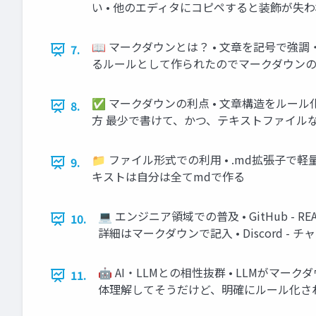
い • 他のエディタにコピペすると装飾が失わ
📖 マークダウンとは？ • 文章を記号で強
7.
るルールとして作られたのでマークダウンの表
✅ マークダウンの利点 • 文章構造をルール
8.
方 最少で書けて、かつ、テキストファイル
📁 ファイル形式での利用 • .md拡張子で
9.
キストは自分は全てmdで作る
💻 エンジニア領域での普及 • GitHub - R
10.
詳細はマークダウンで記入 • Discord 
🤖 AI・LLMとの相性抜群 • LLMが
11.
体理解してそうだけど、明確にルール化さ