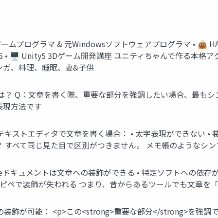
 元ゲームプログラマ & 元Windowsソフトウェアプログラマ • 👜 HACAR
2012-2025 • 🖥️ Unity5 3Dゲーム開発講座 ユニティちゃんで作る本
ラム、マンガ、料理、睡眠、妻&子供
法は？ Q：文章を書く際、重要な部分を強調したい場合、最もシ
表現方法です
通のテキストエディタで文章を書く場合： • 太字表現ができない •
？ すべて同じ見た目で区別がつきません。 メモ帳のようなシ
ogleドキュメントは文章への装飾ができる • 特定ソフトへの依
のコピペで装飾が失われる つまり、昔からあるツールでも文章を
飾が可能： <p>この<strong>重要な部分</strong>を強調