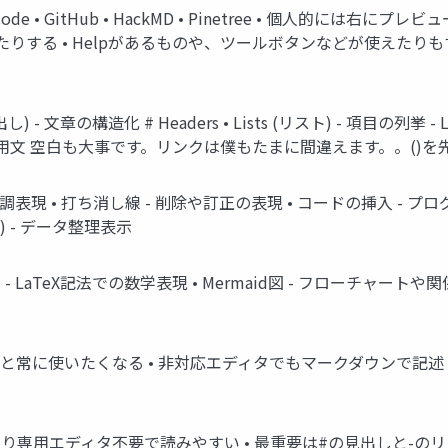
o Code • GitHub • HackMD • Pinetree • 個人
する • Helpがあるものや、ツールボタンなどが使えたりも
- 文章の構造化 # Headers • Lists (リスト) - 項目の列挙 - List
引用 > 引用文 空白も大事です。リンクは僕もたまに間違えます。。()
強調表現 • 打ち消し線 - 削除や訂正の表現 • コードの挿入 - プロ
) - データ整理表示
- LaTeX記法での数学表現 • Mermaid図 - フローチャートや関係
つくと常に使いたくなる • 非対応エディタでもマークダウンで記
より専用エディタ不要で読みやすい • 最重要は#の見出しと-のリ