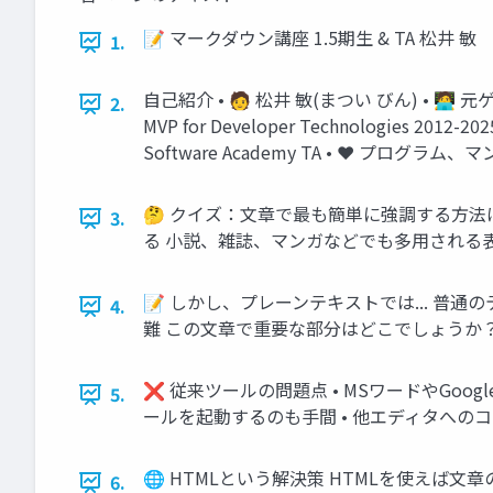
📝 マークダウン講座 1.5期生 & TA 松井 敏
1.
自己紹介 • 🧑 松井 敏(まつい びん) • 🧑‍💻
2.
MVP for Developer Technologies 
Software Academy TA • ❤️ プログ
🤔 クイズ：文章で最も簡単に強調する方
3.
る 小説、雑誌、マンガなどでも多用される
📝 しかし、プレーンテキストでは... 普
4.
難 この文章で重要な部分はどこでしょうか
❌ 従来ツールの問題点 • MSワードやGo
5.
ールを起動するのも手間 • 他エディタへ
🌐 HTMLという解決策 HTMLを使えば文章の装
6.