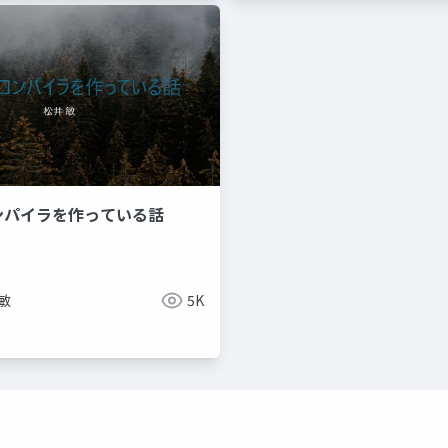
コンパイラを作っている話
敏
5K