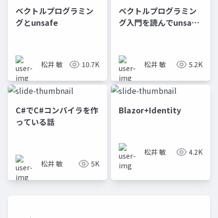
ベクトルプログラミン
ベクトルプログラミン
グとunsafe
グ入門を読んでunsafe
の沼に足を踏み入れか
けたが _unsafeは
Unsafeでセーフ_
松井 敏
10.7K
松井 敏
5.2K
C#でC#コンパイラを作
Blazor+Identity
っている話
松井 敏
4.2K
松井 敏
5K