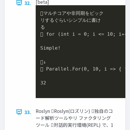
[beta]
32.
マルチコアや非同期をビック

リするぐらいシンプルに書け

る

 for (int i = 
0
; i <= 
10
; i++
Simple!

↓

 Parallel
.For
(
0
, 
10
, i => { fo
32
Roslyn Roslyn(ロズリン) 独自のコ
33.
ード解析ツールやリ ファクタリング
ツール 対話的実行環境(REPL) で、1