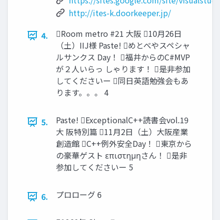
https://sites.google.com/site/visualst
http://ites-k.doorkeeper.jp/
Room metro #21 大阪 10月26日
4.
（土）IIJ様 Paste! めとべやスペシャ
ルサンクス Day！ 福井からのC#MVP
が２人いらっ しゃります！ 是非参加
してくださいー 同日英語勉強会もあ
ります。。。 4
Paste! ExceptionalC++読書会vol.19
5.
大 阪特別篇 11月2日（土）大阪産業
創造館 C++例外安全Day！ 東京から
の豪華ゲスト επιστημηさん！ 是非
参加してくださいー 5
プロローグ 6
6.