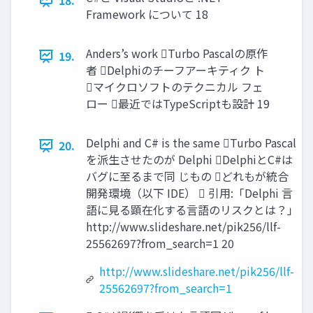
18.
Framework について 18
Anders’s work Turbo Pascalの原作
19.
者 Delphiのチーフアーキティク ト
マイクロソフトのテクニカル フェ
ロー 最近ではTypeScriptも設計 19
Delphi and C# is the same Turbo Pascal
20.
を派生させたのが Delphi DelphiとC#は
バグに至るまで同 じもの どれもが統合
開発環境（以下 IDE）  引用:「Delphi 言
語に見る顕在化する言語のリスクとは？」
http://www.slideshare.net/pik256/llf-
25562697?from_search=1 20
http://www.slideshare.net/pik256/llf-
25562697?from_search=1