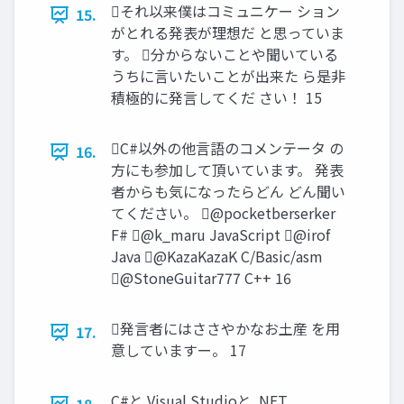
それ以来僕はコミュニケー ション
15.
がとれる発表が理想だ と思っていま
す。 分からないことや聞いている
うちに言いたいことが出来た ら是非
積極的に発言してくだ さい！ 15
C#以外の他言語のコメンテータ の
16.
方にも参加して頂いています。 発表
者からも気になったらどん どん聞い
てください。 @pocketberserker
F# @k_maru JavaScript @irof
Java @KazaKazaK C/Basic/asm
@StoneGuitar777 C++ 16
発言者にはささやかなお土産 を用
17.
意していますー。 17
C#と Visual Studioと .NET