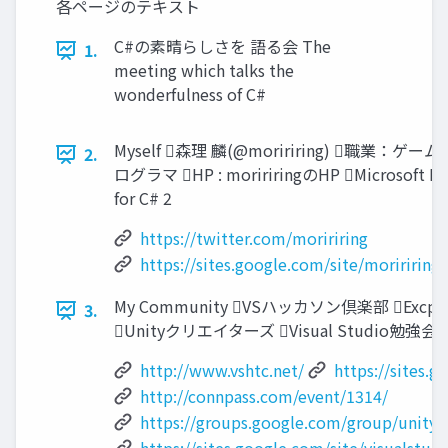
各ページのテキスト
C#の素晴らしさを 語る会 The
1.
meeting which talks the
wonderfulness of C#
Myself 森理 麟(@moririring) 職業：ゲーム
2.
ログラマ HP : moririringのHP Microsoft M
for C# 2
https://twitter.com/moririring
https://sites.google.com/site/moririring
My Community VSハッカソン倶楽部 Exc
3.
Unityクリエイターズ Visual Studio勉強会
http://www.vshtc.net/
https://sites.
http://connpass.com/event/1314/
https://groups.google.com/group/unity_c