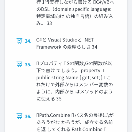
行 1行実行しながら書ける C#/VBへ
のDSL（domain specific language:
特定領域向け の独自言語）の組み込
み。 33
C#と Visual Studioと .NET
34.
Framework の素晴らしさ 34
プロパティ Set関数,Get関数が以
35.
下で書け てしまう。 property 
public string Name { get; set; } こ
れだけで外部からはメン バー変数の
ように、内部から はメソッドのよう
に使える 35
Path.Combine パス名の最後に\が
36.
あろうがな かろうが、成立する名前
を返 してくれる Path.Combine 