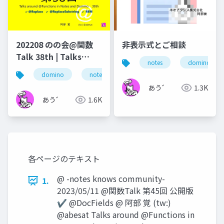
202208 のの会@関数
非表示式とご相談
Talk 38th | Talks
notes
domino
around @Functions
domino
notes
lotus notes
dominoforeve
in Notes and Domino
あう゛
1.3K
あう゛
1.6K
各ページのテキスト
@ -notes knows community-
1.
2023/05/11 @関数Talk 第45回 公開版
✔ @DocFields @ 阿部 覚 (tw:)
@abesat Talks around @Functions in