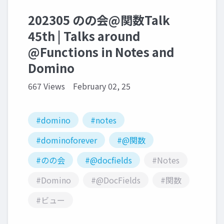
202305 のの会@関数Talk
45th | Talks around
@Functions in Notes and
Domino
667 Views
February 02, 25
#domino
#notes
#dominoforever
#@関数
#のの会
#@docfields
#Notes
#Domino
#@DocFields
#関数
#ビュー