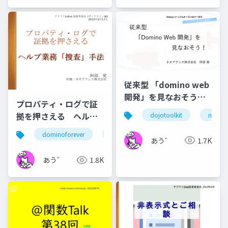
従来型 「domino web
開発」を見なおそう！
プロパティ・ログで証
201611 Notes
拠を押さえる ヘルプ
dojotoolkit
notes 
Consortium Open
業務「捜査」手法
Seminar 公開版
dominoforever
ずっとノーツ
テクてく
あう゛
1.7K
あう゛
1.8K