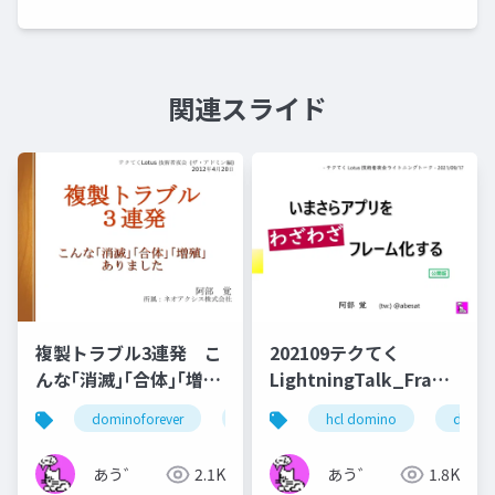
関連スライド
複製トラブル3連発 こ
202109テクてく
んな｢消滅｣｢合体｣｢増
LightningTalk_Frameset
殖｣ ありました
公開版
dominoforever
ずっとノーツ
hcl domino
テクてく
domin
あう゛
2.1K
あう゛
1.8K