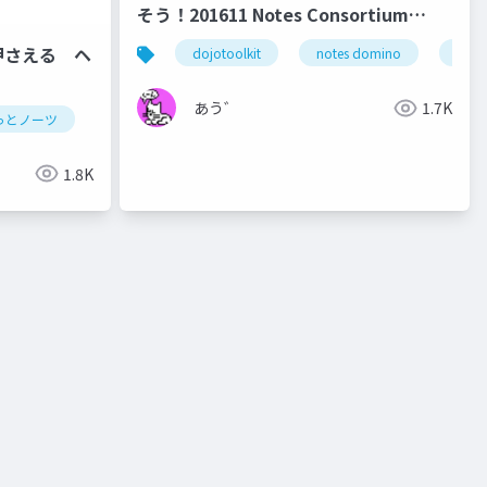
そう！201611 Notes Consortium
Open Seminar 公開版
押さえる ヘ
dojotoolkit
notes domino
note
あう゛
1.7K
notes
っとノーツ
notes
ずっとノーツ
テクてく
replication
hcl digital solutions
@関数
backup
hcl domino
database
hcl technologies
hcl not
cluste
1.8K