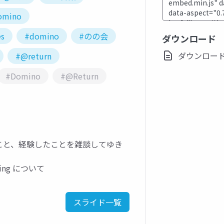
omino
es
#domino
#のの会
ダウンロード
ダウンロード(pd
#@return
#Domino
#@Return
べたこと、経験したことを雑談してゆき
ring について
スライド一覧