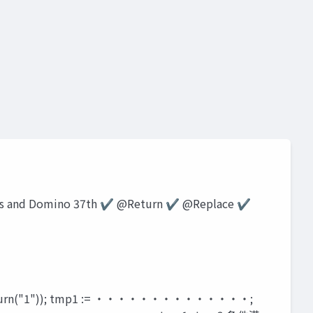
@関数
式言語
lotus notes
domino
非表
s
hcl notes
@replace
@replacesubstring
rem
es and Domino 37th ✔ @Return ✔ @Replace ✔
("1")); tmp1 := ・・・・・・・・・・・・・・;