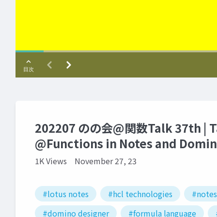
202207 のの会@関数Talk 37th | Ta
@Functions in Notes and Domi
1K Views
November 27, 23
#lotus notes
#hcl technologies
#note
#domino designer
#formula language