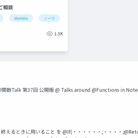
ご相談
domino
ノーツ
ドミノ
テクてく
hcl
r
のの会
@関数
hcl domino
hcl digital solution
゛
1.3K
4 @関数Talk 第37回 公開版 @ Talks around @Functions in Not
終えるときに用いること を @If(・・・・・・;・・・・;@Return