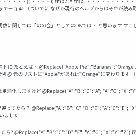
・・・・・・); ・・・・); tmp2 := tmp1・・・・・・・・・・
それまでーョ @ （ついでに なぜか現行のヘルプからはそれが読み
関数に関しては「のの会」としてはOKでは？ と思います す
 @Replace("Apple Pie":"Bananas":"Orange Juic
例 @ 元のリストに"Apple"があれば"Orange"に変わります （"
ど @Replace("A":"B":"C":"A"; "A":"C"; "X":
@Replace("A":"B":"C":"D":"E"; "A":"C":"E
まいました
place("A":"B":"C":"D":"E"; "A":"C"; "X":