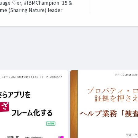
guage ♡er, #IBMChampion '15 &
me (Sharing Nature) leader