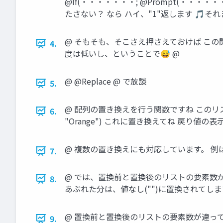
@If(・・・・・・・; @Prompt(・・・・・
たさない？ なら ハイ、"1"返します 🎵
@ そもそも、そこさえ押さえておけば この
4.
度は低いし、ということで😅 @
@ @Replace @ で放談
5.
@ 配列の置き換えを行う関数ですね このリストに たとえば…
6.
"Orange") これに置き換えてね 戻り値の表示
@ 複数の置き換えにも対応しています。 例は単純化しますけ
7.
@ では、置換前と置換後のリストの要素数が違ってたら？ 
8.
あぶれた分は、値なし("")に置換されてし
@ 置換前と置換後のリストの要素数が違ってたら? @Re
9.