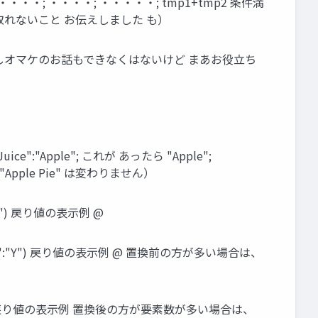
・・・・; ・・・・; ・・・・・; tmp1+tmp2 条件満
取れないこと お伝えしました も）
こしオマケのお話もできなくはないけど まあお役立ち
e":"Apple"; これが あったら "Apple";
Apple Pie" は変わりません）
"Y") 戻り値の表示例 @
"; "X":"Y") 戻り値の表示例 @ 置換前の方が多い場合は、
"Y":"Z") 戻り値の表示例 置換後の方が要素数が多い場合は、