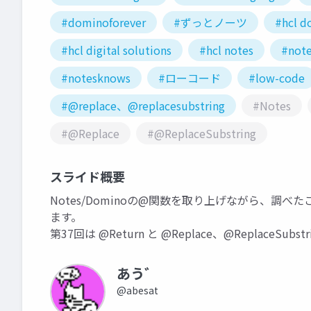
#dominoforever
#ずっとノーツ
#hcl d
#hcl digital solutions
#hcl notes
#not
#notesknows
#ローコード
#low-code
#@replace、@replacesubstring
#Notes
#@Replace
#@ReplaceSubstring
スライド概要
Notes/Dominoの@関数を取り上げながら、調
ます。
第37回は @Return と @Replace、@ReplaceSubst
あう゛
@abesat