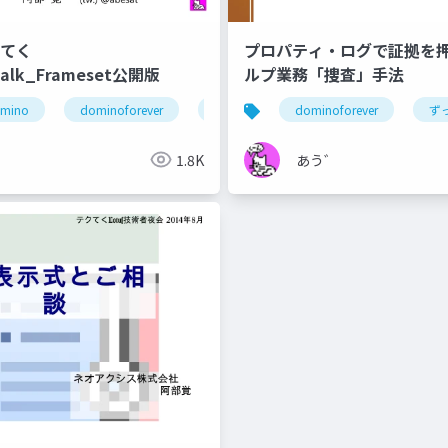
クてく
プロパティ・ログで証拠を
gTalk_Frameset公開版
ルプ業務「捜査」手法
omino
@関数
lotus notes
dominoforever
notesdomino
hcl notes
dominoforever
テクてく
hcl
domino
lotus 
ず
゛
1.8K
あう゛