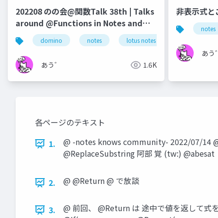
202208 のの会@関数Talk 38th | Talks
非表示式と
around @Functions in Notes and
notes
Domino
domino
notes
lotus notes
dominoforeve
あう
あう゛
1.6K
各ページのテキスト
@ -notes knows community- 2022/07/1
1.
@ReplaceSubstring 阿部 覚 (tw:) @abesat
@ @Return @ で放談
2.
@ 前回、 @Return は 途中で値を返して式を
3.