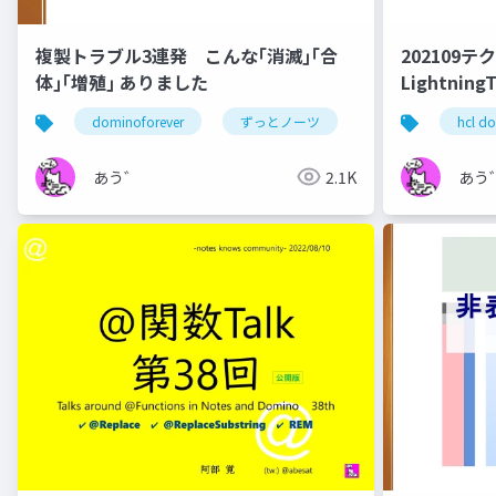
複製トラブル3連発 こんな｢消滅｣｢合
202109テ
体｣｢増殖｣ ありました
Lightnin
dominoforever
ずっとノーツ
テクてく
hcl d
あう゛
2.1K
あう