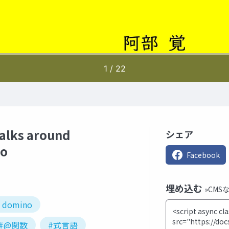
lks around
シェア
no
Facebook
埋め込む
»CMS
s domino
#@関数
#式言語