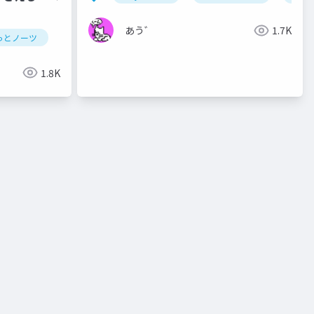
あう゛
1.7K
notes
っとノーツ
notes
ずっとノーツ
テクてく
replication
hcl digital solutions
@関数
backup
hcl domino
database
hcl technologies
hcl not
cluste
1.8K