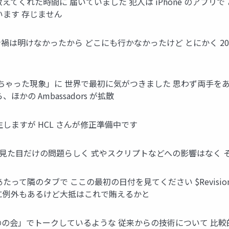
 教えてくれた時間に 届いていました 犯人は iPhone のアプ
います 存じません
ロナ禍は明けなかったから どこにも行かなかったけど とにかく 2
が消えちゃった現象」に 世界で最初に気がつきました 思わず両手
ほかの Ambassadors が拡散
生しますが HCL さんが修正準備中です
 見た目だけの問題らしく 式やスクリプトなどへの影響はなく
て隣のタブで ここの最初の日付を見てください $Revision
 まれに例外もあるけど大抵はこれで賄えるかと
のの会」でトークしているような 従来からの技術について 比