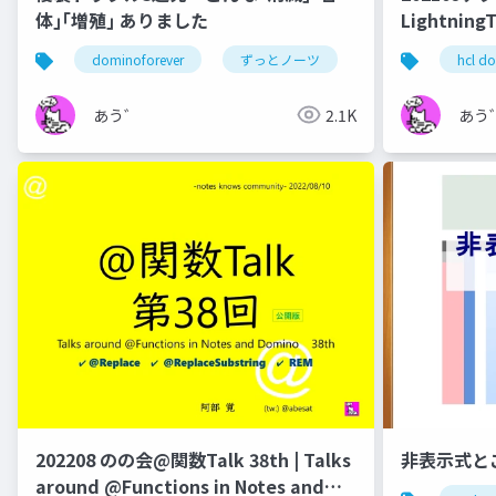
体｣｢増殖｣ ありました
Lightnin
dominoforever
ずっとノーツ
テクてく
hcl d
あう゛
2.1K
あう
202208 のの会@関数Talk 38th | Talks
非表示式と
around @Functions in Notes and