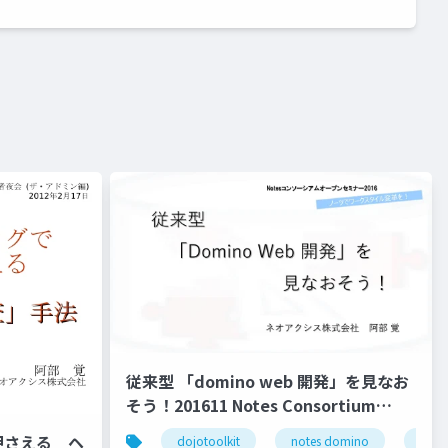
従来型 「domino web 開発」を見なお
そう！201611 Notes Consortium
Open Seminar 公開版
押さえる ヘ
dojotoolkit
notes domino
note