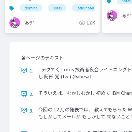
notes
Domino
domino
notes
lotus notes
dominoforeve
あう
あう゛
1.6K
各ページのテキスト
- テクてく Lotus 技術者夜会ライトニングトー
1.
し 阿部 覚 (tw:) @abesat
そういえば、むかしむかし 初めて IBM C
2.
今回の 12 月の発表では、 教えてもらった 
3.
もしかしてメールが もしかして 来ないことの