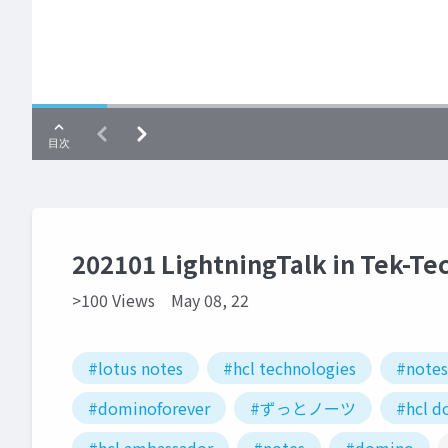
202101 LightningTalk in Tek-Te
>100 Views
May 08, 22
#lotus notes
#hcl technologies
#note
#dominoforever
#ずっとノーツ
#hcl d