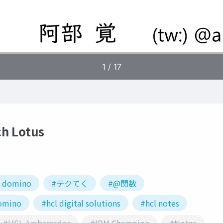
ch Lotus
s domino
#テクてく
#@関数
omino
#hcl digital solutions
#hcl notes