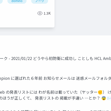
domino
ノーツ
ドミノ
テクてく
hcl
r
のの会
@関数
hcl domino
hcl digital solution
゛
1.3K
ク - 2021/01/22 どうやら初防衛に成功し ことしも HCL A
hampion に選ばれた６年前 お知らせメールは 迷惑メールフォ
Web の発表リストには わが名前は載っていた（ヤッター✊） け
ほうが正しくて、 発表リストの 掲載が手違い …とか？ 😨 