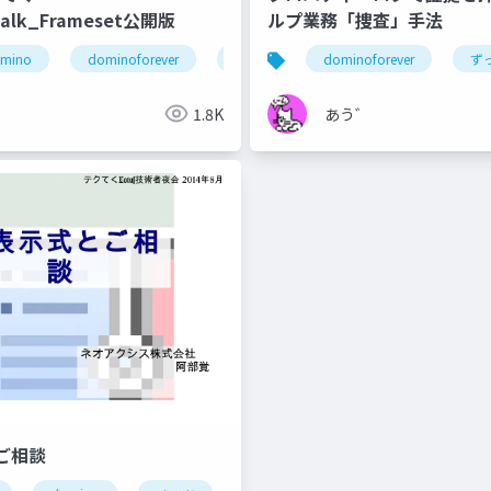
gTalk_Frameset公開版
ルプ業務「捜査」手法
omino
@関数
lotus notes
dominoforever
notesdomino
hcl notes
dominoforever
テクてく
hcl
domino
lotus 
ず
゛
1.8K
あう゛
ご相談