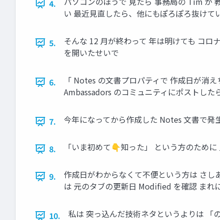
パソコンのほうで 見たら 事務局の Tim が
4.
い 最近見直したら、他にもぽろぽろ抜けて
そんな 12 月が終わって 年は明けても コ
5.
を開いたせいで
「 Notes の文書プロパティで 作成日
6.
Ambassadors のコミュニティにポストしたら、
今年になってから作成した Notes 文書で発
7.
「いま初めて👇知った」 という方のために
8.
作成日がわからなくて不便という方は さしあたっ
9.
は 元のタブの更新日 Modified を確認
私は 突っ込んだ技術ネタというよりは 「
10.