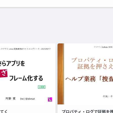
クてく
プロパティ・ログで証拠を