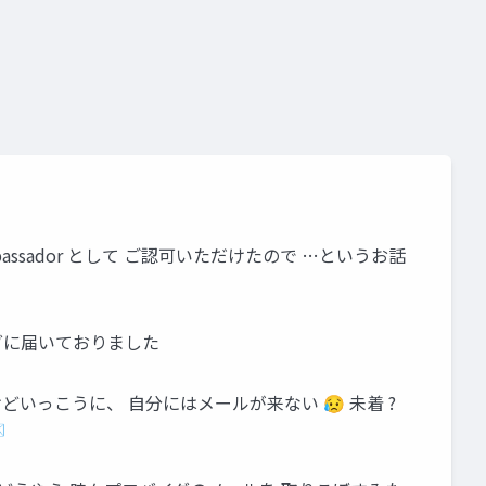
@関数
式言語
lotus notes
domino
非表
s
hcl notes
@replace
@replacesubstring
rem
mbassador として ご認可いただけたので …というお話
ルダに届いておりました
どいっこうに、 自分にはメールが来ない 😥 未着 ?
✉