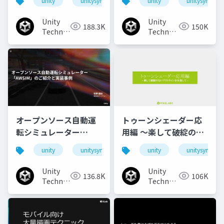
unity
unitysync
unity
unitysync
チなUI演出
Unity
Unity
188.3K
150K
Technologies
Technologies
Japan
Japan
オープンソース自動運
トゥーンシェーダー応
転シミュレーター
用編 ～楽して破綻のな
「AWSIM」のご紹介と
いアウトラインを目指
unity
unitysync
unity
unitysync
実装事例
して～
Unity
Unity
136.8K
106K
Technologies
Technologies
Japan
Japan