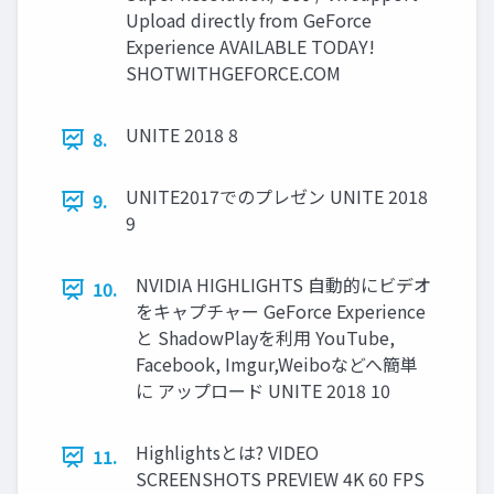
Upload directly from GeForce
Experience AVAILABLE TODAY!
SHOTWITHGEFORCE.COM
UNITE 2018 8
8.
UNITE2017でのプレゼン UNITE 2018
9.
9
NVIDIA HIGHLIGHTS 自動的にビデオ
10.
をキャプチャー GeForce Experience
と ShadowPlayを利用 YouTube,
Facebook, Imgur,Weiboなどへ簡単
に アップロード UNITE 2018 10
Highlightsとは? VIDEO
11.
SCREENSHOTS PREVIEW 4K 60 FPS