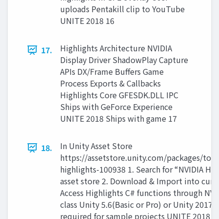
uploads Pentakill clip to YouTube
UNITE 2018 16
Highlights Architecture NVIDIA
17.
Display Driver ShadowPlay Capture
APIs DX/Frame Buffers Game
Process Exports & Callbacks
Highlights Core GFESDK.DLL IPC
Ships with GeForce Experience
UNITE 2018 Ships with game 17
In Unity Asset Store
18.
https://assetstore.unity.com/packages/tool
highlights-100938 1. Search for “NVIDIA Hig
asset store 2. Download & Import into curre
Access Highlights C# functions through NVI
class Unity 5.6(Basic or Pro) or Unity 2017 
required for sample projects UNITE 2018 1