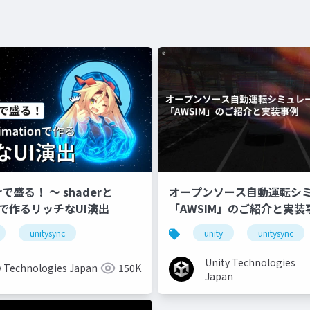
erで盛る！ 〜 shaderと
オープンソース自動運転シ
onで作るリッチなUI演出
「AWSIM」のご紹介と実装
unitysync
unity
unitysync
Unity Technologies
y Technologies Japan
150K
Japan