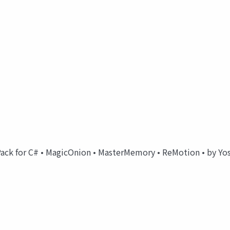
ck for C# • MagicOnion • MasterMemory • ReMotion • by Yosh