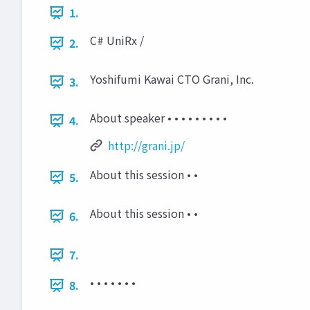
1.
C# UniRx /
2.
Yoshifumi Kawai CTO Grani, Inc.
3.
About speaker • • • • • • • • •
4.
http://grani.jp/
About this session • •
5.
About this session • •
6.
7.
• • • • • • •
8.