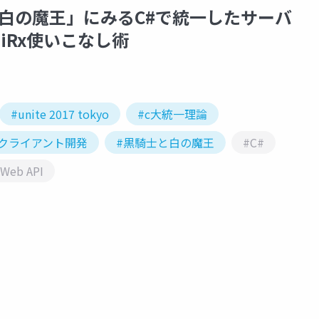
黒騎士と白の魔王」にみるC#で統一したサーバ
iRx使いこなし術
#unite 2017 tokyo
#c大統一理論
#クライアント開発
#黒騎士と白の魔王
#C#
Web API