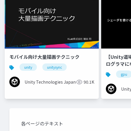
モバイル向け大量描画テクニック
【Unity
ログラマに
unity
unitysync
gpu
Unity Technologies Japan
90.1K
Unit
各ページのテキスト