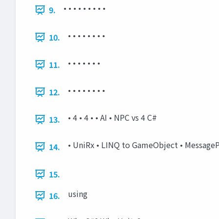
• • • • • • • • •
9.
• • • • • • • •
10.
• • • • • • •
11.
• • • • • • • •
12.
• 4 • 4 • • AI • NPC vs 4 C#
13.
• UniRx • LINQ to GameObject • MessagePa
14.
15.
using
16.