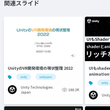
関連スライド
UnityのVR開発環境の現状整理 2022
UIもshad
animati
unity
unitysync
unity
Unity Technologies
188.3K
Japan
Unit