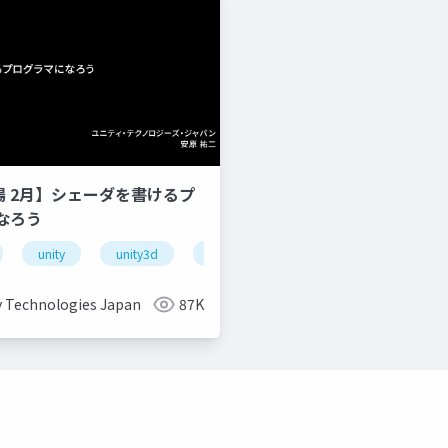
道場 2月】シェーダを書けるプ
なろう
unity
unity3d
shader
unity道場
unitydoj
y Technologies Japan
87K