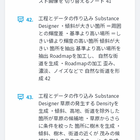
スト画像を 切り替えるノード 41
工程とデータの作り込み Substance
42.
Designer ・傾斜が大きい箇所 ＝周囲
との輝度差 ・基準より高い場所 ＝し
きい値より輝度の高い箇所 傾斜が大
きい 箇所を抽出 基準より高い場所を
抽出 Roadmapを加工し、 自然な街
道を生成 ・Roadmapの加工 歪み、
濃淡、ノイズなどで 自然な街道を形
成 42
工程とデータの作り込み Substance
43.
Designer 草原の発生する Densityを
生成 ・傾斜、高地、街道を除外した
箇所が草原の候補地 ・草原からさら
に条件を絞った 箇所に樹木を生成 ・
傾斜、樹木、街道の近くが 茂みの候