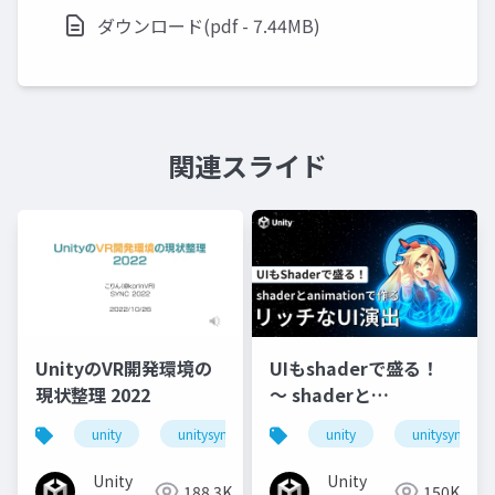
ダウンロード(pdf - 7.44MB)
関連スライド
UnityのVR開発環境の
UIもshaderで盛る！
現状整理 2022
〜 shaderと
animationで作るリッ
unity
unitysync
unity
unitysync
チなUI演出
Unity
Unity
188.3K
150K