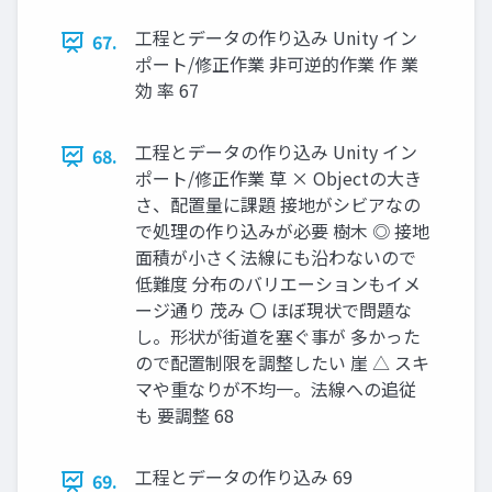
工程とデータの作り込み Unity イン
67.
ポート/修正作業 非可逆的作業 作 業
効 率 67
工程とデータの作り込み Unity イン
68.
ポート/修正作業 草 × Objectの大き
さ、配置量に課題 接地がシビアなの
で処理の作り込みが必要 樹木 ◎ 接地
面積が小さく法線にも沿わないので
低難度 分布のバリエーションもイメ
ージ通り 茂み 〇 ほぼ現状で問題な
し。形状が街道を塞ぐ事が 多かった
ので配置制限を調整したい 崖 △ スキ
マや重なりが不均一。法線への追従
も 要調整 68
工程とデータの作り込み 69
69.