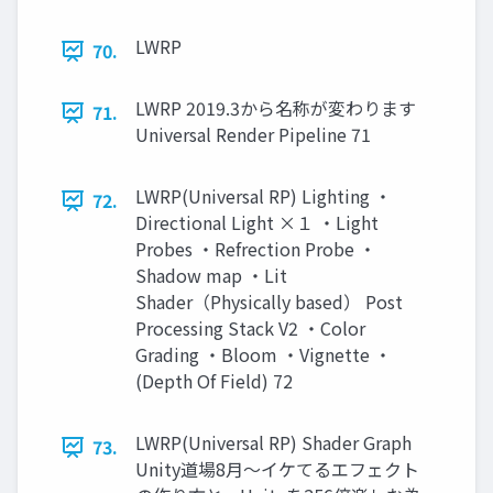
LWRP
70.
LWRP 2019.3から名称が変わります
71.
Universal Render Pipeline 71
LWRP(Universal RP) Lighting ・
72.
Directional Light ×１ ・Light
Probes ・Refrection Probe ・
Shadow map ・Lit
Shader（Physically based） Post
Processing Stack V2 ・Color
Grading ・Bloom ・Vignette ・
(Depth Of Field) 72
LWRP(Universal RP) Shader Graph
73.
Unity道場8月〜イケてるエフェクト