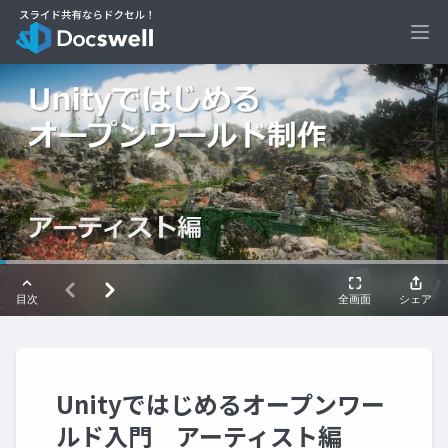
Ope
Unityではじめるオープンワー
ルド入門 アーティスト編