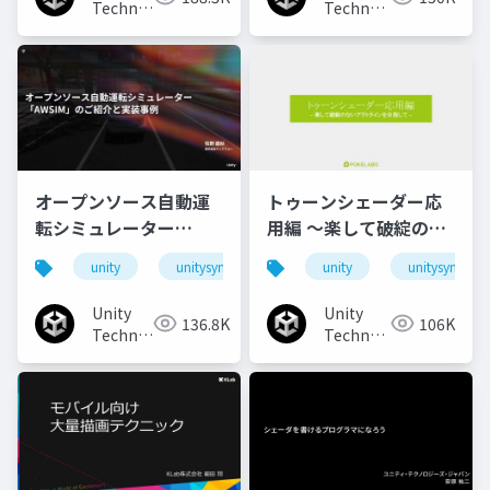
Technologies
Technologies
Japan
Japan
オープンソース自動運
トゥーンシェーダー応
転シミュレーター
用編 ～楽して破綻のな
「AWSIM」のご紹介と
いアウトラインを目指
unity
unitysync
unity
unitysync
実装事例
して～
Unity
Unity
136.8K
106K
Technologies
Technologies
Japan
Japan