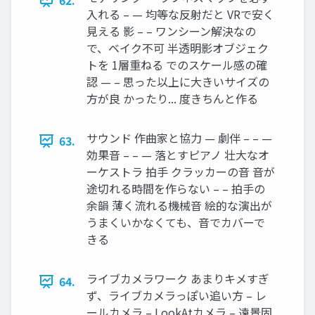
62.
入れる – — 均等な反射だと VRで安く
見える 影 – – ワンシーン解決なの
で、ベイク不可 半透明影オブジェク
トを 1層重ねる でのスケール感の確
認 — – 思った以上に大きいサイズの
方が良 かったり... 度きちんと作る
サウンド 作曲家と協力 — 劇伴 – – —
63.
効果音 – – — 落とすピアノ 壮大なオ
ーケストラ 拍手 クラッカーの音 音が
途切れる時間を作らない – – 拍手の
余韻 薄く流れる機械音 絵的な演出が
うまくいかなくても、音でカバーで
きる
ライブカメラワーク あまりキメすぎ
64.
ず、ライブカメラっぽい追い方 – レ
ールカメラ – LookAtカメラ – 遠景固