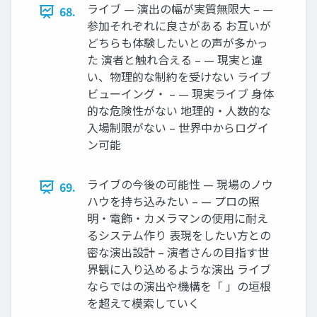
ライブ — 演出の幅が実質無限大 – —
68.
参加それぞれに良さがある お互いが
どちらも体験したいとの声が多かっ
た 演者と触れ合える – — 現実と違
い、物理的な制約を受けない ライブ
ビューイング・ – — 現実ライブ 身体
的な危険性がない 地理的・人数的な
入場制限がない – 世界中からログイ
ン可能
ライブの今後の可能性 — 現場のノウ
69.
ハウを持ち込みたい – — プロの照
明・電飾・カメラマンの使用に耐え
るシステム作り 表現をしたい方との
密な演出設計 – 演者さんの目指す世
界観に入り込めるような演出 ライブ
ならではの演出や機構を「 」の垣根
を超えて模索していく