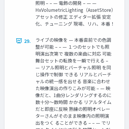
照明 – – — 電飾の開発 – — —
HxVolumetricLighting（AssetStore）
アセットの修正 エディター拡張 安定
化、チューニング 現場、リハ、本番！
ライブの映像を — 本番直前での色調
29.
整が可能 – – — １つのセットでも照
明演出次第で 複数の楽曲に対応 可能
舞台セットの転換を一瞬で行える –
— リアル照明とバーチャル照明 を同
じ操作で制御 できる リアルとバーチ
ャルの統一感を出せる 音楽に合わせ
た映像演出の作りこみが可能 – — 映
像だと、1曲分レンダリングするのに
数十分～数時間 かかる リアルタイム
だと即座に反映 熟練の照明オペレー
ターさんがそのまま映像内の照明演
出をつく ることができる – – — でリ