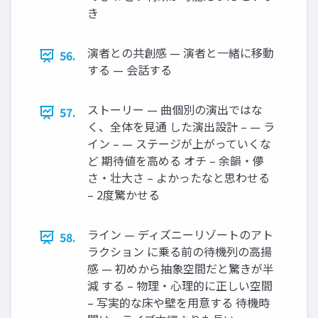
き
演者との共創感 — 演者と一緒に移動
56.
する — 会話する
ストーリー — 曲個別の演出ではな
57.
く、全体を見通 した演出設計 – — ラ
イン – — ステージが上がっていくな
ど 期待値を高める オチ – 余韻・儚
さ・壮大さ – よかったなと思わせる
– 2度驚かせる
ライン — ディズニーリゾートのアト
58.
ラクション に乗る前の待機列の高揚
感 — 初めから抽象空間だと驚きが半
減 する – 物理・心理的に正しい空間
– 写実的な床や壁を用意する 待機時