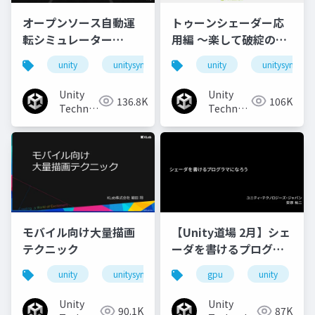
オープンソース自動運
トゥーンシェーダー応
転シミュレーター
用編 ～楽して破綻のな
「AWSIM」のご紹介と
いアウトラインを目指
unity
unitysync
unity
unitysync
実装事例
して～
Unity
Unity
136.8K
106K
Technologies
Technologies
Japan
Japan
モバイル向け大量描画
【Unity道場 2月】シェ
テクニック
ーダを書けるプログラ
マになろう
unity
unitysync
gpu
unity
Unity
Unity
90.1K
87K