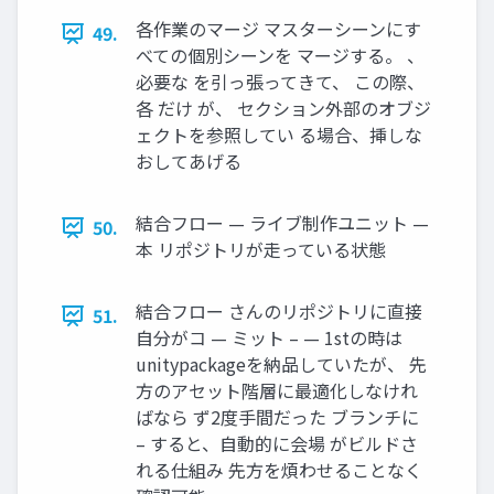
各作業のマージ マスターシーンにす
49.
べての個別シーンを マージする。 、
必要な を引っ張ってきて、 この際、
各 だけ が、 セクション外部のオブジ
ェクトを参照してい る場合、挿しな
おしてあげる
結合フロー — ライブ制作ユニット —
50.
本 リポジトリが走っている状態
結合フロー さんのリポジトリに直接
51.
自分がコ — ミット – — 1stの時は
unitypackageを納品していたが、 先
方のアセット階層に最適化しなけれ
ばなら ず2度手間だった ブランチに
– すると、自動的に会場 がビルドさ
れる仕組み 先方を煩わせることなく