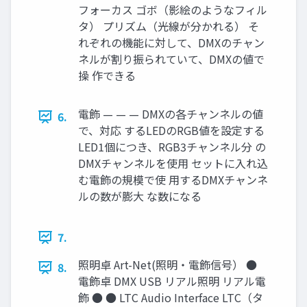
フォーカス ゴボ（影絵のようなフィル
タ） プリズム（光線が分かれる） そ
れぞれの機能に対して、DMXのチャン
ネルが割り振られていて、DMXの値で
操 作できる
電飾 — — — DMXの各チャンネルの値
6.
で、対応 するLEDのRGB値を設定する
LED1個につき、RGB3チャンネル分 の
DMXチャンネルを使用 セットに入れ込
む電飾の規模で使 用するDMXチャンネ
ルの数が膨大 な数になる
7.
照明卓 Art-Net(照明・電飾信号） ●
8.
電飾卓 DMX USB リアル照明 リアル電
飾 ● ● LTC Audio Interface LTC（タ