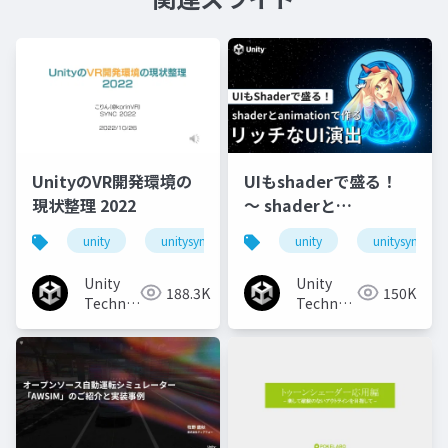
UnityのVR開発環境の
UIもshaderで盛る！
現状整理 2022
〜 shaderと
animationで作るリッ
unity
unitysync
unity
unitysync
チなUI演出
Unity
Unity
188.3K
150K
Technologies
Technologies
Japan
Japan