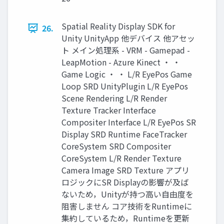
Spatial Reality Display SDK for
26.
Unity UnityApp 他デバイス 他アセッ
ト メイン処理系 - VRM - Gamepad -
LeapMotion - Azure Kinect ・ ・
Game Logic ・ ・ L/R EyePos Game
Loop SRD UnityPlugin L/R EyePos
Scene Rendering L/R Render
Texture Tracker Interface
Compositer Interface L/R EyePos SR
Display SRD Runtime FaceTracker
CoreSystem SRD Compositer
CoreSystem L/R Render Texture
Camera Image SRD Texture アプリ
ロジックにSR Displayの影響が及ば
ないため，Unityが持つ高い自由度を
阻害しません コア技術をRuntimeに
集約しているため，Runtimeを更新