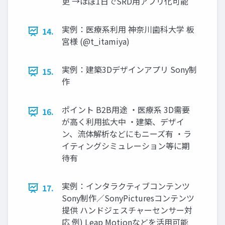
更 →ほぼ1日でSRD用アプリ化可能
実例：医療系利用 神奈川歯科大学 板
14.
宮様 (@t_itamiya)
実例：建築3Dデザインアプリ Sony制
15.
作
ポイント B2B用途 ・医療系 3D需要
16.
が高く利用拡大中 ・建築、デザイ
ン、流体解析などにもニーズ有 ・ラ
イティングシミュレーション等に期
待有
実例：インタラクティブコンテンツ
17.
Sony制作／SonyPicturesコンテンツ
提供 ハンドジェスチャーセンサー対
応 例) Leap Motionなどを活用可能