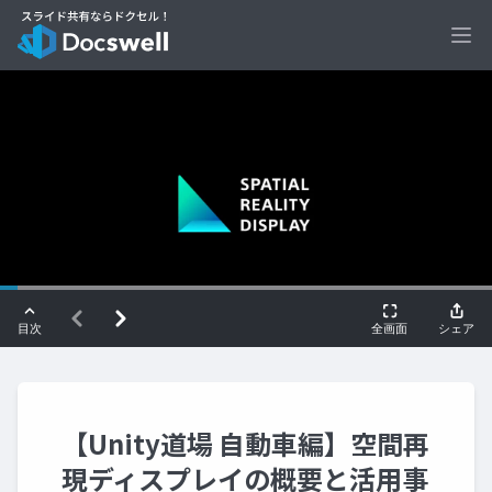
Ope
【Unity道場 自動車編】空間再
現ディスプレイの概要と活用事