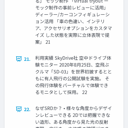
る」 モック制作 「virtual tryout ー
モック制作の事前レビューに活用」
ディーラー/カーコンフィギュレーシ
ョン活用 「車の色違い、インテリ
ア、アクセサリオプションをカスタマ
イズ した状態を実際に立体表現で提
案」 21
利用実績 SkyDrive社 空中ドライブ体
21.
験モニター 2020年8月25日、空飛ぶ
クルマ「SD-03」を世界初披するとと
もに有人飛行の公開試験を実施。 そ
の飛行体験をバーチャルで体験でき
るモニタとして採用。 22
なぜSRDか？ • 様々な角度からデザイ
22.
ンレビューできる 2Dでは把握できな
い造形、ある角度から見た光の反射