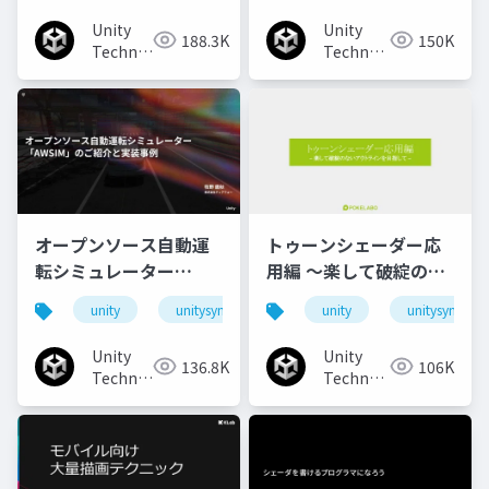
Unity
Unity
188.3K
150K
Technologies
Technologies
Japan
Japan
オープンソース自動運
トゥーンシェーダー応
転シミュレーター
用編 ～楽して破綻のな
「AWSIM」のご紹介と
いアウトラインを目指
unity
unitysync
unity
unitysync
実装事例
して～
Unity
Unity
136.8K
106K
Technologies
Technologies
Japan
Japan