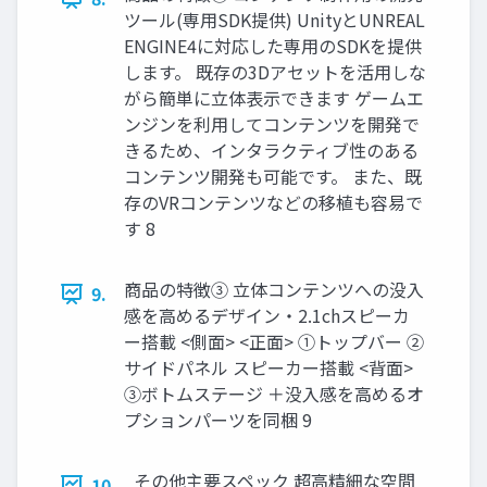
ツール(専用SDK提供) UnityとUNREAL
ENGINE4に対応した専用のSDKを提供
します。 既存の3Dアセットを活用しな
がら簡単に立体表示できます ゲームエ
ンジンを利用してコンテンツを開発で
きるため、インタラクティブ性のある
コンテンツ開発も可能です。 また、既
存のVRコンテンツなどの移植も容易で
す 8
商品の特徴③ 立体コンテンツへの没入
9.
感を高めるデザイン・2.1chスピーカ
ー搭載 <側面> <正面> ①トップバー ②
サイドパネル スピーカー搭載 <背面>
③ボトムステージ ＋没入感を高めるオ
プションパーツを同梱 9
その他主要スペック 超高精細な空間
10.