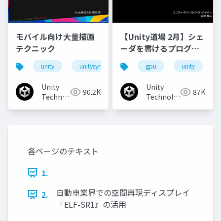
モバイル向け大量描画
【Unity道場 2月】シェ
テクニック
ーダを書けるプログラ
マになろう
unity
unitysync
gpu
unity
Unity
Unity
90.2K
87K
Technologies
Technologies
Japan
Japan
各ページのテキスト
1.
自動車業界での空間再現ディスプレイ
2.
『ELF-SR1』の活用