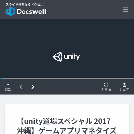
Ope
【unity道場スペシャル 2017
沖縄】ゲームアプリマネタイズ