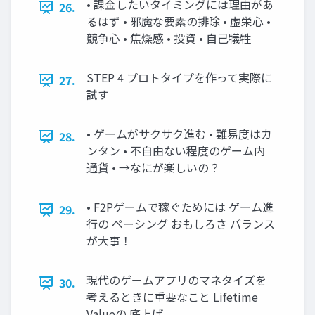
• 課金したいタイミングには理由があ
26.
るはず • 邪魔な要素の排除 • 虚栄心 •
競争心 • 焦燥感 • 投資 • 自己犠牲
STEP 4 プロトタイプを作って実際に
27.
試す
• ゲームがサクサク進む • 難易度はカ
28.
ンタン • 不自由ない程度のゲーム内
通貨 • →なにが楽しいの？
• F2Pゲームで稼ぐためには ゲーム進
29.
行の ペーシング おもしろさ バランス
が大事！
現代のゲームアプリのマネタイズを
30.
考えるときに重要なこと Lifetime
Valueの 底上げ