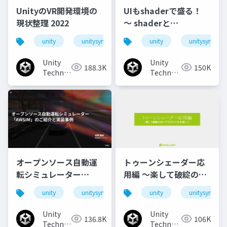
UnityのVR開発環境の
UIもshaderで盛る！
現状整理 2022
〜 shaderと
animationで作るリッ
unity
unitysync
unity
unitysync
チなUI演出
Unity
Unity
188.3K
150K
Technologies
Technologies
Japan
Japan
オープンソース自動運
トゥーンシェーダー応
転シミュレーター
用編 ～楽して破綻のな
「AWSIM」のご紹介と
いアウトラインを目指
unity
unitysync
unity
unitysync
実装事例
して～
Unity
Unity
136.8K
106K
Technologies
Technologies