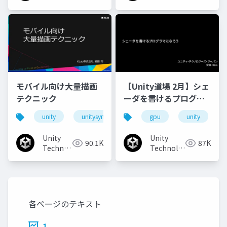
Japan
Japan
モバイル向け大量描画
【Unity道場 2月】シェ
テクニック
ーダを書けるプログラ
マになろう
unity
unitysync
gpu
unity
Unity
Unity
90.1K
87K
Technologies
Technologies
Japan
Japan
各ページのテキスト
1.