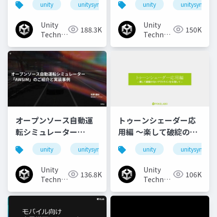
unity
unitysync
unity
unitysync
チなUI演出
Unity
Unity
188.3K
150K
Technologies
Technologies
Japan
Japan
オープンソース自動運
トゥーンシェーダー応
転シミュレーター
用編 ～楽して破綻のな
「AWSIM」のご紹介と
いアウトラインを目指
unity
unitysync
unity
unitysync
実装事例
して～
Unity
Unity
136.8K
106K
Technologies
Technologies
Japan
Japan