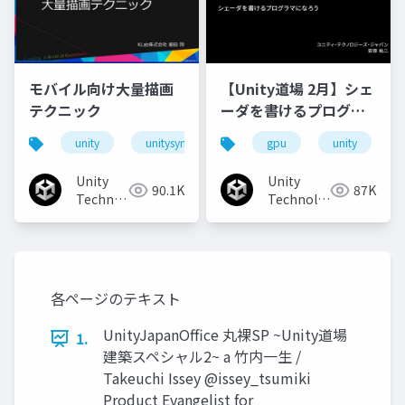
モバイル向け大量描画
【Unity道場 2月】シェ
テクニック
ーダを書けるプログラ
マになろう
unity
unitysync
gpu
unity
Unity
Unity
90.1K
87K
Technologies
Technologies
Japan
Japan
各ページのテキスト
UnityJapanOffice 丸裸SP ~Unity道場
1.
建築スペシャル2~ a 竹内一生 /
Takeuchi Issey @issey_tsumiki
Product Evangelist for