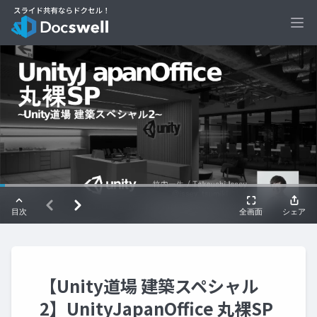
Ope
【Unity道場 建築スペシャル
2】UnityJapanOffice 丸裸SP