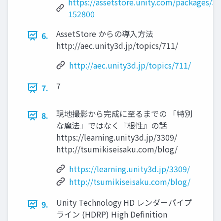
https://assetstore.unity.com/packages/3
152800
AssetStore からの導入方法
6.
http://aec.unity3d.jp/topics/711/
http://aec.unity3d.jp/topics/711/
7
7.
現地撮影から完成に至るまでの 「特別
8.
な魔法」ではなく『根性』の話
https://learning.unity3d.jp/3309/
http://tsumikiseisaku.com/blog/
https://learning.unity3d.jp/3309/
http://tsumikiseisaku.com/blog/
Unity Technology HD レンダーパイプ
9.
ライン (HDRP) High Definition