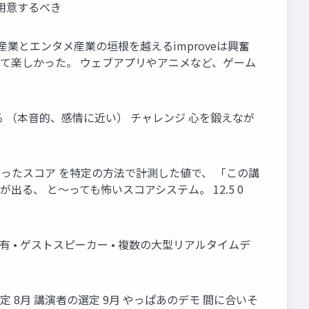
用意するべき
産業とエンタメ産業の垣根を越えるimproveは興奮
でて楽しかった。 ウェブアプリやアニメなど、ゲーム
 （本音的、感情に近い） チャレンジ 心を鍛えなが
に入力してもらったスコア を特定の方法で計測した値で、 「この講
出る、 と〜っても怖いスコアシステム。 12.5 0
enと共有 • ゲストスピーカー • 複数の大型リアルタイムデ
 8月 講演者の選定 9月 やっぱあのデモ 間に合いそ