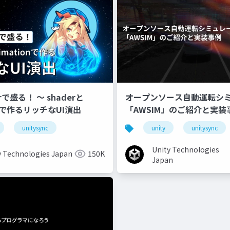
erで盛る！ 〜 shaderと
オープンソース自動運転シ
onで作るリッチなUI演出
「AWSIM」のご紹介と実装
unitysync
unity
unitysync
Unity Technologies
y Technologies Japan
150K
Japan