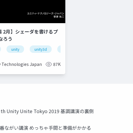
道場 2月】シェーダを書けるプ
なろう
unity
unity3d
shader
unity道場
unitydoj
y Technologies Japan
87K
with Unity Unite Tokyo 2019 基調講演の裏側
る一番ながい講演 めっちゃ手間と準備がかかる