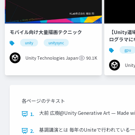
モバイル向け大量描画テクニック
【Unity
ログラマに
unity
unitysync
gpu
Unity Technologies Japan
90.1K
Unit
各ページのテキスト
大前 広樹@Unity Generative Art — Made 
1.
基調講演とは 毎年のUniteで行われてい
2.