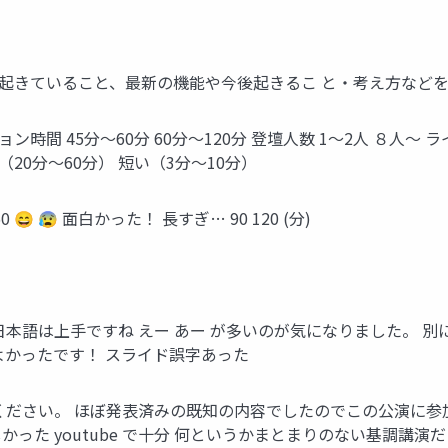
や今起きていること、最新の機能や今後起きるこ と・考え方など
ン時間 45分〜60分 60分〜120分 登壇人数 1〜2人 ８人〜
20分〜60分） 短い（3分〜10分）
😄 😰 面白かった！ 長すぎ… 90 120 (分)
、日本語は上手ですね えー あー が多いのが気になりました。 
よかったです！ スライド誤字あった
報をください。 ほぼ発表済みの既知の内容でしたのでこの公演に
た youtube で十分 何というかまとまりのない基調講演だ