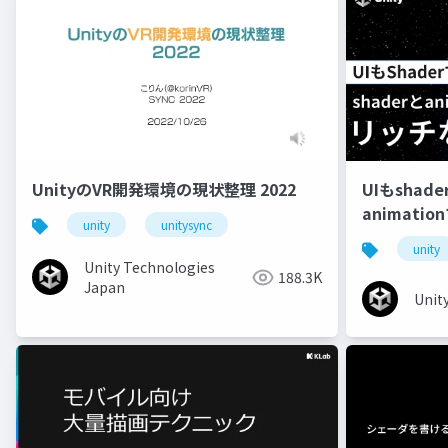
UnityのVR開発環境の現状整理 2022
UIもshad
animati
unity
unitysync
unity
Unity Technologies
188.3K
Japan
Unit