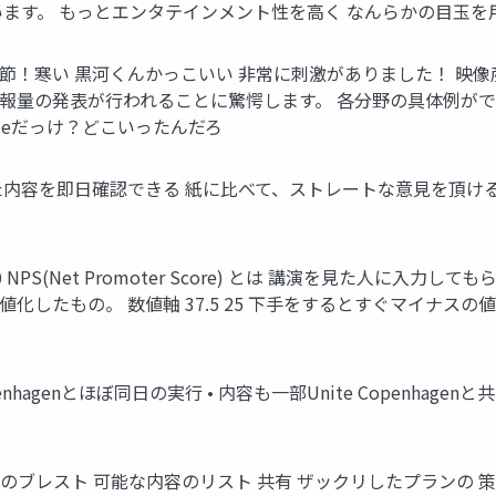
います。 もっとエンタテインメント性を高く なんらかの目玉を
度調節！寒い 黒河くんかっこいい 非常に刺激がありました！ 映像
情報量の発表が行われることに驚愕します。 各分野の具体例が
odeだっけ？どこいったんだろ
た内容を即日確認できる 紙に比べて、ストレートな意見を頂ける
S 50 NPS(Net Promoter Score) とは 講演を見た人
したもの。 数値軸 37.5 25 下手をするとすぐマイナスの値が
penhagenとほぼ同日の実行 • 内容も一部Unite Copenhag
のブレスト 可能な内容のリスト 共有 ザックリしたプランの 策定