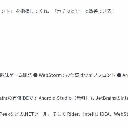
ポイント」 を指摘してくれ、「ポチッとな」で改善できる！
er : 趣味ゲーム開発 ● WebStorm : お仕事はウェブフロント ● And
tBrainsの有償IDEです Android Studio（無料）も JetBrainsのI
tPeekなどの.NETツール、そして Rider、IntelliJ IDEA、Web