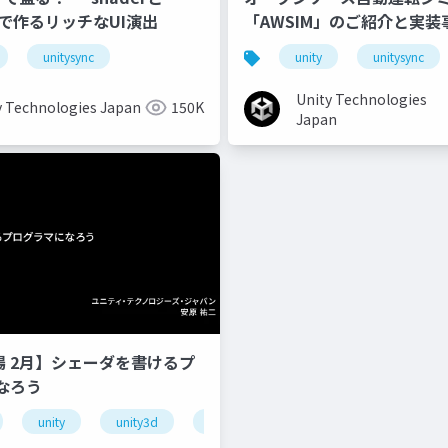
onで作るリッチなUI演出
「AWSIM」のご紹介と実装
unitysync
unity
unitysync
Unity Technologies
y Technologies Japan
150K
Japan
道場 2月】シェーダを書けるプ
なろう
unity
unity3d
shader
unity道場
unitydoj