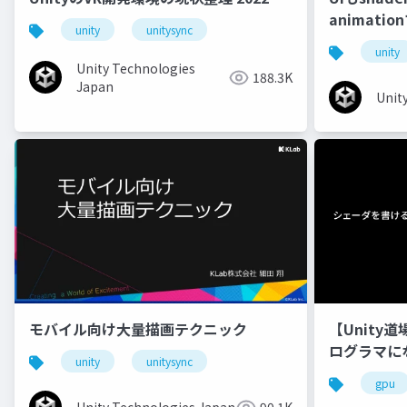
animati
unity
unitysync
unity
Unity Technologies
188.3K
Japan
Unit
モバイル向け大量描画テクニック
【Unity
ログラマに
unity
unitysync
gpu