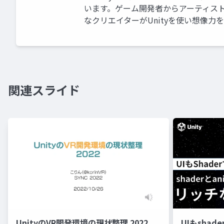
います。ゲーム開発者からアーティス
なクリエイターがUnityを使い想像力
関連スライド
UnityのVR開発環境の現状整理 2022
UIもshad