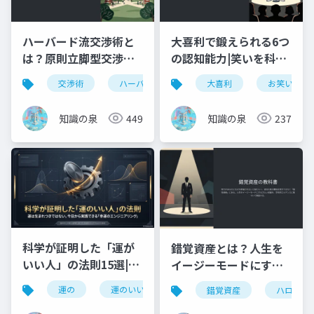
ハーバード流交渉術と
大喜利で鍛えられる6つ
は？原則立脚型交渉の4
の認知能力|笑いを科学
原則を徹底解説【要
する完全ガイド
交渉術
ハーバード流交渉術
大喜利
ビジネススキル
お笑い
約】
知識の泉
449
知識の泉
237
科学が証明した「運が
錯覚資産とは？人生を
いい人」の法則15選|今
イージーモードにする
日からできる幸運のエ
「勘違いさせる力」完
運の
運のいい日よ
運のいい人
幸運の法
錯覚資産
ハロー効
ンジニアリング
全ガイド