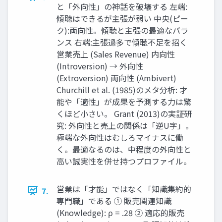
と「外向性」の神話を破壊する 左端:
傾聴はできるが主張が弱い 中央(ピー
ク):両向性。傾聴と主張の最適なバラ
ンス 右端:主張過多で傾聴不足を招く
営業売上 (Sales Revenue) 内向性
(Introversion) → 外向性
(Extroversion) 両向性 (Ambivert)
Churchill et al. (1985)のメタ分析: 才
能や「適性」が成果を予測する力は驚
くほど小さい。 Grant (2013)の実証研
究: 外向性と売上の関係は「逆U字」。
極端な外向性はむしろマイナスに働
く。最適なるのは、中程度の外向性と
高い誠実性を併せ持つプロファイル。
営業は「才能」ではなく「知識集約的
7.
専門職」である ① 販売関連知識
(Knowledge): ρ = .28 ② 適応的販売