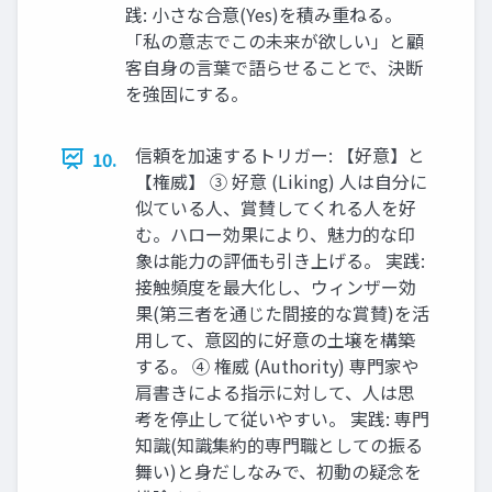
践: 小さな合意(Yes)を積み重ねる。
「私の意志でこの未来が欲しい」と顧
客自身の言葉で語らせることで、決断
を強固にする。
信頼を加速するトリガー: 【好意】と
10.
【権威】 ③ 好意 (Liking) 人は自分に
似ている人、賞賛してくれる人を好
む。ハロー効果により、魅力的な印
象は能力の評価も引き上げる。 実践:
接触頻度を最大化し、ウィンザー効
果(第三者を通じた間接的な賞賛)を活
用して、意図的に好意の土壌を構築
する。 ④ 権威 (Authority) 専門家や
肩書きによる指示に対して、人は思
考を停止して従いやすい。 実践: 専門
知識(知識集約的専門職としての振る
舞い)と身だしなみで、初動の疑念を