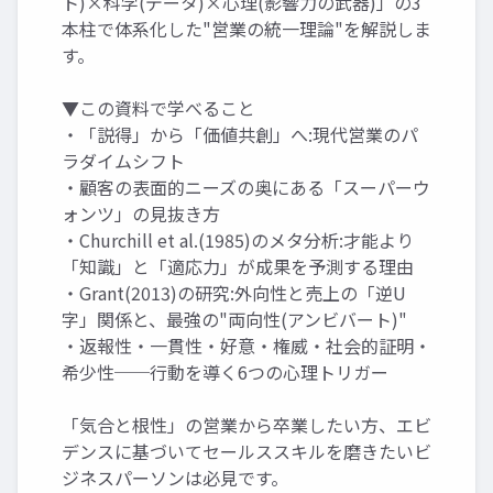
ト)×科学(データ)×心理(影響力の武器)」の3
本柱で体系化した"営業の統一理論"を解説しま
す。
▼この資料で学べること
・「説得」から「価値共創」へ:現代営業のパ
ラダイムシフト
・顧客の表面的ニーズの奥にある「スーパーウ
ォンツ」の見抜き方
・Churchill et al.(1985)のメタ分析:才能より
「知識」と「適応力」が成果を予測する理由
・Grant(2013)の研究:外向性と売上の「逆U
字」関係と、最強の"両向性(アンビバート)"
・返報性・一貫性・好意・権威・社会的証明・
希少性──行動を導く6つの心理トリガー
「気合と根性」の営業から卒業したい方、エビ
デンスに基づいてセールススキルを磨きたいビ
ジネスパーソンは必見です。