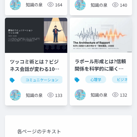
知識の泉
164
知識の泉
140
ラポール形成とは?信頼
ツッコミ術とは？ビジ
関係を科学的に築く方
ネス会話が変わる10の
法を徹底解説【行動科
型と6つのメリット完全
心理学
ビジネスス
コミュニケーション
ツッコミ
会話術
ビ
学】
ガイド
知識の泉
132
知識の泉
133
各ページのテキスト