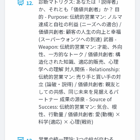
診断マトリクス: あなたは「説得者」
12.
か、それとも「価値共創者」か？ 目
的 - Purpose: 伝統的営業マン: ノルマ
達成と自社の利益 (ニーズへの適合) /
価値共創者: 顧客の人生の向上と幸福
(スーパーウォンツへの到達) 武器 -
Weapon: 伝統的営業マン: 才能、外向
性、一方的なトーク / 価値共創者: 構
造化された知識、適応的販売、心理
学への理解 対人関係 - Relationship:
伝統的営業マン: 売り手と買い手の対
立 (論破・説得) / 価値共創者: 親友と
しての共感、同じ未来を見据えるパ
ートナー 成果の源泉 - Source of
Success: 伝統的営業マン: 気合、根
性、行動量 / 価値共創者: 愛(動機) ×
科学(適応) × 心理(戦術)
営業の統一理論: 3つの柱が交わる