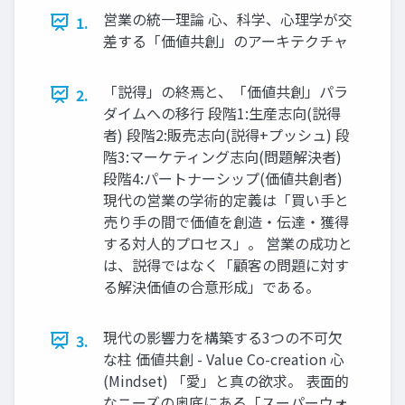
営業の統一理論 心、科学、心理学が交
1.
差する「価値共創」のアーキテクチャ
「説得」の終焉と、「価値共創」パラ
2.
ダイムへの移行 段階1:生産志向(説得
者) 段階2:販売志向(説得+プッシュ) 段
階3:マーケティング志向(問題解決者)
段階4:パートナーシップ(価値共創者)
現代の営業の学術的定義は「買い手と
売り手の間で価値を創造・伝達・獲得
する対人的プロセス」。 営業の成功と
は、説得ではなく「顧客の問題に対す
る解決価値の合意形成」である。
現代の影響力を構築する3つの不可欠
3.
な柱 価値共創 - Value Co-creation 心
(Mindset) 「愛」と真の欲求。 表面的
なニーズの奥底にある「スーパーウォ