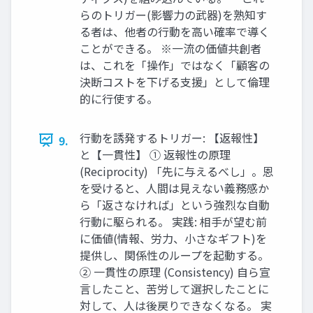
らのトリガー(影響力の武器)を熟知す
る者は、他者の行動を高い確率で導く
ことができる。 ※一流の価値共創者
は、これを「操作」ではなく「顧客の
決断コストを下げる支援」として倫理
的に行使する。
行動を誘発するトリガー: 【返報性】
9.
と【一貫性】 ① 返報性の原理
(Reciprocity) 「先に与えるべし」。恩
を受けると、人間は見えない義務感か
ら「返さなければ」という強烈な自動
行動に駆られる。 実践: 相手が望む前
に価値(情報、労力、小さなギフト)を
提供し、関係性のループを起動する。
② 一貫性の原理 (Consistency) 自ら宣
言したこと、苦労して選択したことに
対して、人は後戻りできなくなる。 実