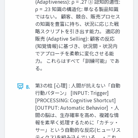
(Adaptiveness): ρ = .27 ③ 認知的適性:
ρ = .23 知識の構造化: 単なる製品知識
ではない。 顧客、競合、販売プロセス
の知識を豊富に持ち、状況に応じた戦
略スクリプトを引き出す能力。 適応的
販売 (Adaptive Selling): 顧客の反応
(知覚情報)に基づき、状況間・状況内
でアプローチを柔軟に変化させる能
力。 これらはすべて「訓練可能」であ
る。
第3の柱 [心理] : 人間が抗えない「自動
8.
行動パターン」 [INPUT: Trigger]
[PROCESSING: Cognitive Shortcut]
[OUTPUT: Automatic Behavior] ・人
間の脳は、生存確率を高め、複雑な情
報を素早く処理するために「カチッ・
サー」という自動的な反応(ヒューリス
ティクス)を組み込んでいる。 ・これ