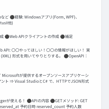
など ⚫経験: Windowsアプリ(Form, WPF)、
usⅡ他)
の作成 ⚫Web APIクライアントの作成 ⚫補足
eb API: 〇〇やってほしい！〇〇の情報がほしい！ 実
ML) 形式を用いてやりとりする。 ⚫OpenAPI：
ET Microsoftが提供するオープンソースアプリケーシ
 ⇒ Visual StudioとC# で、HTTPでJSON形式
aggerが使える！ ⚫APIの内容 ⚫GETメソッド: GET
rved_at 予約日時 reserved_count 予約人数