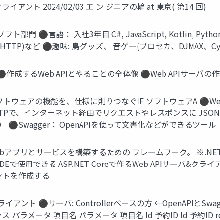
クライアント 2024/02/03 エ ン ジニアの輪 at 東京( 第14 回)
⚫言語： 入社3年目 C#, JavaScript, Kotlin, Python
P, HTTP)など ⚫趣味: 鳥グッズ、 音ゲー(プロセカ、DJMAX、Cyt
eとは ⚫作成するWeb APIとやることの全体像 ⚫Web APIサーバ
とソフトウェアの機能を、仕様に則りつなぐIF ソフトウェアA ⚫W
Pで、インターネット経由でリクエストやレスポンスに JSON (X
） ⚫Swagger： OpenAPIを使って文書化などができるツール
用してWebアプリとサービスを構築するための フレームワーク。 ※.N
DEで使用できる ASP.NET Coreで作るWeb APIサーバ&クライアント
ントを作成する
ライアント ⚫サーバ: Controllerベースの方 ←OpenAPIとSw
ス パラメータ 項目名 パラメータ 項目名 Id 予約ID Id 予約ID rese