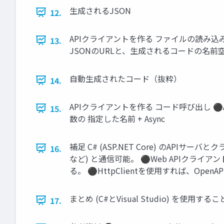
生成されるJSON
12.
APIクライアントを作る ファイルの読み
13.
JSONのURLと、生成されるコードの名
自動生成されたコード（抜粋）
14.
APIクライアントを作る コード呼び出し ⚫Api
15.
数の 指定した名前 + Async
補足 C# (ASP.NET Core) のAPI
16.
など) と通信可能。 ⚫Web APIクライアント
る。 ⚫HttpClientを使用すれば、Op
まとめ (C#とVisual Studio) を使用
17.