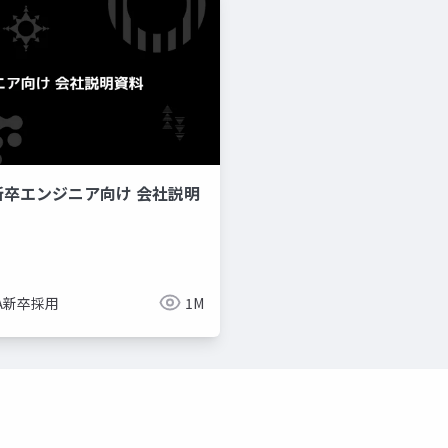
新卒エンジニア向け 会社説明
imize
ue-bp
ue-physics
ue-sequencer
NA新卒採用
1M