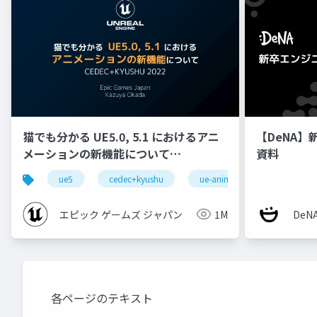
猫でも分かる UE5.0, 5.1 におけるアニ
【DeNA】
メーションの新機能について
資料
【CEDEC+KYUSHU 2022】
ue5
cedec+kyushu
ue-animation
ue-opt
エピック ゲームズ ジャパン
1M
De
各ページのテキスト