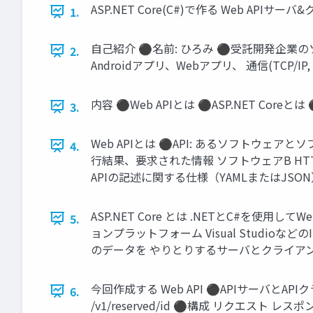
ASP.NET Core(C#)で作る Web APIサーバ&
1.
自己紹介 ⚫名前: ひろみ ⚫受託開発企業のソフト部門 
2.
Androidアプリ、Webアプリ、 通信(TCP/I
内容 ⚫Web APIとは ⚫ASP.NET Cor
3.
Web APIとは ⚫API: あるソフトウェア
4.
行結果、要求された情報 ソフトウェアB HTT
APIの記述に関する仕様（YAMLまたはJSON
ASP.NET Core とは .NETとC#を使
5.
ョンプラットフォーム Visual StudioなどのI
のデータを やりとりするサーバとクライア
今回作成する Web API ⚫APIサーバとAPIク
6.
/v1/reserved/id ⚫構成 リクエスト レスポン