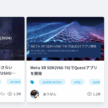
おさらい
Meta XR SDK(V66-74)でQuestアプリ
を開発
ue-rendering
spatial anchor
unity
quest pro
パン
1.3M
あうぜん
1.2M