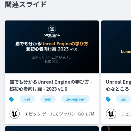
関連スライド
猫でも分かるUnreal Engineの学び方 -
Unreal E
超初心者向け編 - 2023 v1.0
心なところ
ue4
ue5
ue-beginner
ue5
エピック ゲームズ ジャパン
1.7M
エピ