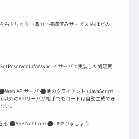
ンを右クリック→追加→接続済みサービス 先ほどの
eservedInfoAsync → サーバで実装した処理関
eb APIサーバ ⚫他のクライアント (JavaScript
ET Core以外のAPIサーバが相手でもコードは自動生成でき
れない。
る ⚫ASP.Net Core ⚫C#やりましょう