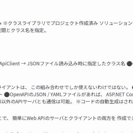
込み ※クラスライブラリでプロジェクト作成済み ソリューショ
前空間とクラス名を指定。
Client → JSONファイル読み込み時に指定したクラス名 ⚫GetR
サーバとクライアントは、 この組み合わせでしか使えないわけではない。 ⚫W
 ⚫OpenAPIのJSON / YAMLファイルがあれば、 ASP.N
enAPI以外のAPIサーバとも通信は可能。 ※コードの自動生成はさ
することで、 簡単にWeb APIのサーバとクライアントの両方を 作成でき