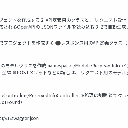
ロジェクトを作成する 2. API定義用のクラスと、 リクエスト
で生成されるOpenAPIの JSONファイルを読み込む 3. 2で
eb API でプロジェクトを作成する ⚫レスポンス用のAPI定義クラ
ラスを作成 namespace: /Models/ReservedInfo パラメ
_amount 金額 ※POSTメソッドなどの場合は、 リクエスト用のモデルクラ
/Controllers/ReservedInfoController ※処理は
otFound）
er/v1/swagger.json