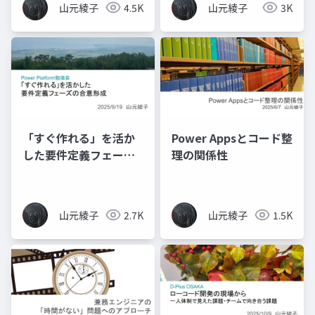
山元綾子
4.5K
山元綾子
3K
「すぐ作れる」を活か
Power Appsとコード整
した要件定義フェーズ
理の関係性
の合意形成
山元綾子
2.7K
山元綾子
1.5K