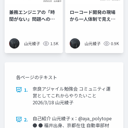
兼務エンジニアの「時
ローコード開発の現場
間がない」問題へのア
から一人体制で見えた
プローチ
課題、チームで向き合
う課題
山元綾子
1.5K
山元綾子
0.9K
各ページのテキスト
奈良アジャイル勉強会 コミュニティ運
1.
営としてこれからやりたいこと
2026/3/18 山元綾子
自己紹介 山元綾子 x：@aya_polytope
2.
● ● 福井出身、京都在住 自動車部材