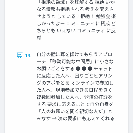
「拒絶の領域」を理解する 拒絶 いか
なる情報も拒絶される 考えを変えさ
せようと している！拒絶！ 勉強会 楽
しかったよー コミュニティ に賛成 ど
ちらとも いえない コミュニティ に反
対
自分の話に耳を傾けてもらうアプロ
13.
ーチ 「移動可能な中間層」に小さな
お願いごとをする ● ● ● チャット
に反応した人へ、困りごとヒアリン
グのアポをとる オンラインで参加し
た人へ、現地参加できる日程をきく
複数回参加した人へ、登壇の打診を
する 要求に応えることで自分自身を
「人のお願いを聞く親切な人だ」と
みなす → 次の要求にも応えてくれる