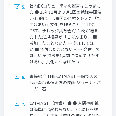
社内DXコミュニティの運営はじめまし
5.
た ● 25年11月より月1回の勉強会開催
○ 目的は、部署間の垣根を超えた「た
すけあい」文化 を作ること ○ LT会、
OST、ナレッジ共有会 ○ 仲間が増え
た！ただ規模感が「こぢんまり」 ■
参加したことない人 → 参加してほし
い ■ 発信したことない人 → 発信して
ほしい 気持ちを1歩前に進めて「たす
けあい」文化につなげたい
書籍紹介 THE CATALYST 一瞬で人の
6.
心が変わる伝え方の技術 ジョーナ・バ
ーガー著
CATALYST （触媒） ● ● 人間や組織
7.
は簡単には変わらない。 ○ 現状を維
持しようとする「慣性の法則」のはた