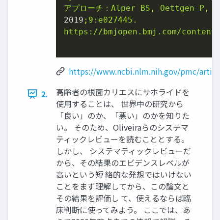
アプローチ：Alper
BS,
Oettgen
P,
K
2019
;9:e027445.
https://bmjopen.bmj.com/content
https://www.ncbi.nlm.nih.gov/pmc/artic
高齢者の根面カリエスにサホライドを
2.
使用することは、 世界中の研究から
「良い」のか、「悪い」のかを知りた
い。 そのため、Oliveiraらのシステマ
ティックレビューを読むこととする。
しかし、 システマティックレビューだ
から、その結果のエビデンスレベルが
高いという短 絡的な発想ではいけない
ことをまず理解してから、この論文と
その結果を評価し て、使えるならば臨
床判断に使ってみよう。 ここでは、あ