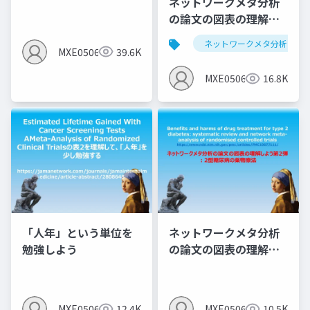
ネットワークメタ分析
MID（群間差）でなく
の論文の図表の理解し
MIC（群間内MID)の説
よう第1弾：サルコペニ
明となっている＞
ネットワークメタ分析
アと運動のNMA
MXE05064
39.6K
MXE05064
16.8K
「人年」という単位を
ネットワークメタ分析
勉強しよう
の論文の図表の理解し
よう第2弾 ：2型糖尿病
の薬物療法
MXE05064
12.4K
MXE05064
10.5K