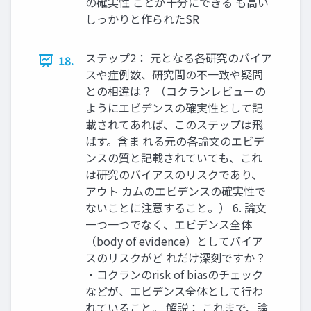
の確実性 ことが十分にできる も高い
しっかりと作られたSR
ステップ2： 元となる各研究のバイア
18.
スや症例数、研究間の不一致や疑問
との相違は？ （コクランレビューの
ようにエビデンスの確実性として記
載されてあれば、このステップは飛
ばす。含ま れる元の各論文のエビデ
ンスの質と記載されていても、これ
は研究のバイアスのリスクであり、
アウト カムのエビデンスの確実性で
ないことに注意すること。） 6. 論文
一つ一つでなく、エビデンス全体
（body of evidence）としてバイア
スのリスクがど れだけ深刻ですか？
・コクランのrisk of biasのチェック
などが、エビデンス全体として行わ
れていること。 解説： これまで、論