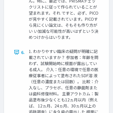
ん。特に、最近では、PRISMAチェッ
クリストに従って作られていることが
望まれます。それ ですと、必ず、PICO
が見やすく記載されています。PICOす
ら見にくい論文は、そもそも作り方が
い い加減な可能性が高いはずという決
めつけからはいります。
1. わかりやすい臨床の疑問が明確に記
6.
載されていますか？ 参加者：年齢を問
わず、試験開始時に根面が露出してい
る成人。 介入：任意の環境で任意の医
療従事者によって塗布されたSDF溶 液
（任意の濃度または回数）。 比較：介
入なし、プラセボ、任意の静菌剤また
は歯科修復材料。 主要アウトカム：製
品塗布後少なくとも12ヵ月以内（例え
ば、 12ヵ月、24ヵ月、30ヵ月以上の
追跡調査）に永久歯の露出した 根面に