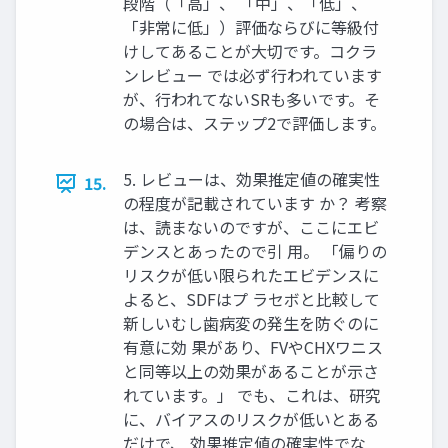
段階（「高」、 「中」、「低」、
「非常に低」）評価ならびに等級付
けしてあることが大切です。コクラ
ンレビュー では必ず行われています
が、行われてないSRも多いです。そ
の場合は、ステップ2で評価します。
5. レビューは、効果推定値の確実性
15.
の程度が記載されています か？ 考察
は、読まないのですが、ここにエビ
デンスとあったので引 用。 「偏りの
リスクが低い限られたエビデンスに
よると、SDFはプ ラセボと比較して
新しいむし歯病変の発生を防ぐのに
有意に効 果があり、FVやCHXワニス
と同等以上の効果があることが示さ
れています。」 でも、これは、研究
に、バイアスのリスクが低いとある
だけで、 効果推定値の確実性でな