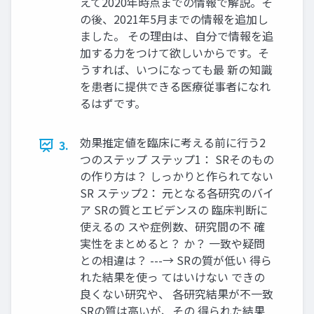
えて2020年時点までの情報で解説。そ
の後、2021年5月までの情報を追加し
ました。 その理由は、自分で情報を追
加する力をつけて欲しいからです。そ
うすれば、いつになっても最 新の知識
を患者に提供できる医療従事者になれ
るはずです。
効果推定値を臨床に考える前に行う2
3.
つのステップ ステップ1： SRそのもの
の作り方は？ しっかりと作られてない
SR ステップ2： 元となる各研究のバイ
ア SRの質とエビデンスの 臨床判断に
使えるの スや症例数、研究間の不 確
実性をまとめると？ か？ 一致や疑問
との相違は？ ---→ SRの質が低い 得ら
れた結果を使っ てはいけない できの
良くない研究や、 各研究結果が不一致
SRの質は高いが、その 得られた結果