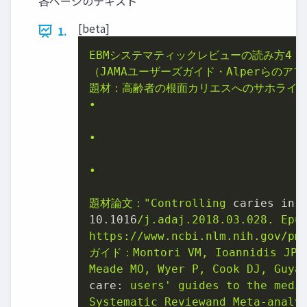
各ページのテキスト
[beta]
1.
EBMシステマティックレビューの読み方4
（JAMAユーザーズガイド・Alperらのア
題材：高齢者の根面カリエスへのサホライ
•
•
•
題材論文："Controlling
caries in 
10.1016
/j.adaj.2018.03.028.
Epu
https://www.ncbi.nlm.nih.gov/pm
ガイド：Montori
VM,
Ioannidis
JP,
Meade
MO,
Wyer
P,
Cook
DJ,
Guya
care:
users'
guides
to
the
medi
Systematic
Reviewand
Meta-analy