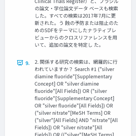
Clinical Trials Register）と、ブラジル
の論文・学位論文データ ベースも検索
した。すべての検索は2017年7月に更
新された。う 蝕の予防または阻止のた
めのSDFをテーマにしたナラティブレ
ビューからのクロスリファレンスを用
いて、追加の論文を特定し た。
2. 関係する研究の検索は、網羅的に行
9.
われていますか？ Search #1 ("silver
diamine fluoride"[Supplementary
Concept] OR "silver diamine
fluoride"[All Fields]) OR ("silver
fluoride"[Supplementary Concept]
OR "silver fluoride"[All Fields]) OR
("silver nitrate"[MeSH Terms] OR
("silver"[All Fields] AND "nitrate"[All
Fields]) OR "silver nitrate"[All
Fields]) OR (("silver"[MeSH Terms]