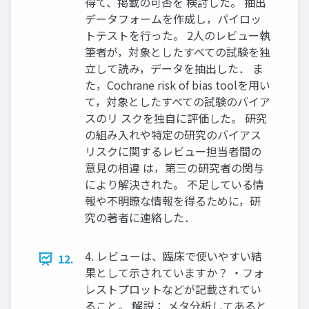
得て、掲載の可否を 検討した。 抽出
データフォームを作成し，パイロッ
トテストを行った。 2人のレビュー執
筆者が，対象としたすべての試験を独
立して読み，データを抽出した． ま
た，Cochrane risk of bias toolを用い
て，対象としたすべての試験のバイア
スのリ スクを独自に評価した。 研究
の組み入れや特定の研究のバイアス
リスクに関するレビュー担当者間の
意見の相違 は，第三の研究者の関与
により解決された。 不足している情
報や不明瞭な情報を得るために，研
究の著者に連絡した．
4. レビューは、臨床で使いやすい結
12.
果として示されていますか？ ・フォ
レストプロットなどが記載されてい
ること。 解説： メタ分析してあると