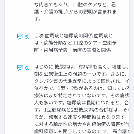
な内容でもあり、 口腔のケアなど、看
護・介護の視 点からの説明が含まれま
す。
目次 歯周病と糖尿病の関係 歯周病と
5.
は・病態分類など 口腔のケア・虫歯予
防・歯周病予防・治療の実際と関係
はじめに 糖尿病は、有病率も高く、増加し、
6.
刻な公衆衛生上の問題の一つです。さらに、 
タンパク質の代謝異常によって区別され、イ
依存かで、1型・ 2型があるのは、知っている
療法はまだ特定されていないです。その病状に
人も多いです。糖尿病は長期にわたると、合併
す。 1型糖尿病と2型糖尿 病の合併症は、そ
るが、発現する速度や時間軸は異なります。こ
に対する脆弱性の増大や創傷治癒の障害が含ま
歯科疾患にも関与しているので す。 高血糖と