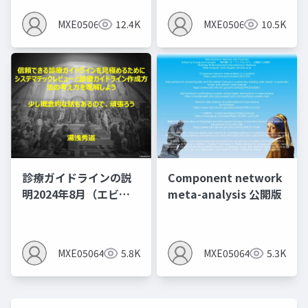
MXE05064
12.4K
MXE05064
10.5K
診療ガイドラインの説
Component network
明2024年8月（エビデ
meta-analysis 公開版
ンスレベルとエビデン
スプロファイルを作る
とMindsの間違いあ
MXE05064
5.8K
MXE05064
5.3K
り）