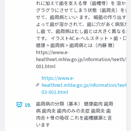
れに加えて歯を支える骨（歯槽骨）を 溶かし
グラグラにさせてしまう状態（歯周炎）を合
せて、歯周病といい ます。 細菌の作り出す
よって歯が溶かされて、歯に穴があく病気が
し歯 で、歯周病はむし歯とは大きく異なる病
です。 イラストAC e-ヘルスネット > 歯・口
健康 > 歯周病 > 歯周病とは（内藤 徹）
https://www.e-
healthnet.mhlw.go.jp/information/teeth/h-
001.html
https://www.e-
healthnet.mhlw.go.jp/information/teeth
03-001.html
歯周病の分類（基本） 健康歯肉 歯周
19.
病 歯肉炎 歯肉のみの炎症 歯周炎 歯
肉炎＋骨の吸収 これを歯槽膿漏と言
います