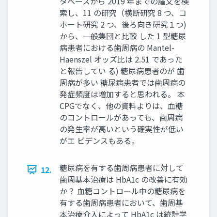
タベースから 2019 年までの論文を検
索し、11 の研究（横断研究 8 つ、コ
ホート研究 2 つ、後ろ向き研究１つ)
から、一般集団と比較 した 1 型糖尿
病患者における歯周病の Mantel-
Haenszel オッズ比は 2.51 であった
と報告してい る) 糖尿病患者のが 歯
周病が多い 糖尿病患者では歯周病の
発症頻度は増加すると思われる。 本
CPGでなく、他の資料よりは、血糖
のコントロールがあっても、歯周病
の発生率が高いという確実性が低い
がエ ビデンスもある。
糖尿病を有する歯周病患者に対して
12.
歯周基本治療は HbA1c の改善に有効
か？ 血糖コントロール中の糖尿病を
有する歯周病患者において、歯周基
本治療介入によって HbA1c は統計学