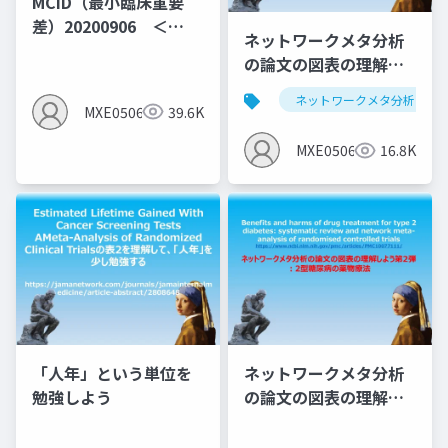
MCID（最小臨床重要
差）20200906 ＜
ネットワークメタ分析
MID（群間差）でなく
の論文の図表の理解し
MIC（群間内MID)の説
よう第1弾：サルコペニ
明となっている＞
ネットワークメタ分析
アと運動のNMA
MXE05064
39.6K
MXE05064
16.8K
「人年」という単位を
ネットワークメタ分析
勉強しよう
の論文の図表の理解し
よう第2弾 ：2型糖尿病
の薬物療法