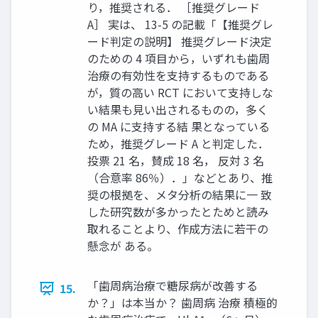
り，推奨される． ［推奨グレード
A］ 実は、 13-5 の記載「【推奨グレ
ード判定の説明】 推奨グレード決定
のための 4 項目から，いずれも歯周
治療の有効性を支持するものである
が，質の高い RCT において支持しな
い結果も見い出されるものの，多く
の MA に支持する結 果となっている
ため，推奨グレード A と判定した．
投票 21 名，賛成 18 名， 反対 3 名
（合意率 86％）．」などとあり、推
奨の根拠を、メタ分析の結果に一 致
した研究数が多かったとためと読み
取れることより、作成方法に若干の
懸念が ある。
「歯周病治療で糖尿病が改善する
15.
か？」は本当か？ 歯周病 治療 積極的