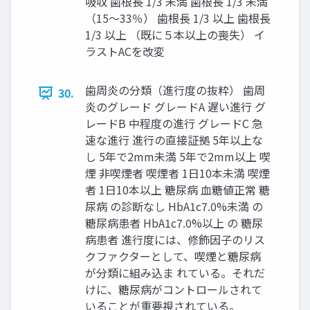
吸収 歯根長 1/3 未満 歯根長 1/3 未満
（15〜33％） 歯根長 1/3 以上 歯根長
1/3 以上 （既に５本以上の喪失） イ
ラストACを改変
歯周炎の分類（進行度の抜粋） 歯周
30.
炎のグレード グレードA 遅い進行 グ
レードB 中程度の進行 グレードC 急
速な進行 進行の直接証拠 5年以上な
し 5年で2mm未満 5年で2mm以上 喫
煙 非喫煙者 喫煙者 1日10本未満 喫煙
者 1日10本以上 糖尿病 血糖値正常 糖
尿病 の診断なし HbA1c7.0%未満 の
糖尿病患者 HbA1c7.0%以上 の 糖尿
病患者 進行度には、修飾因子のリス
クファクターとして、喫煙と糖尿病
が分類に組み込ま れている。それだ
けに、糖尿病がコントロールされて
いることが重要視されている。