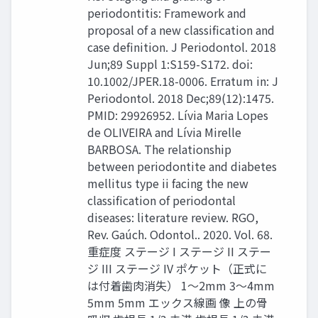
periodontitis: Framework and
proposal of a new classification and
case definition. J Periodontol. 2018
Jun;89 Suppl 1:S159-S172. doi:
10.1002/JPER.18-0006. Erratum in: J
Periodontol. 2018 Dec;89(12):1475.
PMID: 29926952. Lívia Maria Lopes
de OLIVEIRA and Lívia Mirelle
BARBOSA. The relationship
between periodontite and diabetes
mellitus type ii facing the new
classification of periodontal
diseases: literature review. RGO,
Rev. Gaúch. Odontol.. 2020. Vol. 68.
重症度 ステージ I ステージ II ステー
ジ III ステージ IV ポケット（正式に
は付着歯肉消失） 1〜2mm 3〜4mm
5mm 5mm エックス線画 像 上の骨