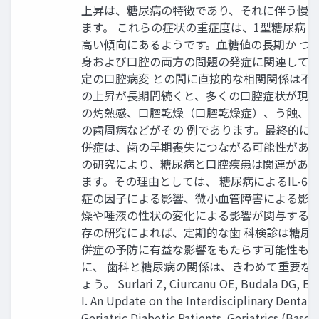
上昇は、糖尿病の特徴であり、それに伴う慢
ます。 これらの症状の重症度は、1型糖尿病
高い傾向にあるようです。血糖値の長期か つ
身および口腔の両方の問題の発症に関連して
定の口腔病変 との間に直接的な相関関係は不
の上昇が長期間続くと、多くの口腔症状が現れ
の灼熱感、口腔乾燥（口腔乾燥症）、う蝕、
の歯周病などがその 例であります。最終的に
併症は、歯の早期喪失につながる可能性があり
の研究により、糖尿病と口腔疾患は関連があ
ます。その理由としては、 糖尿病によるIL-6や
症の因子による影響、微小血管障害による影響
燥や唾液の性状の変化による影響が関与する
存の研究によれば、定期的な歯 科検診は糖尿
併症の予防に有益な影響をもたらす可能性も
に、 歯科と糖尿病の関係は、きわめて重要な
ょう。 Surlari Z, Ciurcanu OE, Budala DG, Bu
I. An Update on the Interdisciplinary Dental 
Geriatric Diabetic Patients. Geriatrics (Basel