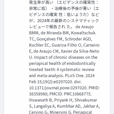
発生率が高い （エビデンスの確実性：
非常に低） ・治療後の予後が悪い（エ
ビデンスの確実 性：低いようだ）など
が、2024年の最新のシステマティック
レビューで報告され た。 de Araujo
BMM, de Miranda BM, Kowaltschuk
TC, Gonçalves FM, Schroder AGD,
Kuchler EC, Guariza-Filho O, Carneiro
E, de Araujo CM, Xavier da Silva-Neto
U. Impact of chronic diseases on the
periapical health of endodontically
treated teeth: A systematic review
and meta-analysis. PLoS One. 2024
Feb 15;19(2):e0297020. doi:
10.1371/journal.pone.0297020. PMID:
38358980; PMCID: PMC10868775.
Viswanath B, Priyank H, Shivakumar
S, Langaliya A, Kumbhar AD, Jakhar A,
Cervino G, Minervini G. Periapical