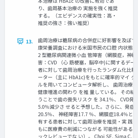
本治療は HbA1c の改善に有効であ
り、歯周基本治療の 実施を強く推奨
する。（エビデンスの確実性：高・
推奨の強さ：強い推奨）
歯周治療は糖尿病の合併症に好影響を及ぼすか？
13.
康栄養調査における米国市民の口腔 内状態（
2 型糖尿病関連微小血 管障害（網膜症，神経
害：CVD （心 筋梗塞，脳卒中)に関するデータ
者に対して歯周治療を行ったランダム化比較
ーター（主に HbA1c)をもとに確率的マイ 
ルを用いてコンピュータ解析し、 歯周治療
健康増進の関わり を推 量している。 その
うことで歯の喪失リスク を 34.1％、 CVD発
5.0％減少さ せると予想した。さらに、発
20.5％、 神経障害17.7 ％、網膜症18.4
有する患者に対して歯周治療を推奨・実 践す
もに医療費の削減につながる 可能性がある
ックレビューでな い）。 Choi SE, Sima C, Pandy