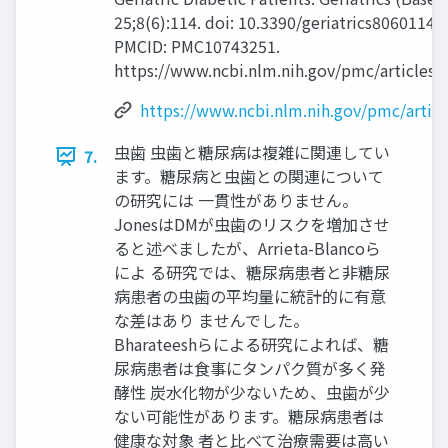
25;8(6):114. doi: 10.3390/geriatrics8060114.
PMCID: PMC10743251.
https://www.ncbi.nlm.nih.gov/pmc/articles
https://www.ncbi.nlm.nih.gov/pmc/arti
虫歯 虫歯と糖尿病は複雑に関連してい
7.
ます。糖尿病と虫歯との関連について
の研究には 一貫性がありません。
JonesはDMが虫歯のリスクを増加させ
ると述べましたが、Arrieta-Blancoら
によ る研究では、糖尿病患者と非糖尿
病患者の虫歯の平均量に統計的に有意
な差はあり ませんでした。
Bharateeshらによる研究によれば、糖
尿病患者は食事にタンパク質が多く発
酵性 炭水化物が少ないため、虫歯が少
ない可能性があります。糖尿病患者は
健康な対象 者と比べて治療需要は高い