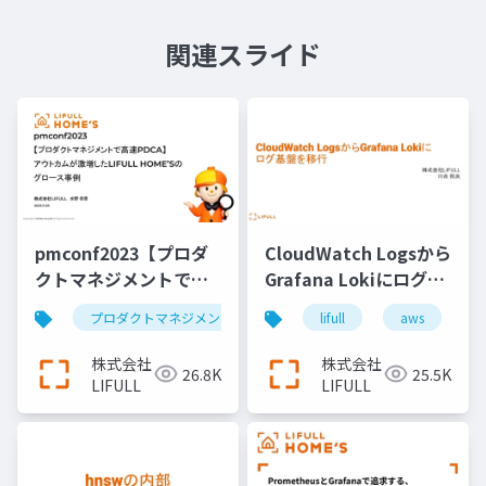
関連スライド
pmconf2023【プロダ
CloudWatch Logsから
クトマネジメントで高
Grafana Lokiにログ基
速PDCA】 アウトカム
盤を移行
プロダクトマネジメント
プロダクトマネージャー
lifull
aws
が激増したLIFULL
HOME’Sのグロース事
株式会社
株式会社
26.8K
25.5K
例
LIFULL
LIFULL