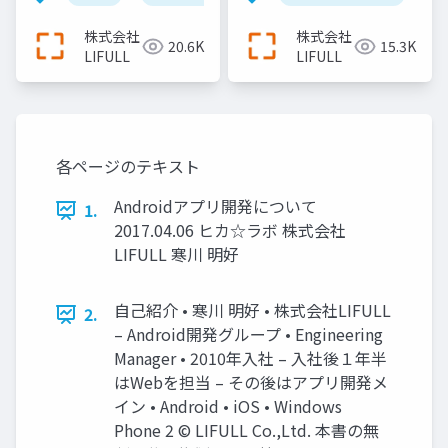
集約、日本最大級の不
動産・住宅情報サイト
株式会社
株式会社
20.6K
15.3K
『LIFULL HOME'S』を
LIFULL
LIFULL
支え続けるエンジニア
リング＿長沢翼
各ページのテキスト
Androidアプリ開発について
1.
2017.04.06 ヒカ☆ラボ 株式会社
LIFULL 寒川 明好
自己紹介 • 寒川 明好 • 株式会社LIFULL
2.
– Android開発グループ • Engineering
Manager • 2010年入社 – 入社後１年半
はWebを担当 – その後はアプリ開発メ
イン • Android • iOS • Windows
Phone 2 © LIFULL Co.,Ltd. 本書の無