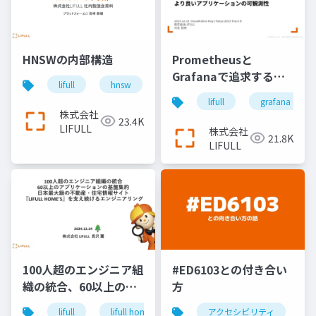
HNSWの内部構造
Prometheusと
Grafanaで追求する、
lifull
hnsw
search
より良いアプリケーシ
lifull
grafana
ョンの可観測性
株式会社
23.4K
LIFULL
株式会社
21.8K
LIFULL
100人超のエンジニア組
#ED6103との付き合い
織の統合、60以上のア
方
プリケーションの基盤
lifull
lifull home's
cto
アクセシビリティ
keel
engin