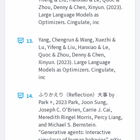
Zhou, Denny & Chen, Xinyun. (2023).
Large Language Models as
Optimizers. Cingulate, inc
Yang, Chengrun & Wang, Xuezhi &
13.
Lu, Yifeng & Liu, Hanxiao & Le,
Quoc & Zhou, Denny & Chen,
Xinyun. (2023). Large Language
Models as Optimizers. Cingulate,
inc
ふりかえり（Reﬂection）大事 by
14.
Park +, 2023 Park, Joon Sung,
Joseph C. O'Brien, Carrie J. Cai,
Meredith Ringel Morris, Percy Liang,
and Michael S. Bernstein.
"Generative agents: Interactive
simulacra of human behavior." arXiv