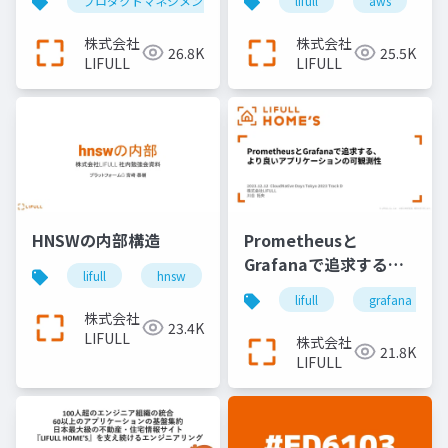
プロダクトマネジメント
プロダクトマネージャー
lifull
aws
が激増したLIFULL
HOME’Sのグロース事
株式会社
株式会社
26.8K
25.5K
例
LIFULL
LIFULL
HNSWの内部構造
Prometheusと
Grafanaで追求する、
lifull
hnsw
search
より良いアプリケーシ
lifull
grafana
ョンの可観測性
株式会社
23.4K
LIFULL
株式会社
21.8K
LIFULL