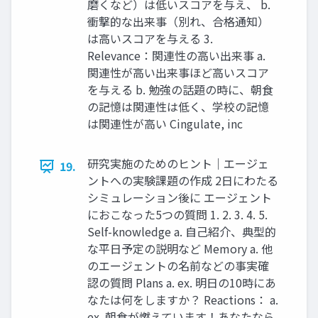
磨くなど）は低いスコアを与え、 b.
衝撃的な出来事（別れ、合格通知）
は高いスコアを与える 3.
Relevance：関連性の高い出来事 a.
関連性が高い出来事ほど高いスコア
を与える b. 勉強の話題の時に、朝食
の記憶は関連性は低く、学校の記憶
は関連性が高い Cingulate, inc
研究実施のためのヒント｜エージェ
19.
ントへの実験課題の作成 2日にわたる
シミュレーション後に エージェント
におこなった5つの質問 1. 2. 3. 4. 5.
Self-knowledge a. 自己紹介、典型的
な平日予定の説明など Memory a. 他
のエージェントの名前などの事実確
認の質問 Plans a. ex. 明日の10時にあ
なたは何をしますか？ Reactions： a.
ex. 朝食が燃えています！あなたなら