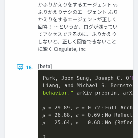
かふりかえりをするエージェント vs
ふりかえりナシのエージェント ふり
かえりをするエージェントが正しく
回答！ …というか、ログが残ってい
てアクセスできるのに、ふりかえり
しないと、正しく回答できないこと
に驚く Cingulate, inc
[beta]
16.
Park, Joon Sung, Joseph C. O
'B
Liang, and Michael S. Bernstei
behavior."
 arXiv preprint arXi
𝜇 = 
29.89
, 𝜎 = 
0.72
：Full Archit
𝜇 = 
26.88
, 𝜎 = 
0.69
：No Reﬂectio
𝜇 = 
25.64
, 𝜎 = 
0.68
：No {Reﬂecti
?
