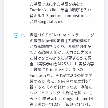
た単語で後に来た単語を挟む c.
Fuction3：kiki i. 単語の順序を入れ
替える 3. Function compositions：
合成 Cingulate, inc
課題づくりが Nature メタラーニング
36.
の厳密な操作的定義｜系統的構成性
がある課題をつくり、系統的汎化が
できる課題 人間が、入力と出力の関
連付けをどのように学習するかを調
査 （実験参加者は25人） 1. 実験内容
a. 最初に Primitives と、3つの
Function を、 それぞれ2つの例で学
習する b. 次に、組み合わせの例を学
習する c. それが終わった後、戦略に
ついてヒアリング d. 問題を解いても
らう 2. 結果 a. b. c. Cingulate, inc 回
答時間の平均 23分（最短 8分41秒、