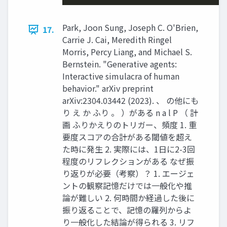
Park, Joon Sung, Joseph C. O'Brien,
17.
Carrie J. Cai, Meredith Ringel
Morris, Percy Liang, and Michael S.
Bernstein. "Generative agents:
Interactive simulacra of human
behavior." arXiv preprint
arXiv:2304.03442 (2023). 、 の他にも
り え か ふり 。 ）がある n a l P （ 計
画 ふりかえりのトリガー、頻度 1. 重
要度スコアの合計がある閾値を超え
た時に発生 2. 実際には、1日に2-3回
程度のリフレクションがある なぜ振
り返りが必要（考察）？ 1. エージェ
ントの観察記憶だけでは一般化や推
論が難しい 2. 何時間か経過した後に
振り返ることで、記憶の羅列からよ
り一般化した結論が得られる 3. リフ