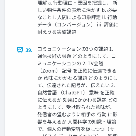
理解 a. 行動理由・要因を把握し、 新
しい物件条件の表示に活かす b. 必要
なこと i. 人間による印象評定 ii. 行動
データ（コンバージョン） iii. 評価に
耐えうる実験課題
コミュニケーションの3つの課題 1.
39.
通信技術の課題 どのようにして、コ
ミュニケーションの 2. TV会議
（Zoom） 記号 を正確に伝達できる
か 意味にかかわる課題 どのようにし
て、伝達された記号が、伝えたい 3.
自然言語 （ChatGPT） 意味 を正確
に伝えるか 効果にかかわる課題 どの
ようにして、受け取られた意味が、
発信者の望むように相手の 行動 に影
響を与えるか 人間科学の知識・理論
で、個人の行動変容を促しつつ（サ