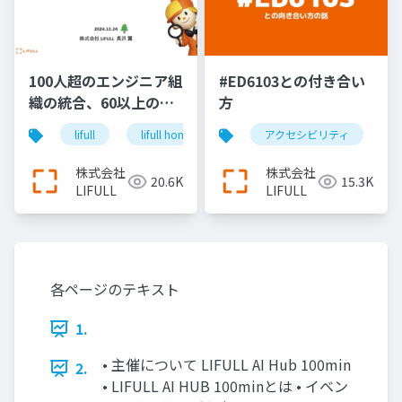
100人超のエンジニア組
#ED6103との付き合い
織の統合、60以上のア
方
プリケーションの基盤
lifull
lifull home's
cto
アクセシビリティ
keel
engin
集約、日本最大級の不
動産・住宅情報サイト
株式会社
株式会社
20.6K
15.3K
『LIFULL HOME'S』を
LIFULL
LIFULL
支え続けるエンジニア
リング＿長沢翼
各ページのテキスト
1.
• 主催について LIFULL AI Hub 100min
2.
• LIFULL AI HUB 100minとは • イベン