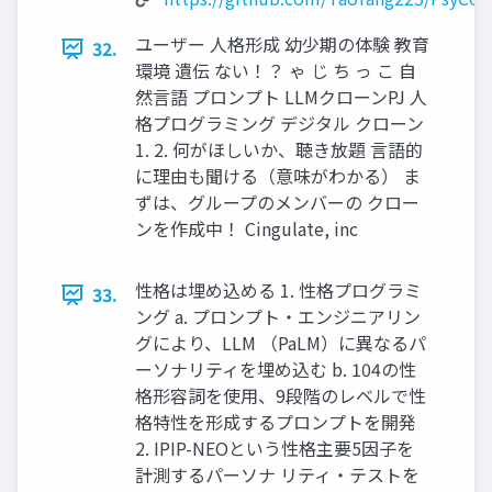
ユーザー 人格形成 幼少期の体験 教育
32.
環境 遺伝 ない！？ ゃ じ ち っ こ 自
然言語 プロンプト LLMクローンPJ 人
格プログラミング デジタル クローン
1. 2. 何がほしいか、聴き放題 言語的
に理由も聞ける（意味がわかる） ま
ずは、グループのメンバーの クロー
ンを作成中！ Cingulate, inc
性格は埋め込める 1. 性格プログラミ
33.
ング a. プロンプト・エンジニアリン
グにより、LLM （PaLM）に異なるパ
ーソナリティを埋め込む b. 104の性
格形容詞を使用、9段階のレベルで性
格特性を形成するプロンプトを開発
2. IPIP-NEOという性格主要5因子を
計測するパーソナ リティ・テストを