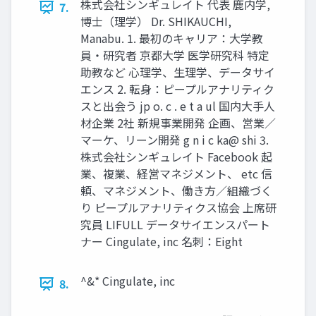
株式会社シンギュレイト 代表 鹿内学,
7.
博士（理学） Dr. SHIKAUCHI,
Manabu. 1. 最初のキャリア：大学教
員・研究者 京都大学 医学研究科 特定
助教など 心理学、生理学、データサイ
エンス 2. 転身：ピープルアナリティク
スと出会う jp o. c . e t a ul 国内大手人
材企業 2社 新規事業開発 企画、営業／
マーケ、リーン開発 g n i c ka@ shi 3.
株式会社シンギュレイト Facebook 起
業、複業、経営マネジメント、 etc 信
頼、マネジメント、働き方／組織づく
り ピープルアナリティクス協会 上席研
究員 LIFULL データサイエンスパート
ナー Cingulate, inc 名刺：Eight
^&* Cingulate, inc
8.