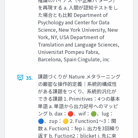
推論のバイアス（不正解パ ターン）
を再現する a. 人間が認知テストをし
た場合とも比較 Department of
Psychology and Center for Data
Science, New York University, New
York, NY, USA Department of
Translation and Language Sciences,
Universitat Pompeu Fabra,
Barcelona, Spain Cingulate, inc
課題づくりが Nature メタラーニング
35.
の厳密な操作的定義｜系統的構成性
がある課題をつくり、系統的汎化が
できる課題 1. Primitives：4つの基本
単語 a. 単語から出力記号へのマッピ
ング b. dax：🔴、wif：🟢、lug：
🔵、zup：🟡 2. Function1〜3：関
数 a. Fuction1：fep i. 出力を3回繰り
返す b. Fuction2：blicket i. 先に来