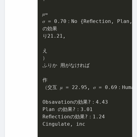
𝜇=

𝜎 = 
0.70
：No {Reﬂection, Plan, O
の効果

り
21.21
,

え

）

ふりか 用がなければ

作

（交互 𝜇 = 
22.95
, 𝜎 = 
0.69
：Human
Obsavationの効果?：
4.43
Plan の効果?：
3.01
Reﬂectionの効果?：
1.24
Cingulate, inc
