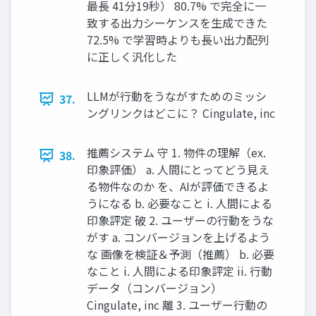
最長 41分19秒） 80.7% で完全に一
致する出力シーケンスを生成できた
72.5% で学習時よりも長い出力配列
に正しく汎化した
LLMが行動をうながすためのミッシ
37.
ングリンクはどこに？ Cingulate, inc
推薦システム 守 1. 物件の理解（ex.
38.
印象評価） a. 人間にとってどう見え
る物件なのか を、AIが評価できるよ
うになる b. 必要なこと i. 人間による
印象評定 破 2. ユーザーの行動をうな
がす a. コンバージョンを上げるよう
な 画像を検証＆予測（推薦） b. 必要
なこと i. 人間による印象評定 ii. 行動
データ（コンバージョン）
Cingulate, inc 離 3. ユーザー行動の