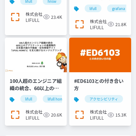
lifull
hnsw
search
より良いアプリケーシ
lifull
grafana
ョンの可観測性
株式会社
23.4K
LIFULL
株式会社
21.8K
LIFULL
100人超のエンジニア組
#ED6103との付き合い
織の統合、60以上のア
方
プリケーションの基盤
lifull
lifull home's
cto
アクセシビリティ
keel
engin
集約、日本最大級の不
動産・住宅情報サイト
株式会社
株式会社
20.6K
15.3K
『LIFULL HOME'S』を
LIFULL
LIFULL
支え続けるエンジニア
リング＿長沢翼