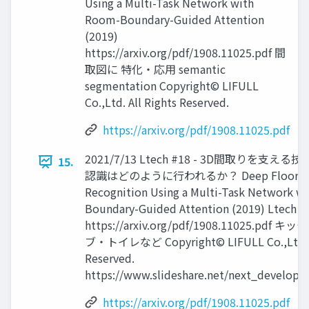
Using a Multi-Task Network with
Room-Boundary-Guided Attention
(2019)
https://arxiv.org/pdf/1908.11025.pdf 間
取図に 特化・応用 semantic
segmentation Copyright© LIFULL
Co.,Ltd. All Rights Reserved.
https://arxiv.org/pdf/1908.11025.pdf
2021/7/13 Ltech #18 - 3D間取りを支え
15.
認識はどのように行われるか？ Deep Floor Pl
Recognition Using a Multi-Task Network w
Boundary-Guided Attention (2019) Ltech #
https://arxiv.org/pdf/1908.11025.pdf
ブ・トイレなど Copyright© LIFULL Co.,Ltd. A
Reserved.
https://www.slideshare.net/next_develope
https://arxiv.org/pdf/1908.11025.pdf