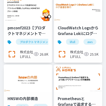
pmconf2023【プロダ
CloudWatch Logsから
クトマネジメントで高
Grafana Lokiにログ基
速PDCA】 アウトカム
盤を移行
プロダクトマネジメント
プロダクトマネージャー
lifull
aws
が激増したLIFULL
HOME’Sのグロース事
株式会社
株式会社
26.8K
25.5K
例
LIFULL
LIFULL
HNSWの内部構造
Prometheusと
Grafanaで追求する、