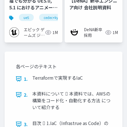
猫でも分かる UE5.0,
【DeNA】新卒エンジニ
5.1 におけるアニメーシ
ア向け 会社説明資料
ョンの新機能について
ue5
cedec+kyushu
ue-animation
ue-opt
【CEDEC+KYUSHU
2022】
エピック ゲ
DeNA新卒
1M
1M
ームズ ジャ
採用
パン
各ページのテキスト
Terraformで実現するIaC
1.
本資料について  本資料では、AWSの
2.
構築をコード化・自動化する方法 につ
いて紹介する
目次  1.IaC（Infrastrue as Code）の
3.