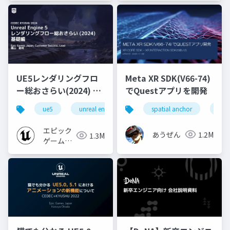
UE5レンダリングフロ
Meta XR SDK(V66-74)
ー総おさらい(2024) 基
でQuestアプリを開発
礎編！
ue5
unreal engine
ue-rendering
spatial anchor
unit
[CEDEC+KYUSHU
2024]
エピック
あうぜん
1.2M
1.3M
ゲームズ
ジャパン