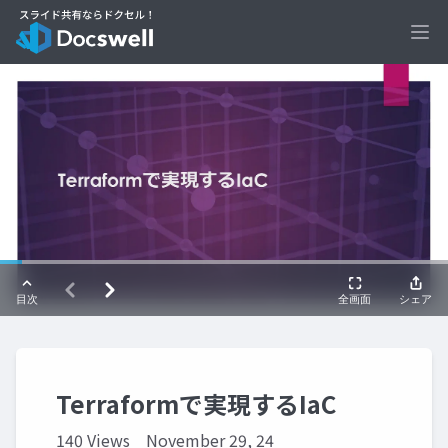
Ope
Terraformで実現するIaC
140 Views
November 29, 24