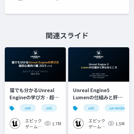
関連スライド
猫でも分かるUnreal
Unreal Engine5
Engineの学び方 - 超初
Lumenの仕組みと肝心
心者向け編 - 2023 v1.0
なところ
ue4
ue5
ue-beginner
ue5
ue-rendering
エピック
エピック
1.7M
1.5M
ゲームズ
ゲームズ
ジャパン
ジャパン