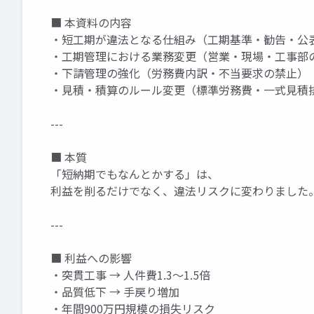
■ 本資料の内容
・短工期が違法となる仕組み（工期基準・勧告・公
・工期管理における業務変更（営業・現場・工事部
・下請管理の強化（労務費内訳・不当要求の禁止）
・見積・積算のルール変更（標準労務費・一式見積
---
■ 本質
「短納期でもなんとかする」は、
利益を削るだけでなく、違法リスクに変わりました
---
■ 利益への影響
・突貫工事 → 人件費1.3〜1.5倍
・品質低下 → 手戻り増加
・年間900万円規模の損失リスク