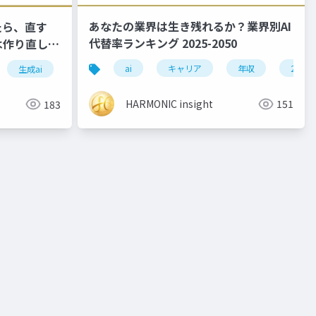
あなたの業界は生き残れるか？業界別AI
たら、直す
代替率ランキング 2025-2050
は作り直しの
ai
キャリア
年収
2050
生成ai
仕事術
業務効率化
プロンプト
dx
HARMONIC insight
151
183