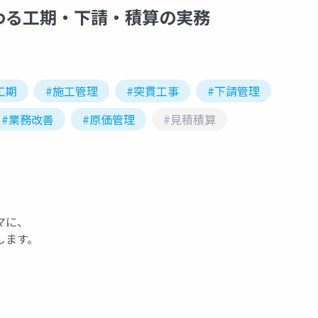
わる工期・下請・積算の実務
工期
#施工管理
#突貫工事
#下請管理
#業務改善
#原価管理
#見積積算
マに、
します。