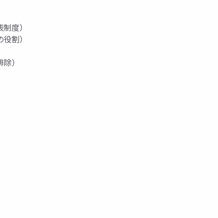
表制度）
の役割）
排除）
。