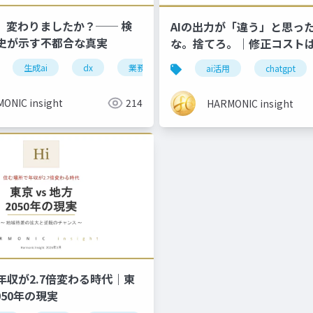
務、変わりましたか？── 検
AIの出力が「違う」と思っ
史が示す不都合な真実
な。捨てろ。｜修正コスト
10倍
ロジカルシンキング
生成ai
dx
業務改革
検索技術
ai活用
ai活用
chatgpt
ONIC insight
214
HARMONIC insight
年収が2.7倍変わる時代｜東
050年の現実
キルアップ
自己投資
リスキリング
キャリアプラン