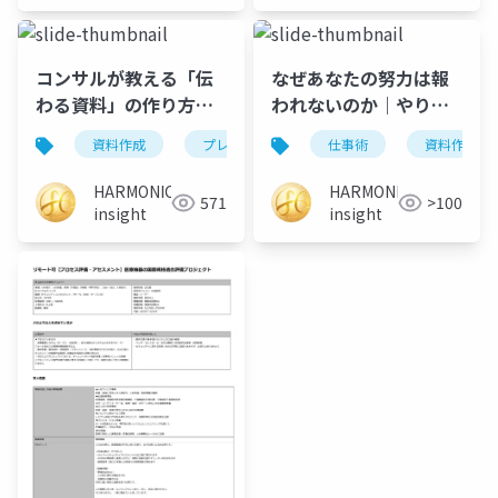
コンサルが教える「伝
なぜあなたの努力は報
わる資料」の作り方｜
われないのか｜やり直
段取り・ストーリー・
せる力の重要性
資料作成
プレゼン
コンサル
仕事術
提案書
資料作成
行動経済学
HARMONIC
HARMONIC
571
>100
insight
insight