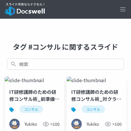
Ope
タグ #コンサル に関するスライド
検索
IT研修講師のための研
IT研修講師のための研
修コンサル術_前準備ヒ
修コンサル術_対クライ
アリング編.pptx
アント編.pptx
コンサル
コンサル
Yukiko
>100
Yukiko
>100