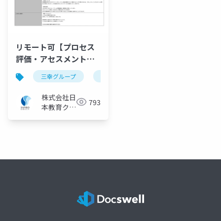
リモート可【プロセス
評価・アセスメント】
医療機器の国際規格適
三幸グループ
日本教育クリエイト
事業紹介
合評価プロジェクト／
三幸グループ【株式会
株式会社日
793
社日本教育クリエイ
本教育クリ
ト】
エイト IT
ソリューシ
ョン事業部