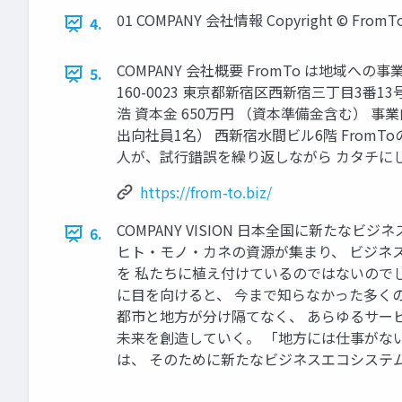
01 COMPANY 会社情報 Copyright © FromTo. A
4.
COMPANY 会社概要 FromTo は地域へ
5.
160-0023 東京都新宿区西新宿三丁目3番13号 TH
浩 資本金 650万円 （資本準備金含む） 事
出向社員1名） 西新宿水間ビル6階 From
人が、試行錯誤を繰り返しながら カタチにしていくため
https://from-to.biz/
COMPANY VISION 日本全国に新た
6.
ヒト・モノ・カネの資源が集まり、 ビジネ
を 私たちに植え付けているのではないので
に目を向けると、 今まで知らなかった多く
都市と地方が分け隔てなく、 あらゆるサー
未来を創造していく。 「地方には仕事がない
は、 そのために新たなビジネスエコシステムを創り出します。