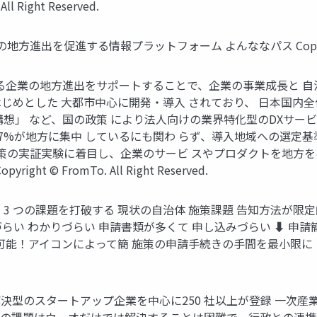
l Right Reserved.
地方進出を促進する情報プラットフォーム よんななパス Copyright © Fr
決できる企業の地方進出をサポートすることで、企業の事業成長と 
めとした 大都市中心に開発・導入 されており、 日本国内全体
構想」 など、国の政策 により法人向けの業界特化型のDXサー
.7%が地方に集中 しているにも関わ らず、導入地域への選定
施策の実証実験に着目し、企業のサービ スやプロダクトを地方を
t © FromTo. All Right Reserved.
策の 3 つの課題を打破する 現状の自治体 施策課題 告知方法が限
づらい わかりづらい 申請書類が多くて 申し込みづらい ⬇ 申
能！アイコンによって簡 施策の申請手続きの手間を最小限に！ ※
題解決型のスタートアップ企業を中心に250 社以上が登録 一次産