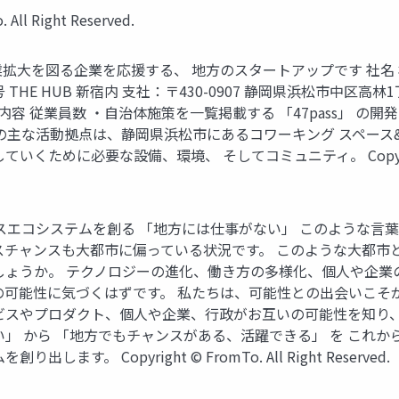
ll Right Reserved.
の事業拡大を図る企業を応援する、 地方のスタートアップです 社名 株式
E HUB 新宿内 支社：〒430-0907 静岡県浜松市中区高林1丁目8­43 
業内容 従業員数 ・自治体施策を一覧掲載する 「47pass」 の
Toの主な活動拠点は、静岡県浜松市にあるコワーキング スペース&
に必要な設備、環境、 そしてコミュニティ。 Copyright © From
なビジネスエコシステムを創る 「地方には仕事がない」 このよう
スチャンスも大都市に偏っている状況です。 このような大都市
しょうか。 テクノロジーの進化、働き方の多様化、個人や企業
の可能性に気づくはずです。 私たちは、可能性との出会いこそ
ビスやプロダクト、個人や企業、行政がお互いの可能性を知り、
」 から 「地方でもチャンスがある、活躍できる」 を これ
 Copyright © FromTo. All Right Reserved.