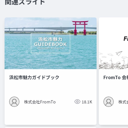
関連スライド
浜松市魅力ガイドブック
FromTo 
株式会社FromTo
18.1K
株式会