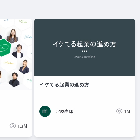
イケてる起業の進め方
北原麦郎
1M
1.3M