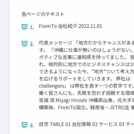
各ページのテキスト
FromTo 会社紹介 2022.11.01
1.
代表メッセージ 「地方だからチャンスがある
2.
す。 「沖縄に仕事が無いのはしょうがない
ガティブな言葉に違和感を持ってました。 
れ、相対的に地方でのビジネスチャンスは少
できるようになった今、”地方”ついて考え
を広げるサポートをしていきます。 弊社は 「
challengers」 は弊社を表す一つの
働く皆さんにも、失敗を恐れず挑戦する環境
宮城 浩 Miyagi Hiroshi 沖縄県出
構築後、FromTo設立。経産省・JETRO主 催「始動7期
目次 TABLE 01 会社情報 02 サービス 03 チーム 04 
3.