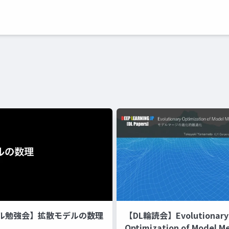
ル勉強会】拡散モデルの数理
【DL輪読会】Evolutionary
Optimization of Model M