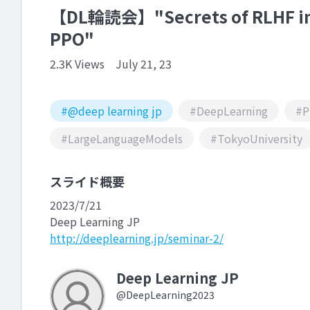
【DL輪読会】"Secrets of RLHF in L
PPO"
2.3K Views
July 21, 23
#@deep learning jp
#DeepLearning
#P
#LargeLanguageModels
#TokyoUniversity
スライド概要
2023/7/21
Deep Learning JP
http://deeplearning.jp/seminar-2/
Deep Learning JP
@DeepLearning2023