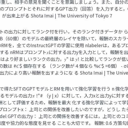
⼈格を尊重し、相⼿の意⾒を聞くことを意識しましょう。また、⾃
n このプロンプトとそれに対するGPT出⼒（回答）を⼊⼒すると
る Shota Imai | The University of Tokyo 7
ロンプトの出⼒に対してランク付を⾏い，そのランク付きデータか ら学
B（60億）のモデルの最終層のレイヤを除いて，報酬のスカラー値
Mを，全てのInstructGPTの学習に使⽤ nlabelerは
 nRMはプロンプト𝑥に対する出⼒yを⼊⼒として，報酬を出⼒するモデ
 はより好ましいランクの出⼒，𝑦" は 𝑦! と⽐較してランクが
𝐶$ 個存在する （ランク数が４個なら %𝐶$ =6個） - σはシ
い報酬を出すようにな る Shota Imai | The University
までで得たSFTのGPTモデルとRMを⽤いて強化学習を⾏う n 強化学習
するモデルの出⼒𝜋 !"# （y | x）に対して，⼊⼒xと出⼒yに対するRM
報酬として評価するため，報酬を最⼤ 化する強化学習によって
プロンプトx： 上司との関係を改善したいのですが，どうし 
ard Model GPTの出⼒y： 上司との関係を改善するには，上
や協⼒的な態度を⾒せる ことも⼤切です。 報酬: 0.6 ⽅策勾