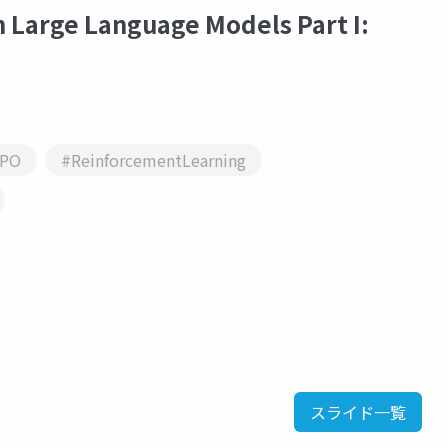
arge Language Models Part I:
PO
#ReinforcementLearning
スライド一覧