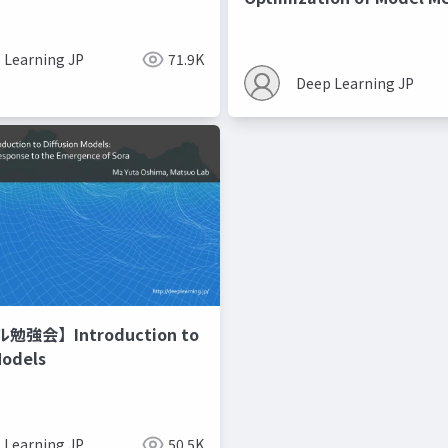
Recipes モデルマージの
 Learning JP
71.9K
Deep Learning JP
強会】Introduction to
Models
 Learning JP
50.5K