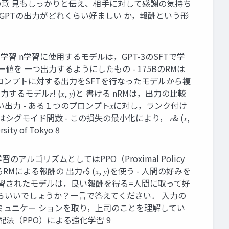
分の意 ⾒もしっかりと伝え、相⼿に対して感謝の気持ち
，GPTの出⼒がどれくらい好ましい か，報酬という形
習 n学習に使⽤するモデルは，GPT-3のSFTで学
を ⼀つ出⼒するようにしたもの - 175BのRMは
，あるプロンプトに対する出⼒をSFTを⾏なったモデルから複
ル𝑟! (𝑥, 𝑦)と 書ける nRMは，出⼒の⽐較
低い出⼒ - ある１つのプロンプト𝑥に対し，ランク付け
グモイド間数 - この損失の最⼩化により， 𝑟& (𝑥,
 of Tokyo 8
のアルゴリズムとしてはPPO（Proximal Policy
による報酬の 出⼒𝑟$ (𝑥, 𝑦)を使う - ⼈間の好みを
学習されたモデルは，良い報酬を得る=⼈間に取って好
たらいいでしょうか？⼀⾔で答えてください． ⼊⼒の
司とのコミュニケー ションを取り，上司のことを理解してい
配法（PPO）による強化学習 9