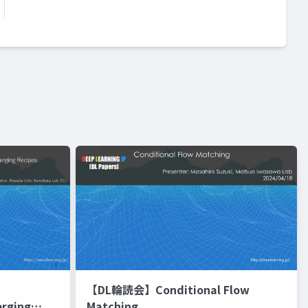
【DL輪読会】Conditional Flow
erging
Matching