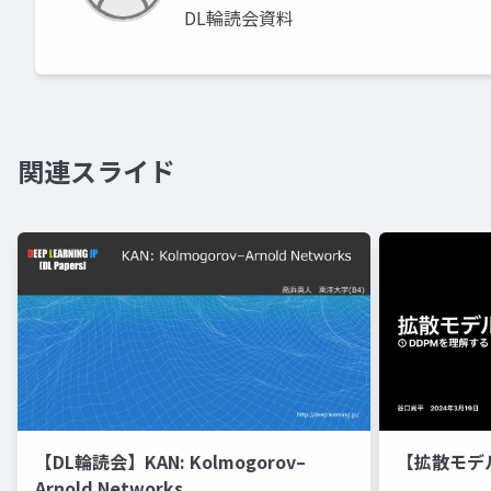
DL輪読会資料
関連スライド
【DL輪読会】KAN: Kolmogorov–
【拡散モデ
Arnold Networks