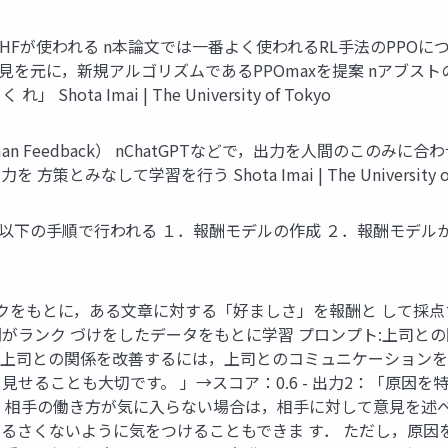
LHFが使われる n本論⽂では⼀番よく使われるRL⼿法のPPO
を元に，新規アルゴリズムであるPPOmaxを提案 nアブストの
a Imai | The University of Tokyo
 From Human Feedback） nChatGPTなどで，出⼒を⼈
なして学習を⾏う Shota Imai | The University of 
けるRLHFは以下の⼿順で⾏われる １．報酬モデルの作成 ２．報酬
ードバックをもとに，ある⽂章に対する「好ましさ」を報酬と して
がランク づけをしたデータをもとに学習 プロンプト:上司と
：「 上司との関係を改善するには，上司とのコミュニケーション
せることも⼤切です。 」→スコア：0.6 - 出⼒2：「原因
，相⼿の働き⽅が気に⼊らない場合は，相⼿に対して意⾒を述べ
るさくないように気をつけることもできま す． ただし，原因