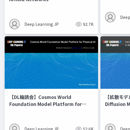
Deep
Deep Learning JP
92.7K
【DL輪読会】Cosmos World
【拡散モデル勉
Foundation Model Platform for
Diffusion 
Physical AI
Deep Learning JP
52.6K
Deep