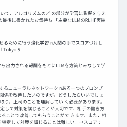
について，アルゴリズムのど の部分が学習に影響を与え
最後に書かれたお気持ち 「主要なLLMのRLHF実装
間のこのみに合わせるために⾏う強化学習 n⼈間の⼿でスコアづけし
Tokyo 5
モデルから出⼒される報酬をもとにLLMを⽅策とみなして学
採点するニューラルネットワーク nある⼀つのプロンプ
の関係を改善したいのですが，どうしたらいいでしょ
を取り，上司のことを理解してい く必要があります。
を特定して対策を講じることが⼤切です．相⼿の働き⽅
ることで改善してもらうことがで きます．また，相
を特定して対策を講じることは難しい」→スコア：