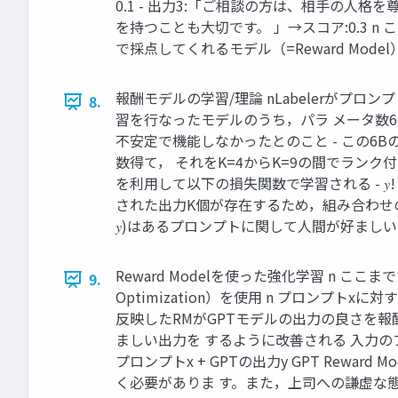
0.1 - 出⼒3:「ご相談の⽅は、相⼿の
を持つことも⼤切です。 」→スコア:0.3 
で採点してくれるモデル（=Reward Model）が出来上が
報酬モデルの学習/理論 nLabelerがプ
8.
習を⾏なったモデルのうち，パラ メータ数6
不安定で機能しなかったとのこと - この6BのR
数得て， それをK=4からK=9の間でランク付する
を利⽤して以下の損失関数で学習される - 𝑦!
された出⼒K個が存在するため，組み合わせの数は #
𝑦)はあるプロンプトに関して⼈間が好ましい出⼒により⾼
Reward Modelを使った強化学習 n ここ
9.
Optimization）を使⽤ n プロンプトxに対
反映したRMがGPTモデルの出⼒の良さを
ましい出⼒を するように改善される ⼊⼒の
プロンプトx + GPTの出⼒y GPT Rew
く必要がありま す。また，上司への謙虚な態度