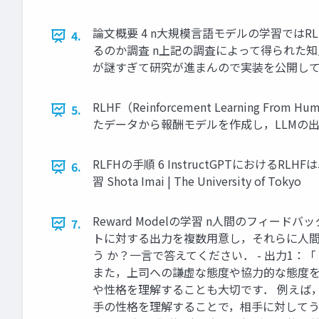
論⽂概要 4 n⼤規模⾔語モデルの学習ではR
4.
るのか調査 n上記の調査によって得られた知⾒
が謎すぎて研究が進まんので実装を公開してく れ」 Shot
RLHF（Reinforcement Learning
5.
たデータから報酬モデルを作成し，LLMの出⼒を ⽅策とみ
RLFHの⼿順 6 InstructGPTにお
6.
習 Shota Imai | The University of Tokyo
Reward Modelの学習 n⼈間のフィ
7.
トに対する出⼒を複数⽤意し，それらに⼈間
う か？⼀⾔で答えてください． - 出⼒1
また，上司への謙虚な態度や協⼒的な態度を⾒
や性格を理解することも⼤切です． 例えば
⼿の性格を理解することで，相⼿に対してう