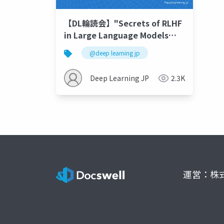
【DL輪読会】"Secrets of RLHF
in Large Language Models
Part I: PPO"
@deep learning jp
Deep Learning JP
2.3K
運営：株