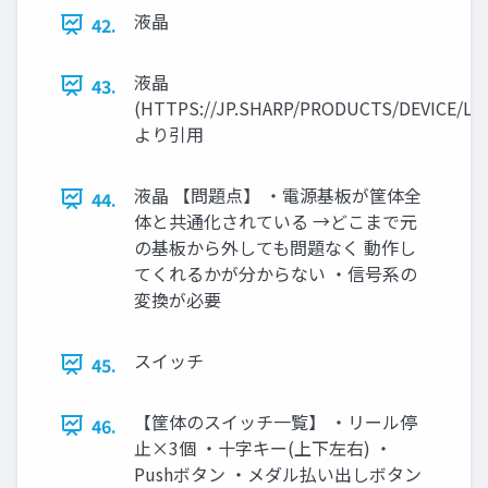
液晶
42.
液晶
43.
(HTTPS://JP.SHARP/PRODUCTS/DEVICE/L
より引用
液晶 【問題点】 ・電源基板が筐体全
44.
体と共通化されている →どこまで元
の基板から外しても問題なく 動作し
てくれるかが分からない ・信号系の
変換が必要
スイッチ
45.
【筐体のスイッチ一覧】 ・リール停
46.
止×3個 ・十字キー(上下左右) ・
Pushボタン ・メダル払い出しボタン