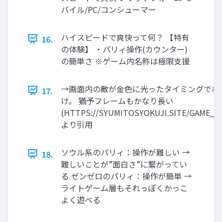
バイル/PC/コンシューマー
ハイスピードで爽快って何？ 【特有
16.
の体験】 ・パリィ操作(カウンター)
の簡単さ ※ゲーム内名称は極限支援
→画面内の敵が金色に光ったタイミングでボ
17.
け。 猶予フレームもかなり長い
(HTTPS://SYUMITOSYOKUJI.SITE/GAME_Z
より引用
ソウル系のパリィ：操作が難しい →
18.
難しいことが”面白さ”に繋がってい
る ゼンゼロのパリィ：操作が簡単 →
ライトゲーム層もそれっぽくかっこ
よく遊べる