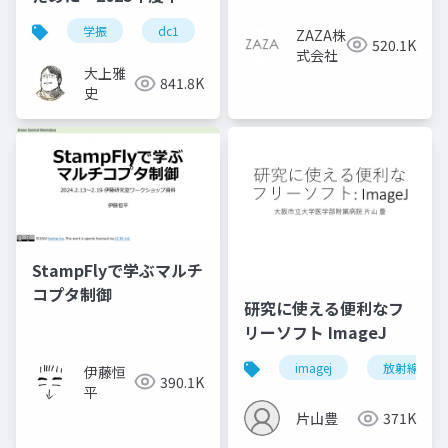
版
学振
dc1
dc2
jsps
pd
ZAZA株
520.1K
式会社
大上雅
841.8K
史
StampFlyで学ぶマルチ
コプタ制御
研究に使える便利なフ
リーソフト ImageJ
imagej
放射線技師
伊藤恒
390.1K
平
片山豊
371K