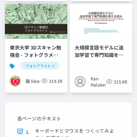
東京大学 3Dスキャン勉
大規模言語モデルに追
強会 - フォトグラメト
加学習で専門知識を教
リ」
える試み (2023,
フォトグラメトリ
vr
3dデジタルアーカイブ
arXiv:2312.03360)
Kan
龍 lilea
319.3K
315.8K
Hatakeyama
各ページのテキスト
キーボードとマウスを つくってみよ
1.