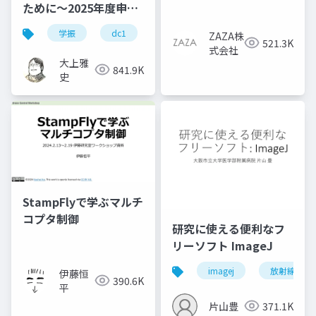
ために～2025年度申請
版
学振
dc1
dc2
jsps
pd
ZAZA株
521.3K
式会社
大上雅
841.9K
史
StampFlyで学ぶマルチ
コプタ制御
研究に使える便利なフ
リーソフト ImageJ
imagej
放射線技師
伊藤恒
390.6K
平
片山豊
371.1K