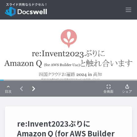
Ope
re:Invent2023ぶりに
Amazon Q (for AWS Builder