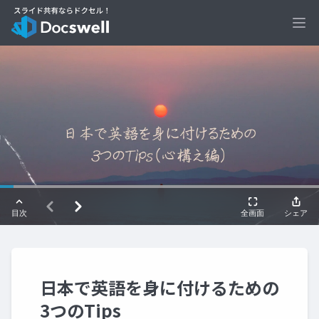
Ope
日本で英語を身に付けるための
3つのTips