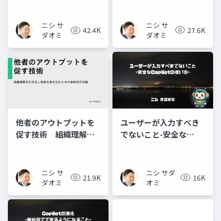
もたらす新しい営業ス
タイル～
ニシ サ
ニシ サ
27.6K
42.4K
ダオミ
ダオミ
他者のアウトプットを
ユーザーが入力すべき
促す技術 組織理解を
でないこと-安全な
引き出し他者を巻き込
Copilotの使い方-
むための具体的方法論
ニシ サ
ニシ サダ
21.9K
16K
ダオミ
オミ