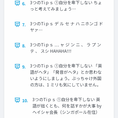
3つのTiｐｓ ①自分を卑下しない ちょ
6.
っと考えてみましょう…
3つのTiｐｓ デ ル セ ナ ハ ニホンゴ ド
7.
ヤァ…
3つのTiｐｓ … ャ ジ ン ニ 、 ラ プ ン
8.
テ 、 スシ HAHAHA!!!
3つのTiｐｓ ①自分を卑下しない 「英
9.
語がヘタ」「発音がヘタ」とか思わな
いようにしましょう。ぶっちゃけ外国
の方は、1 ミリも気にしていません。
3つのTiｐｓ ①自分を卑下しない 英
10.
語が拙くとも、何を話すかが大事 by
ヘイシャ会長（シンガポール在住）