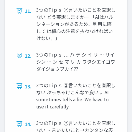
3つのTiｐｓ ②言いたいことを直訳し
11.
ない どう英訳しますか― 「AIはハル
シネーションがあるため、利用に際
して は細心の注意を払わなければい
けない。」
3つのTiｐｓ … ハ テ シ イ サ … サイ
12.
シン … ン セ マ リ カ ワタシエイゴワ
ダイジョウブカイ??
3つのTiｐｓ ②言いたいことを直訳し
13.
ない ぶっちゃけこんなで良い↓ AI
sometimes tells a lie. We have to
use it carefully.
3つのTiｐｓ ②言いたいことを直訳し
14.
ない ・言いたいこと→カンタンな表