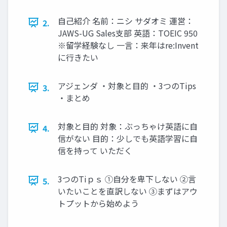
自己紹介 名前：ニシ サダオミ 運営：
2.
JAWS-UG Sales支部 英語：TOEIC 950
※留学経験なし 一言：来年はre:Invent
に行きたい
アジェンダ ・対象と目的 ・3つのTips
3.
・まとめ
対象と目的 対象：ぶっちゃけ英語に自
4.
信がない 目的：少しでも英語学習に自
信を持って いただく
3つのTiｐｓ ①自分を卑下しない ②言
5.
いたいことを直訳しない ③まずはアウ
トプットから始めよう