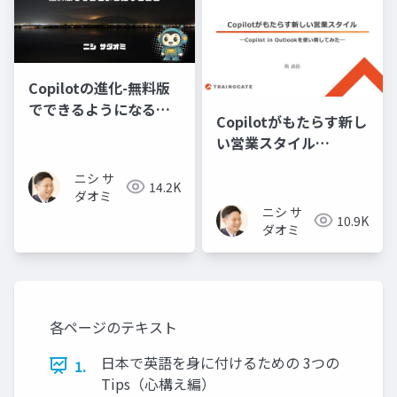
Copilotの進化-無料版
でできるようになるこ
Copilotがもたらす新し
と-
い営業スタイル
―Copilot in Outlook
ニシ サ
を使い倒してみた―
14.2K
ダオミ
ニシ サ
10.9K
ダオミ
各ページのテキスト
日本で英語を身に付けるための 3つの
1.
Tips（心構え編）