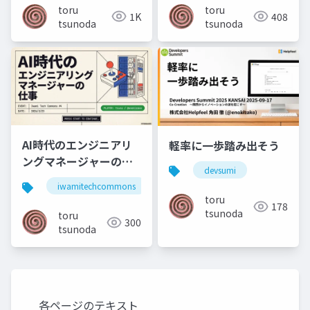
toru
toru
1K
408
tsunoda
tsunoda
AI時代のエンジニアリ
軽率に一歩踏み出そう
ングマネージャーの仕
devsumi
事
iwamitechcommons
toru
178
tsunoda
toru
300
tsunoda
各ページのテキスト