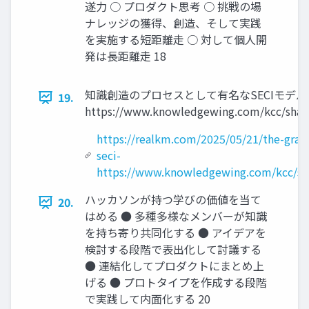
遂⼒ ○ プロダクト思考 ○ 挑戦の場
ナレッジの獲得、創造、そして実践
を実施する短距離⾛ ○ 対して個⼈開
発は⻑距離⾛ 18
知識創造のプロセスとして有名なSECIモデル
19.
https://www.knowledgewing.com/kcc/shar
https://realkm.com/2025/05/21/the-grai
seci-
https://www.knowledgewing.com/kcc/sh
ハッカソンが持つ学びの価値を当て
20.
はめる ● 多種多様なメンバーが知識
を持ち寄り共同化する ● アイデアを
検討する段階で表出化して討議する
● 連結化してプロダクトにまとめ上
げる ● プロトタイプを作成する段階
で実践して内⾯化する 20