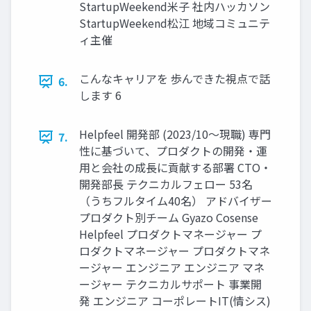
StartupWeekend⽶⼦ 社内ハッカソン
StartupWeekend松江 地域コミュニテ
ィ主催
こんなキャリアを 歩んできた視点で話
6.
します 6
Helpfeel 開発部 (2023/10〜現職) 専⾨
7.
性に基づいて、プロダクトの開発‧運
⽤と会社の成⻑に貢献する部署 CTO‧
開発部⻑ テクニカルフェロー 53名
（うちフルタイム40名） アドバイザー
プロダクト別チーム Gyazo Cosense
Helpfeel プロダクトマネージャー プ
ロダクトマネージャー プロダクトマネ
ージャー エンジニア エンジニア マネ
ージャー テクニカルサポート 事業開
発 エンジニア コーポレートIT(情シス)