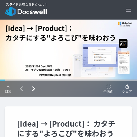
Ope
[Idea] → [Product]： カタチ
にする"よろこび"を味わおう