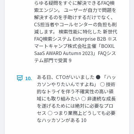
らゆる疑問をすぐに解決できるFAQ検
索エンジン。 ユーザーが⾃⼒で問題を
解決するのを⼿助けするだけでなく、
CS担当者やコールセンターの負担も削
減します。 検索性能に特化した 新世代
FAQ検索システム Enterprise B2B ※ス
マートキャンプ株式会社主催「BOXIL
SaaS AWARD Autumn 2023」FAQシス
テム部⾨で受賞 9
ある⽇、CTOがいいました ● 「ハッ
10.
カソンやりたいんですよね」 ○ 技術
的なトライを伴う不確実性の⾼い領
域にも取り組みたい ○ ⾮連続な成⻑
を遂げるためには絶対に必要なプロ
セス ○ つまり業務上どうしても必要
なハッカソンがある 10