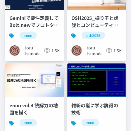
Geminiで要件定義して
OSH2025_振り子と螺
Bolt.newでプロトタイ
旋とコンピューティン
プつくってGemini CLI
グ
enun
osh2025
とWindsurfに機能追加
させてRenderにデプロ
toru
toru
1.5K
1.5K
イした全部無料の個人
tsunoda
tsunoda
開発の話
enun vol.4 読解力の地
維新の嵐に学ぶ説得の
図を描く
技術
enun
enun