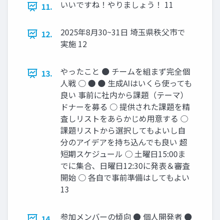
いいですね！やりましょう！ 11
11.
2025年8⽉30~31⽇ 埼⽟県秩⽗市で
12.
実施 12
やったこと ● チームを組まず完全個
13.
⼈戦 ○ ● ● ⽣成AIはいくら使っても
良い 事前に社内から課題（テーマ）
ドナーを募る ○ 提供された課題を精
査しリストをあらかじめ⽤意する ○
課題リストから選択してもよいし⾃
分のアイデアを持ち込んでも良い 超
短期スケジュール ○ ⼟曜⽇15:00ま
でに集合、⽇曜⽇12:30に発表＆審査
開始 ○ 各⾃で事前準備はしてもよい
13
参加メンバーの傾向 ● 個⼈開発者 ●
14.