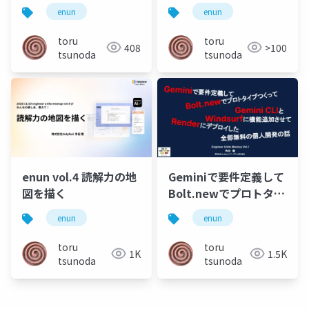
enun
enun
toru
toru
408
>100
tsunoda
tsunoda
enun vol.4 読解力の地
Geminiで要件定義して
図を描く
Bolt.newでプロトタイ
プつくってGemini CLI
enun
enun
とWindsurfに機能追加
させてRenderにデプロ
toru
toru
1K
1.5K
イした全部無料の個人
tsunoda
tsunoda
開発の話