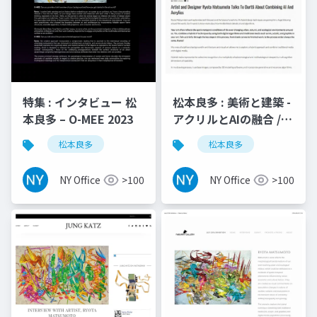
特集 : インタビュー 松
松本良多 : 美術と建築 -
本良多 – O-MEE 2023
アクリルとAIの融合 /
Durtti 2017
松本良多
松本良多
NY Office
>100
NY Office
>100