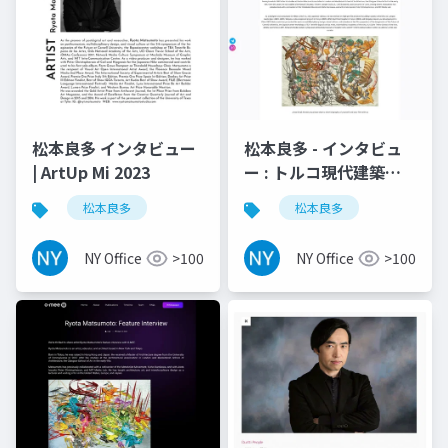
松本良多 インタビュー
松本良多 - インタビュ
| ArtUp Mi 2023
ー : トルコ現代建築と
美術 | TraMod アカデ
松本良多
松本良多
ミー 2023
NY Office
>100
NY Office
>100