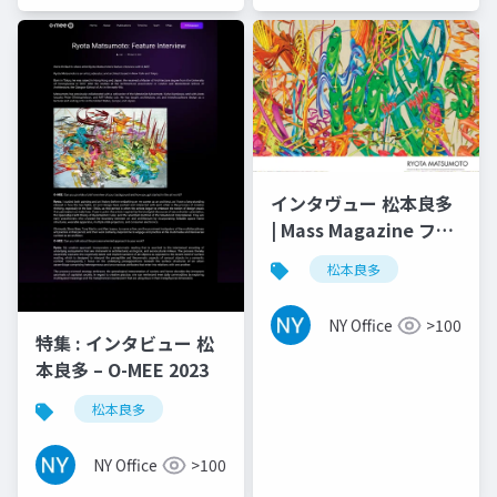
インタヴュー 松本良多
| Mass Magazine ファ
ッション ＆ アート
松本良多
2016
NY Office
>100
特集 : インタビュー 松
本良多 – O-MEE 2023
松本良多
NY Office
>100