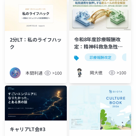
令和8年度診療報酬改
2分LT：私のライフハッ
定：精神科救急急性期
ク
医療入院料の対象患者
診療報酬改定
精神
拡大を図解で完全解説
岡大徳
>100
本間利通
>100
キャリアLT会#3