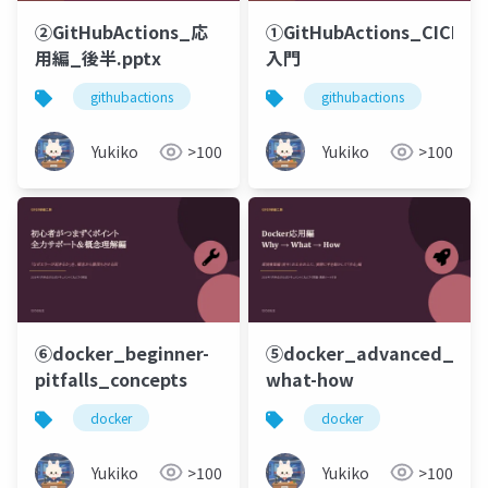
②GitHubActions_応
①GitHubActions_CICD
用編_後半.pptx
入門
githubactions
githubactions
Yukiko
>100
Yukiko
>100
⑥docker_beginner-
⑤docker_advanced_why
pitfalls_concepts
what-how
docker
docker
Yukiko
>100
Yukiko
>100