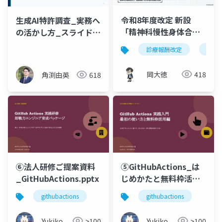
令和8年度改定 新設
生成AI特許調査_実務へ
「精神科慢性身体合併
の活かし方_スライド
症管理加算」700点を図
PDF
診療報酬改定
精神
解
岡大徳
418
角渕由英
618
⑥法人研修ご提案資料
⑤GitHubActions_は
_GitHubActions.pptx
じめかたと無料枠活用
編
githubactions
githubactions
Yukiko
>100
Yukiko
>100