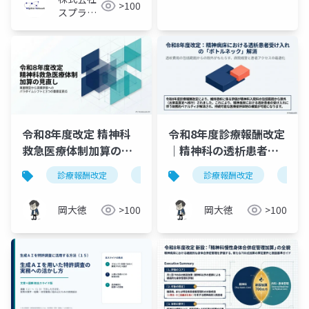
>100
スプライ
ン・ネッ
トワーク
令和8年度改定 精神科
令和8年度診療報酬改定
救急医療体制加算の見
｜精神科の透析患者受
直し｜3つの重要変更点
け入れを阻む包括評価
診療報酬改定
精神科救急医療体制加算
診療報酬改定
救急受入
精神
の見直し
岡大徳
>100
岡大徳
>100