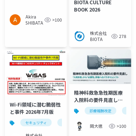
BIOTA CULTURE
BOOK 2026
Akira
>100
SHIBATA
株式会社
278
BIOTA
精神科救急急性期医療
入院料の要件見直し｜
Wi-Fi領域に潜む脆弱性
「入院形態」から「必
診療報酬改定
精神
と事件 2026年7月版
要性」評価へ【令和8年
度診療報酬改定】
セキュリティ
wi-fi領域に潜む脆弱性と事件
岡大徳
>100
株式会社