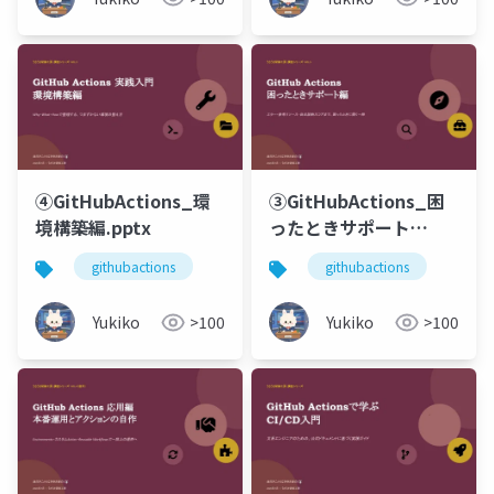
④GitHubActions_環
③GitHubActions_困
境構築編.pptx
ったときサポート
編.pptx
githubactions
githubactions
Yukiko
>100
Yukiko
>100