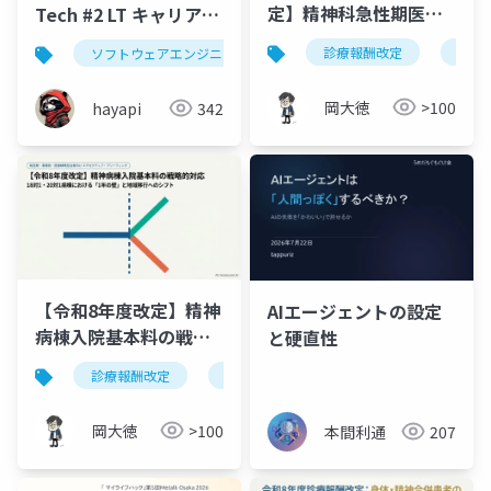
定】精神科急性期医師
Tech #2 LT キャリアパ
配置加算の見直し｜ク
スの話(公開版)
診療報酬改定
精神
ソフトウェアエンジニア
情シス
コーポレートit
ロザピン実績の集計範
囲拡大と15対1入院基本
岡大徳
>100
hayapi
342
料の追加
【令和8年度改定】精神
AIエージェントの設定
病棟入院基本料の戦略
と硬直性
的対応｜18対1・20対
診療報酬改定
精神病棟入院基本料
精神科医療
1「1年の壁」
岡大徳
>100
本間利通
207