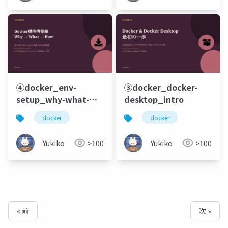
④docker_env-
③docker_docker-
setup_why-what-
desktop_intro
how
docker
docker
Yukiko
>100
Yukiko
>100
« 前
次 »