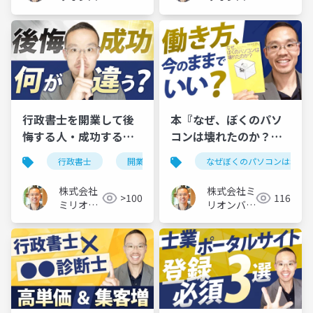
ュー
ュー
行政書士を開業して後
本『なぜ、ぼくのパソ
悔する人・成功する人
コンは壊れたのか？』
の違い×５【廃業しな
に学ぶ、仕事と家庭の
行政書士
開業
後悔
なぜぼくのパソコンは壊れ
廃業
いための考え方】
両立：3つのコツ
株式会社
株式会社ミ
>100
116
ミリオン
リオンバリ
バリュー
ュー