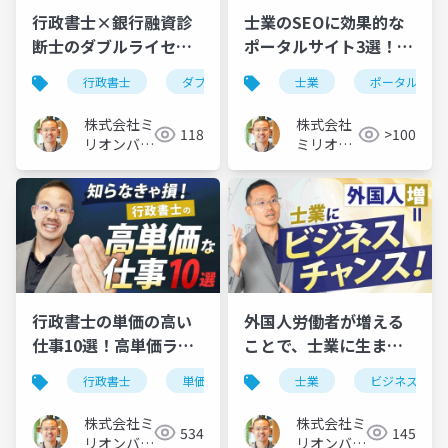
行政書士×銀行融資診
士業のSEOに効果的な
断士のダブルライセン
ポータルサイト3選！集
スが熱い理由。高単価
客のコツも解説
行政書士
ダブルライセンス
士業
銀行融資診断士
ポータルサイ
＆集客にも有利
株式会社ミ
株式会社
118
>100
リオンバリ
ミリオン
ュー
バリュー
行政書士の単価の高い
外国人労働者が増える
仕事10選！高単価ラン
ことで、士業に生まれ
キング1位はどれ？
る新たなビジネスチャ
行政書士
単価の高い仕事
士業
ビジネスチャ
ンス
株式会社ミ
株式会社ミ
534
145
リオンバリ
リオンバリ