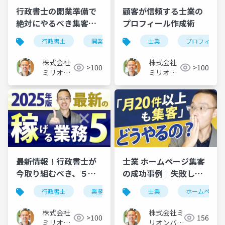
行政書士の開業準備で
顧客が信頼する士業の
絶対にやるべき集客対
プロフィール作成術
策×３
行政書士
開業準備
士業
プロフィール
株式会社
株式会社
>100
>100
ミリオン
ミリオン
バリュー
バリュー
最新情報！行政書士が
士業 ホームページ集客
今取り組むべき、５つ
の成功事例｜失敗しな
の業務
い制作・運用5つのポイ
行政書士
業務
専門分野
士業
最新
ホームページ
ント
株式会社
株式会社ミ
>100
156
ミリオン
リオンバリ