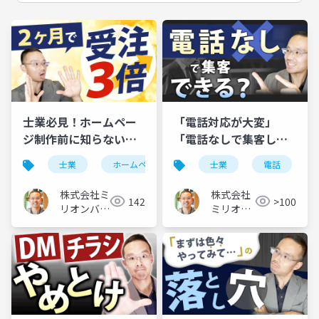
士業必見！ホームペー
「電話対応が大変」
ジ制作前に知らないと
「電話なしで集客した
後悔する10の鉄則
い」士業の先生へ
士業
ホームページ制作
士業
電話
株式会社ミ
株式会社
142
>100
リオンバリ
ミリオン
ュー
バリュー