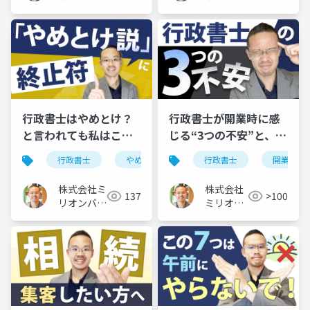
ュー
ュー
行政書士はやめとけ？
行政書士が開業時に感
と言われても私はこう
じる“3つの不安”と、そ
考える
の乗り越え方
行政書士
やめとけ
行政書士
開業
株式会社ミ
株式会社
137
>100
リオンバリ
ミリオン
ュー
バリュー