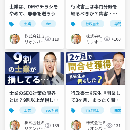
士業は、DMやチラシを
行政書士は専門分野を
やめて、●●を送ろう
絞るべきか？集客・営
業の最適解は…
士業
dm
チラシ
行政書士
専門分野
株式会社ミ
株式会社
119
>100
リオンバリ
ミリオン
ュー
バリュー
士業のSEO対策の限界
行政書士K先生『開業し
とは？9割以上が損して
て3ヶ月、まったく問合
る落とし穴キーワー
せがありません…』へ
士業
seo対策
行政書士
開業
ド…
のアドバイス
株式会社ミ
株式会社ミ
139
131
リオンバリ
リオンバリ