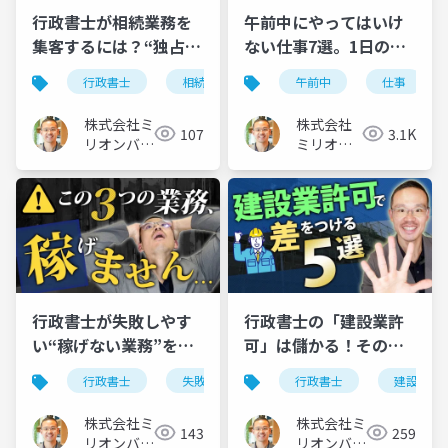
行政書士が相続業務を
午前中にやってはいけ
集客するには？“独占業
ない仕事7選。1日のモ
務じゃなくても売れ
デルスケジュールも公
行政書士
相続
午前中
仕事
る”見せ方の戦略
開
株式会社ミ
株式会社
107
3.1K
リオンバリ
ミリオン
ュー
バリュー
行政書士が失敗しやす
行政書士の「建設業許
い“稼げない業務”を徹
可」は儲かる！その理
底解説
由と差別化のコツ×５
行政書士
失敗
業務
行政書士
建設業許
株式会社ミ
株式会社ミ
143
259
リオンバリ
リオンバリ