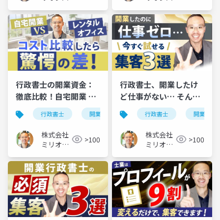
ュー
ュー
行政書士の開業資金：
行政書士、開業したけ
徹底比較！自宅開業 vs.
ど仕事がない… そんな
レンタルオフィス、実
時の対策×３
行政書士
開業資金
行政書士
開業
際のコストはいくら？
株式会社
株式会社
>100
>100
ミリオン
ミリオン
バリュー
バリュー