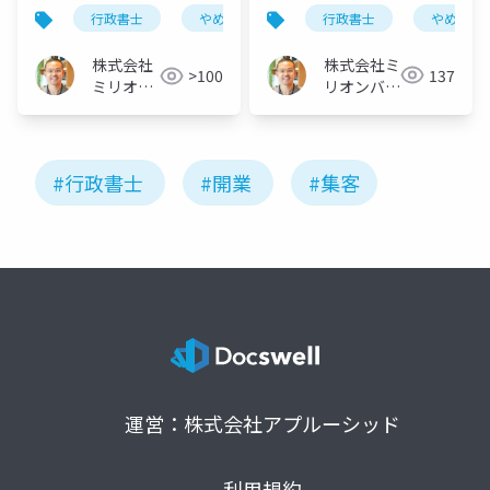
考える
行動３つ
行政書士
やめとけ
行政書士
やめとけ
株式会社ミ
株式会社
137
>100
リオンバリ
ミリオン
ュー
バリュー
#行政書士
#開業
#集客
運営：株式会社アプルーシッド
利用規約