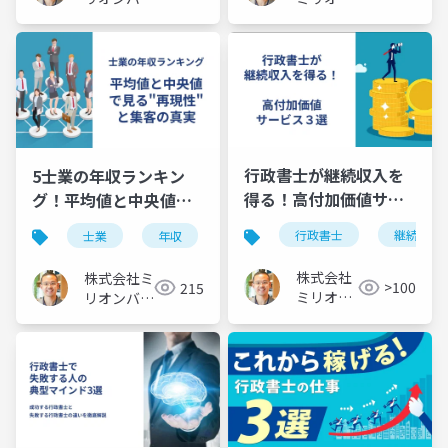
バリュー
ュー
行政書士が継続収入を
5士業の年収ランキン
得る！高付加価値サー
グ！平均値と中央値で
ビス３選
見る再現性と集客の真
行政書士
継続収入
士業
年収
ランキング
平均年収
実
株式会社
株式会社ミ
>100
215
ミリオン
リオンバリ
バリュー
ュー