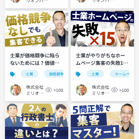
リオンバリ
リオンバリ
ュー
ュー
士業が価格競争に陥ら
士業がやりがちなホー
ないためには？価値で
ムページ集客の失敗15
選ばれる事務所になる
選｜改善ポイントと成
士業
価格競争
士業
ホームページ
方法
功の秘訣
株式会社
株式会社
>100
>100
ミリオン
ミリオン
バリュー
バリュー