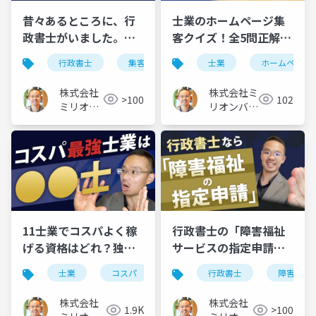
昔々あるところに、行
士業のホームページ集
政書士がいました。集
客クイズ！全5問正解で
客・営業の成否の差
きる？
行政書士
集客
営業
士業
ホームページ
は？
株式会社
株式会社ミ
>100
102
ミリオン
リオンバリ
バリュー
ュー
11士業でコスパよく稼
行政書士の「障害福祉
げる資格はどれ？独立
サービスの指定申請」
開業に向いているのは
がお勧めの理由
士業
コスパ
資格
行政書士
障害福祉
コレ
株式会社
株式会社
1.9K
>100