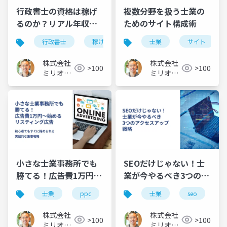
行政書士の資格は稼げ
複数分野を扱う士業の
るのか？リアル年収と
ためのサイト構成術
将来性を徹底解説
行政書士
稼げる
年収
士業
将来性
サイト
株式会社
株式会社
>100
>100
ミリオン
ミリオン
バリュー
バリュー
小さな士業事務所でも
SEOだけじゃない！士
勝てる！広告費1万円か
業が今やるべき3つのア
ら始めるリスティング
クセスアップ戦略
士業
ppc
リスティング広告
士業
seo
初心者
広告：初心者講座
株式会社
株式会社
>100
>100
ミリオン
ミリオン