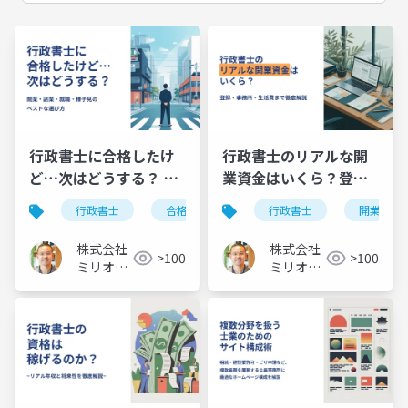
行政書士に合格したけ
行政書士のリアルな開
ど…次はどうする？ 開
業資金はいくら？登
業・副業・就職・様子
録・事務所・生活費ま
行政書士
合格したら
合格
行政書士
開業資金
見のベストな選び方
で徹底解説
株式会社
株式会社
>100
>100
ミリオン
ミリオン
バリュー
バリュー