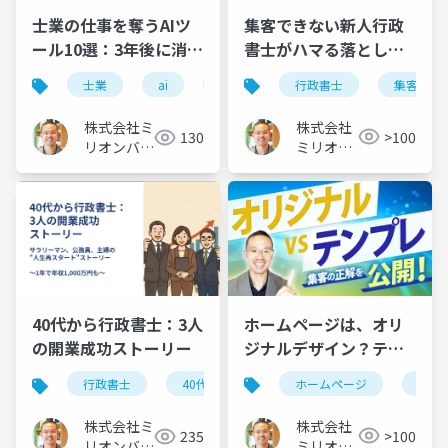
集客できない新人行政
士業の仕事を奪うAIツ
書士がハマる落とし穴
ール10選：3年後に消え
×5と、克服法
る仕事・残る仕事
行政書士
集客でき
士業
ai
将来性
株式会社
株式会社ミ
>100
130
ミリオン
リオンバリ
バリュー
ュー
ホームページは、オリ
40代から行政書士：3人
ジナルデザイン？テン
の開業成功ストーリー
プレート？集客できる
ホームページ
オリ
行政書士
40代から
開業
サラリーマン
のはどっち？
株式会社
株式会社ミ
>100
235
ミリオン
リオンバリ