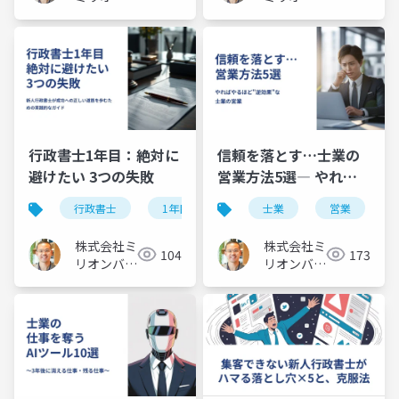
バリュー
バリュー
行政書士1年目：絶対に
信頼を落とす…士業の
避けたい 3つの失敗
営業方法5選― やれば
やるほど逆効果な士業
行政書士
1年目
失敗
士業
営業
の営業
株式会社ミ
株式会社ミ
104
173
リオンバリ
リオンバリ
ュー
ュー