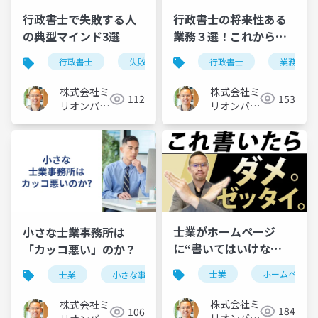
行政書士の将来性ある
行政書士で失敗する人
業務３選！これから伸
の典型マインド3選
びる市場はコレだ
行政書士
業務
行政書士
失敗
マインド
株式会社ミ
株式会社ミ
153
112
リオンバリ
リオンバリ
ュー
ュー
士業がホームページ
小さな士業事務所は
に“書いてはいけな
「カッコ悪い」のか？
い”こと
士業
ホームページ
士業
小さな事務所
株式会社ミ
株式会社ミ
184
106