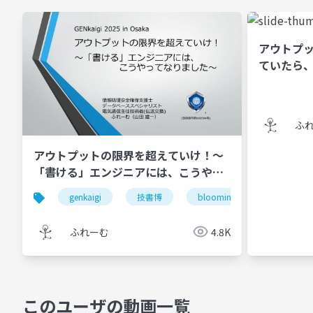
アウトプ
ていたら
ふ
アウトプットの限界を超えていけ！～
「書ける」エンジニアには、こうやっ
てなりました～
genkaigi
技書博
blooming camp
ふれーむ
4.8K
このユーザの動画一覧